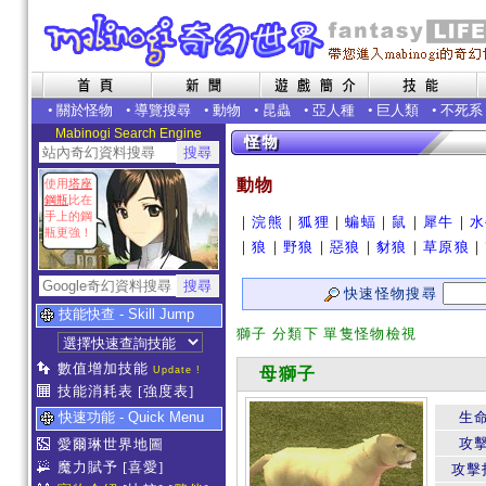
•
關於怪物
•
導覽搜尋
•
動物
•
昆蟲
•
亞人種
•
巨人類
•
不死系
Mabinogi Search Engine
動物
使用
塔座
鋼瓶
比在
手上的鋼
｜
浣熊
｜
狐狸
｜
蝙蝠
｜
鼠
｜
犀牛
｜
水
瓶更強！
｜
狼
｜
野狼
｜
惡狼
｜
豺狼
｜
草原狼
｜
快速怪物搜尋
技能快查 - Skill Jump
獅子 分類下 單隻怪物檢視
數值增加技能
Update !
母獅子
技能消耗表
[強度表]
快速功能 - Quick Menu
生
攻
愛爾琳世界地圖
魔力賦予
[喜愛]
攻擊