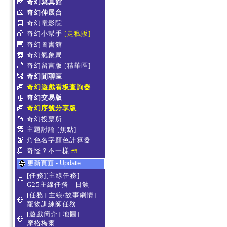
奇幻寫真館
奇幻伸展台
奇幻電影院
奇幻小幫手
[走私販]
奇幻圖書館
奇幻氣象局
奇幻留言版
[精華區]
奇幻閒聊區
奇幻遊戲看板查詢器
奇幻交易版
奇幻序號分享版
奇幻投票所
主題討論
[焦點]
角色名字顏色計算器
奇怪？不一樣
#5
更新頁面 - Update
[任務][主線任務]
G25主線任務 - 日蝕
[任務][主線/故事劇情]
寵物訓練師任務
[遊戲簡介][地圖]
摩格梅爾