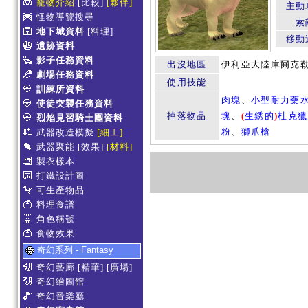
寵物介紹
[比較]
[夥伴]
主動
怪物導覽搜尋
索
地下城資料
[料理]
移動
遺跡資料
影子任務資料
出沒地區
伊利亞大陸庫爾克勒區
劇場任務資料
使用技能
訓練所資料
肉塊
、
小型耐力藥水(
使徒突襲任務資料
掉落物品
塊
、
(
生銹的
)
杜克獵
烈焰見習騎士團資料
粉
、
獅爪槍
武器改造模擬
[細工]
武器聚能
[效果]
[材料]
製衣樣本
打鐵設計圖
可生產物品
料理食譜
角色稱號
食物效果
奇幻系列 - Fantasy
奇幻藝廊
[精華]
[廣場]
奇幻繪圖館
奇幻音樂廳