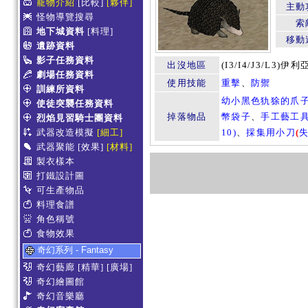
寵物介紹
[比較]
[夥伴]
主動
怪物導覽搜尋
索
地下城資料
[料理]
移動
遺跡資料
影子任務資料
出沒地區
(I3/I4/J3/L3
劇場任務資料
使用技能
重擊
、
防禦
訓練所資料
幼小黑色犰狳的爪
使徒突襲任務資料
掉落物品
幣袋子
、
手工藝工
烈焰見習騎士團資料
武器改造模擬
[細工]
10)
、
採集用小刀
(
武器聚能
[效果]
[材料]
製衣樣本
打鐵設計圖
可生產物品
料理食譜
角色稱號
食物效果
奇幻系列 - Fantasy
奇幻藝廊
[精華]
[廣場]
奇幻繪圖館
奇幻音樂廳