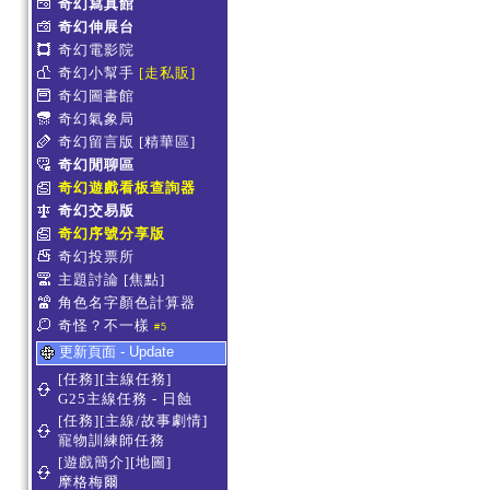
奇幻寫真館
奇幻伸展台
奇幻電影院
奇幻小幫手
[走私販]
奇幻圖書館
奇幻氣象局
奇幻留言版
[精華區]
奇幻閒聊區
奇幻遊戲看板查詢器
奇幻交易版
奇幻序號分享版
奇幻投票所
主題討論
[焦點]
角色名字顏色計算器
奇怪？不一樣
#5
更新頁面 - Update
[任務][主線任務]
G25主線任務 - 日蝕
[任務][主線/故事劇情]
寵物訓練師任務
[遊戲簡介][地圖]
摩格梅爾