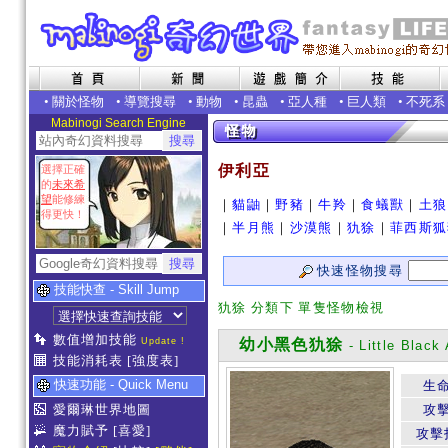
•
關於怪物
•
導覽搜尋
•
動物
•
昆蟲
•
亞人種
•
巨人類
•
不死系
Mabinogi Search Engine
伊利亞
選擇正確
的
未來希
望
能修練
｜
貓鼬
｜
野豬
｜
牛羚
｜
食蟻獸
｜
土狼
得更快！
｜
半月熊
｜
沙漠熊
｜
犰狳
｜
菲西斯狐
快速怪物搜尋
技能快查 - Skill Jump
犰狳 分類下 單隻怪物檢視
數值增加技能
Update !
幼小黑色犰狳
- Little Black 
技能消耗表
[強度表]
快速功能 - Quick Menu
生
愛爾琳世界地圖
攻
魔力賦予
[喜愛]
攻擊