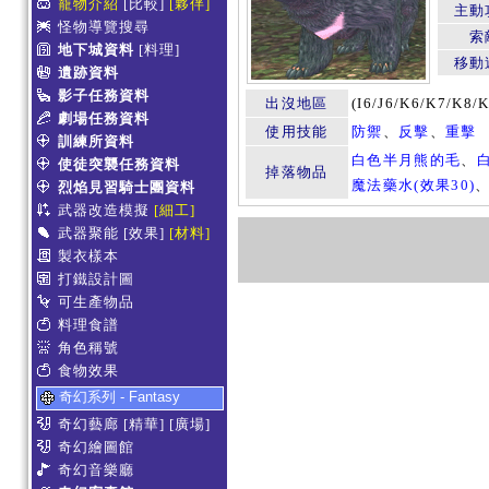
寵物介紹
[比較]
[夥伴]
主動
怪物導覽搜尋
索
地下城資料
[料理]
移動
遺跡資料
影子任務資料
出沒地區
(I6/J6/K6/K7/
劇場任務資料
使用技能
防禦
、
反擊
、
重擊
訓練所資料
白色半月熊的毛
、
使徒突襲任務資料
掉落物品
魔法藥水(效果30)
烈焰見習騎士團資料
武器改造模擬
[細工]
武器聚能
[效果]
[材料]
製衣樣本
打鐵設計圖
可生產物品
料理食譜
角色稱號
食物效果
奇幻系列 - Fantasy
奇幻藝廊
[精華]
[廣場]
奇幻繪圖館
奇幻音樂廳