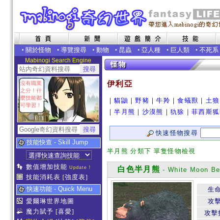
•
關於怪物
•
導覽搜尋
•
動物
•
昆蟲
•
亞人種
•
巨人類
•
不死系
Mabinogi Search Engine
伊利亞
沒有職業
之分！什
麼技能都
｜
貓鼬
｜
野豬
｜
牛羚
｜
食蟻獸
｜
土狼
可學習！
｜
半月熊
｜
沙漠熊
｜
犰狳
｜
菲西斯狐
快速怪物搜尋
技能快查 - Skill Jump
半月熊 分類下 單隻怪物檢視
數值增加技能
Update !
白色半月熊
- White Moon Be
技能消耗表
[強度表]
快速功能 - Quick Menu
生
愛爾琳世界地圖
攻
魔力賦予
[喜愛]
攻擊