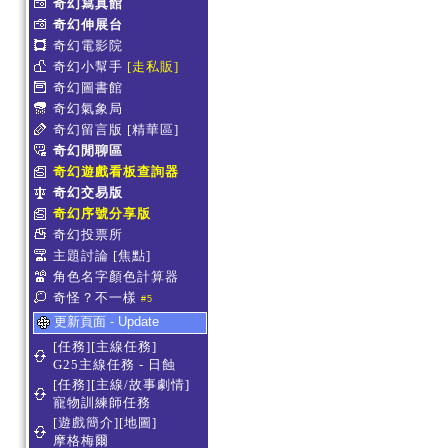
奇幻寫真館
奇幻伸展台
奇幻電影院
奇幻小幫手
[走私販]
奇幻圖書館
奇幻氣象局
奇幻留言版
[精華區]
奇幻閒聊區
奇幻遊戲看板查詢器
奇幻交易版
奇幻序號分享版
奇幻投票所
主題討論
[焦點]
角色名字顏色計算器
奇怪？不一樣
#5
更新頁面 - Update
[任務][主線任務]
G25主線任務 - 日蝕
[任務][主線/故事劇情]
寵物訓練師任務
[遊戲簡介][地圖]
摩格梅爾