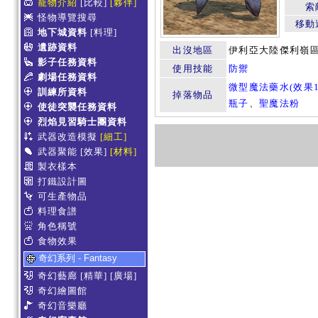
寵物介紹
[比較]
[夥伴]
索
怪物導覽搜尋
移動
地下城資料
[料理]
遺跡資料
出沒地區
伊利亞大陸傑利嶺
影子任務資料
使用技能
防禦
劇場任務資料
微型魔法藥水(效果1
訓練所資料
掉落物品
瓶子
、
聖魔法粉
使徒突襲任務資料
烈焰見習騎士團資料
武器改造模擬
[細工]
武器聚能
[效果]
[材料]
製衣樣本
打鐵設計圖
可生產物品
料理食譜
角色稱號
食物效果
奇幻系列 - Fantasy
奇幻藝廊
[精華]
[廣場]
奇幻繪圖館
奇幻音樂廳