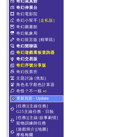
奇幻寫真館
奇幻伸展台
奇幻電影院
奇幻小幫手
[走私販]
奇幻圖書館
奇幻氣象局
奇幻留言版
[精華區]
奇幻閒聊區
奇幻遊戲看板查詢器
奇幻交易版
奇幻序號分享版
奇幻投票所
主題討論
[焦點]
角色名字顏色計算器
奇怪？不一樣
#5
更新頁面 - Update
[任務][主線任務]
G25主線任務 - 日蝕
[任務][主線/故事劇情]
寵物訓練師任務
[遊戲簡介][地圖]
摩格梅爾