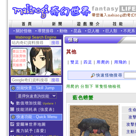
•
關於怪物
•
導覽搜尋
•
動物
•
昆蟲
•
亞人種
•
巨人類
•
不死系
Mabinogi Search Engine
其他
要設立商
店販賣物
品必須購
｜
雙足
｜
四足
｜
用爬的
｜
用飛的
｜
買服務！
快速怪物搜尋
用爬的 分類下 單隻怪物檢視
技能快查 - Skill Jump
藍色螃蟹
數值增加技能
Update !
技能消耗表
[強度表]
生
快速功能 - Quick Menu
攻
愛爾琳世界地圖
攻擊
魔力賦予
[喜愛]
主動