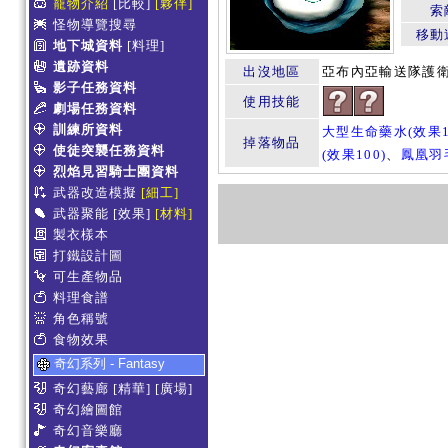
寵物介紹
[比較]
[夥伴]
索
怪物導覽搜尋
移動
地下城資料
[料理]
遺跡資料
出沒地區
亞布內亞輸送隊護
影子任務資料
使用技能
劇場任務資料
訓練所資料
大型生命藥水(效果1
掉落物品
使徒突襲任務資料
(效果100)
、
鳳凰羽
烈焰見習騎士團資料
武器改造模擬
[細工]
武器聚能
[效果]
[材料]
製衣樣本
打鐵設計圖
可生產物品
料理食譜
角色稱號
食物效果
奇幻系列 - Fantasy
奇幻藝廊
[精華]
[廣場]
奇幻繪圖館
奇幻音樂廳