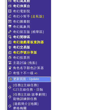
奇幻寫真館
奇幻伸展台
奇幻電影院
奇幻小幫手
[走私販]
奇幻圖書館
奇幻氣象局
奇幻留言版
[精華區]
奇幻閒聊區
奇幻遊戲看板查詢器
奇幻交易版
奇幻序號分享版
奇幻投票所
主題討論
[焦點]
角色名字顏色計算器
奇怪？不一樣
#5
更新頁面 - Update
[任務][主線任務]
G25主線任務 - 日蝕
[任務][主線/故事劇情]
寵物訓練師任務
[遊戲簡介][地圖]
摩格梅爾