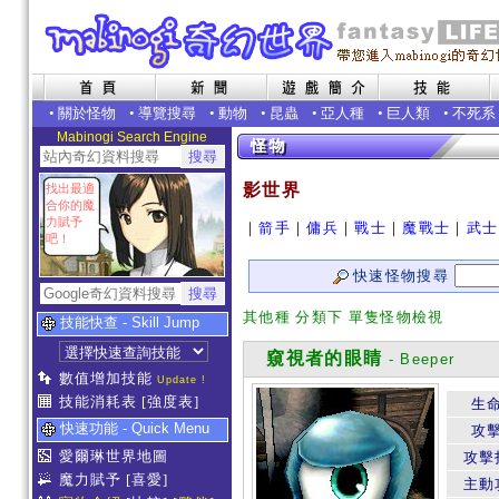
•
關於怪物
•
導覽搜尋
•
動物
•
昆蟲
•
亞人種
•
巨人類
•
不死系
Mabinogi Search Engine
影世界
找出最適
合你的魔
力賦予
｜
箭手
｜
傭兵
｜
戰士
｜
魔戰士
｜
武士
吧！
快速怪物搜尋
其他種 分類下 單隻怪物檢視
技能快查 - Skill Jump
窺視者的眼睛
- Beeper
數值增加技能
Update !
技能消耗表
[強度表]
生
快速功能 - Quick Menu
攻
愛爾琳世界地圖
攻擊
魔力賦予
[喜愛]
主動