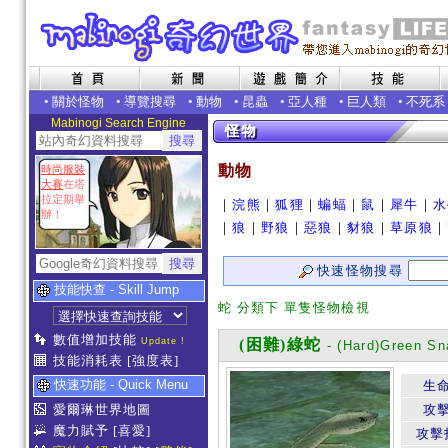
•
關於怪物
•
導覽搜尋
•
動物
•
昆蟲
•
亞人種
•
巨人類
•
不死系
Mabinogi Search Engine
動物
時尚服裝
大賽
在塔
拉定期舉
｜
浣熊
｜
狐狸
｜
蝙蝠
｜
鼠
｜
犀牛
｜
水
辦！
｜
狼
｜
野狼
｜
惡狼
｜
豺狼
｜
草原狼
｜
快速怪物搜尋
技能快查 - Skill Jump
蛇 分類下 單隻怪物檢視
數值增加技能
Update !
(困難)綠蛇
- (Hard)Green Sn
技能消耗表
[強度表]
快速功能 - Quick Menu
生
愛爾琳世界地圖
攻
魔力賦予
[喜愛]
攻擊