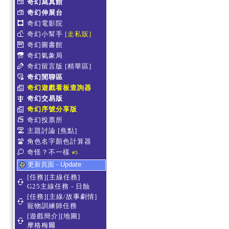
奇幻寫真館
奇幻伸展台
奇幻電影院
奇幻小幫手
[走私販]
奇幻圖書館
奇幻氣象局
奇幻留言版
[精華區]
奇幻閒聊區
奇幻遊戲看板查詢器
奇幻交易版
奇幻序號分享版
奇幻投票所
主題討論
[焦點]
角色名字顏色計算器
奇怪？不一樣
#5
更新頁面 - Update
[任務][主線任務]
G25主線任務 - 日蝕
[任務][主線/故事劇情]
寵物訓練師任務
[遊戲簡介][地圖]
摩格梅爾