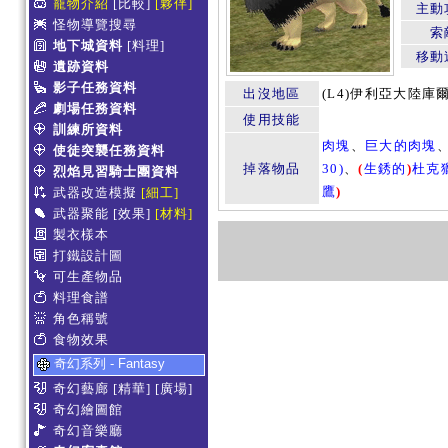
寵物介紹
[比較]
[夥伴]
主動
怪物導覽搜尋
索
地下城資料
[料理]
移動
遺跡資料
影子任務資料
出沒地區
(L4)伊利亞大陸庫
劇場任務資料
使用技能
訓練所資料
肉塊
、
巨大的肉塊
使徒突襲任務資料
掉落物品
30)
、
(
生銹的
)
杜克
烈焰見習騎士團資料
鷹
)
武器改造模擬
[細工]
武器聚能
[效果]
[材料]
製衣樣本
打鐵設計圖
可生產物品
料理食譜
角色稱號
食物效果
奇幻系列 - Fantasy
奇幻藝廊
[精華]
[廣場]
奇幻繪圖館
奇幻音樂廳