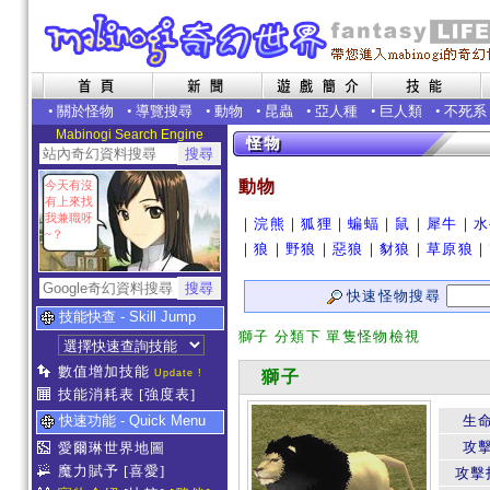
•
關於怪物
•
導覽搜尋
•
動物
•
昆蟲
•
亞人種
•
巨人類
•
不死系
Mabinogi Search Engine
動物
今天有沒
有上來找
我兼職呀
｜
浣熊
｜
狐狸
｜
蝙蝠
｜
鼠
｜
犀牛
｜
水
~？
｜
狼
｜
野狼
｜
惡狼
｜
豺狼
｜
草原狼
｜
快速怪物搜尋
技能快查 - Skill Jump
獅子 分類下 單隻怪物檢視
數值增加技能
Update !
獅子
技能消耗表
[強度表]
快速功能 - Quick Menu
生
攻
愛爾琳世界地圖
魔力賦予
[喜愛]
攻擊