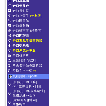
奇幻寫真館
奇幻伸展台
奇幻電影院
奇幻小幫手
[走私販]
奇幻圖書館
奇幻氣象局
奇幻留言版
[精華區]
奇幻閒聊區
奇幻遊戲看板查詢器
奇幻交易版
奇幻序號分享版
奇幻投票所
主題討論
[焦點]
角色名字顏色計算器
奇怪？不一樣
#5
更新頁面 - Update
[任務][主線任務]
G25主線任務 - 日蝕
[任務][主線/故事劇情]
寵物訓練師任務
[遊戲簡介][地圖]
摩格梅爾