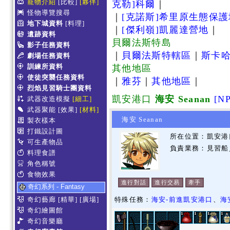
寵物介紹
[比較]
[夥伴]
克勒]科爾
｜
怪物導覽搜尋
｜
[克諾斯]希里原生態保
地下城資料
[料理]
｜
[傑利嶺]凱麗達營地
｜
遺跡資料
貝爾法斯特島
影子任務資料
｜
貝爾法斯特轄區
｜
斯卡
劇場任務資料
訓練所資料
其他地區
使徒突襲任務資料
｜
雅芬
｜
其他地區
｜
烈焰見習騎士團資料
凱安港口
海安 Seanan
[N
武器改造模擬
[細工]
武器聚能
[效果]
[材料]
海安 Seanan
製衣樣本
打鐵設計圖
所在位置：凱安港口
可生產物品
負責業務：見習船
料理食譜
角色稱號
食物效果
進行對話
進行交易
牽手
奇幻系列 - Fantasy
奇幻藝廊
[精華]
[廣場]
特殊任務：
海安-前進凱安港口
、
海
奇幻繪圖館
奇幻音樂廳