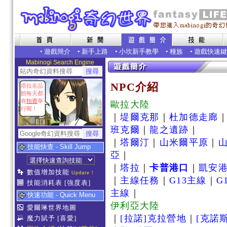
•
遊戲簡介
•
新手上路
•
小坎新手教學
•
種族
•
遊戲快速鍵
Mabinogi Search Engine
NPC介紹
塔拉名品
館每天都
有
拍賣
舉
歐拉大陸
行喔！
｜
堤爾克那
｜
杜加德走廊
班克爾
｜
龍之遺跡
｜
｜
塔爾汀
｜
山米爾平原
｜
技能快查 - Skill Jump
亞
｜
｜
塔拉
｜
卡普港口
｜
凱安
數值增加技能
Update !
｜
主線任務
｜
G13主線
｜
G
技能消耗表
[強度表]
主線
｜
快速功能 - Quick Menu
伊利亞大陸
愛爾琳世界地圖
｜
[拉諾]克拉營地
｜
[克諾
魔力賦予
[喜愛]