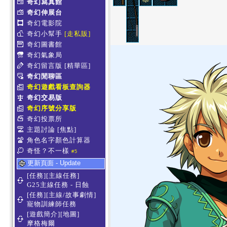
奇幻寫真館
奇幻伸展台
奇幻電影院
奇幻小幫手
[走私販]
奇幻圖書館
奇幻氣象局
奇幻留言版
[精華區]
奇幻閒聊區
奇幻遊戲看板查詢器
奇幻交易版
奇幻序號分享版
奇幻投票所
主題討論
[焦點]
角色名字顏色計算器
奇怪？不一樣
#5
更新頁面 - Update
[任務][主線任務]
G25主線任務 - 日蝕
[任務][主線/故事劇情]
寵物訓練師任務
[遊戲簡介][地圖]
摩格梅爾