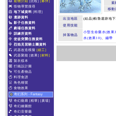
寵物介紹
[比較]
[夥伴]
索
怪物導覽搜尋
移動
地下城資料
[料理]
遺跡資料
出沒地區
(結晶)帕魯遺跡地
影子任務資料
使用技能
劇場任務資料
小型生命藥水(效果3
訓練所資料
掉落物品
水(效果10)
、
繃帶
使徒突襲任務資料
烈焰見習騎士團資料
武器改造模擬
[細工]
武器聚能
[效果]
[材料]
製衣樣本
打鐵設計圖
可生產物品
料理食譜
角色稱號
食物效果
奇幻系列 - Fantasy
奇幻藝廊
[精華]
[廣場]
奇幻繪圖館
奇幻音樂廳