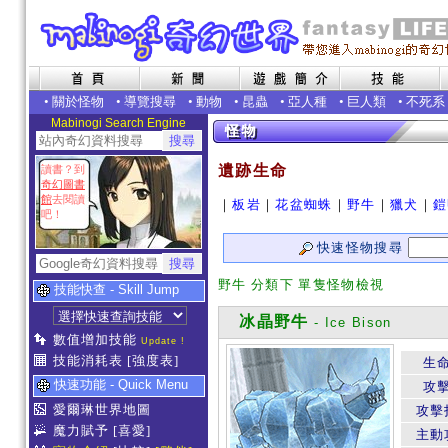
•
關於怪物
•
導覽搜尋
•
動物
•
昆蟲
•
亞人種
•
巨人類
•
不死系
Mabinogi Search Engine
遺跡生命
讀書？到
奇幻圖書
館
去閱讀
｜
板岩
｜
花盆蜘蛛
｜
野牛
｜
獵犬
｜
鎧
吧！
快速怪物搜尋
野牛 分類下 單隻怪物檢視
技能快查 - Skill Jump
冰晶野牛
- Ice Bison
數值增加技能
Update !
技能消耗表
[強度表]
生
快速功能 - Quick Menu
攻
愛爾琳世界地圖
攻擊
魔力賦予
[喜愛]
主動