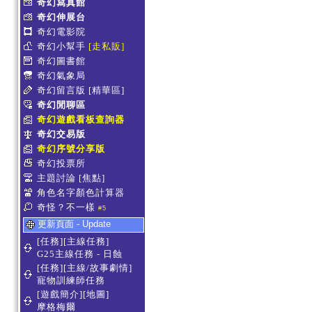
奇幻寫真館
奇幻伸展台
奇幻電影院
奇幻小幫手
[走私販]
奇幻圖書館
奇幻氣象局
奇幻留言版
[精華區]
奇幻閒聊區
奇幻遊戲看板查詢器
奇幻交易版
奇幻序號分享版
奇幻投票所
主題討論
[焦點]
角色名字顏色計算器
奇怪？不一樣
#5
更新頁面 - Update
[任務][主線任務]
G25主線任務 - 日蝕
[任務][主線/故事劇情]
寵物訓練師任務
[遊戲簡介][地圖]
摩格梅爾