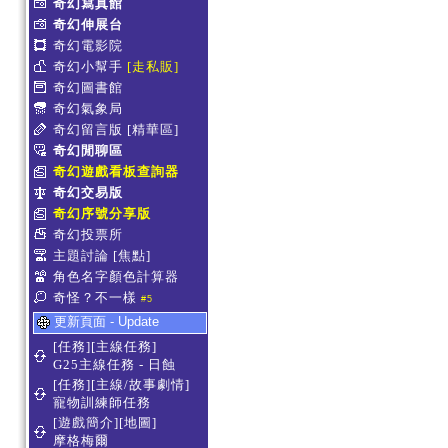
奇幻寫真館
奇幻伸展台
奇幻電影院
奇幻小幫手
[走私販]
奇幻圖書館
奇幻氣象局
奇幻留言版
[精華區]
奇幻閒聊區
奇幻遊戲看板查詢器
奇幻交易版
奇幻序號分享版
奇幻投票所
主題討論
[焦點]
角色名字顏色計算器
奇怪？不一樣
#5
更新頁面 - Update
[任務][主線任務]
G25主線任務 - 日蝕
[任務][主線/故事劇情]
寵物訓練師任務
[遊戲簡介][地圖]
摩格梅爾