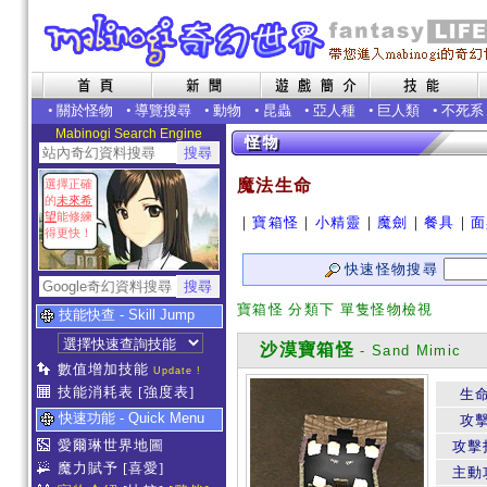
•
關於怪物
•
導覽搜尋
•
動物
•
昆蟲
•
亞人種
•
巨人類
•
不死系
Mabinogi Search Engine
魔法生命
選擇正確
的
未來希
望
能修練
｜
寶箱怪
｜
小精靈
｜
魔劍
｜
餐具
｜
面
得更快！
快速怪物搜尋
寶箱怪 分類下 單隻怪物檢視
技能快查 - Skill Jump
沙漠寶箱怪
- Sand Mimic
數值增加技能
Update !
技能消耗表
[強度表]
生
快速功能 - Quick Menu
攻
愛爾琳世界地圖
攻擊
魔力賦予
[喜愛]
主動