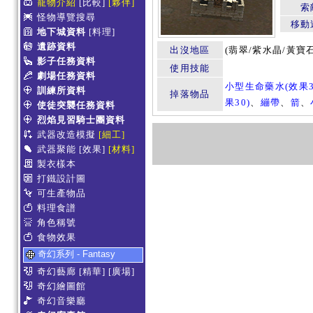
寵物介紹
[比較]
[夥伴]
索
怪物導覽搜尋
移動
地下城資料
[料理]
遺跡資料
出沒地區
(翡翠/紫水晶/黃寶
影子任務資料
使用技能
劇場任務資料
小型生命藥水(效果3
訓練所資料
掉落物品
果30)
、
繃帶
、
箭
、
使徒突襲任務資料
烈焰見習騎士團資料
武器改造模擬
[細工]
武器聚能
[效果]
[材料]
製衣樣本
打鐵設計圖
可生產物品
料理食譜
角色稱號
食物效果
奇幻系列 - Fantasy
奇幻藝廊
[精華]
[廣場]
奇幻繪圖館
奇幻音樂廳