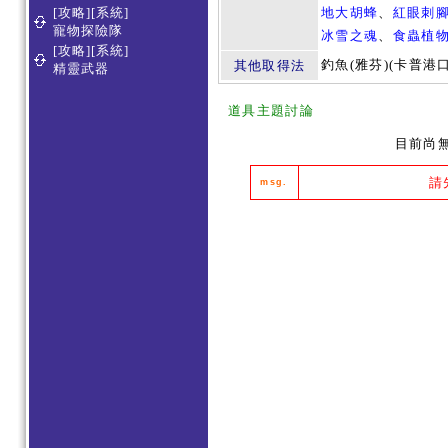
[攻略][系統]
地大胡蜂
、
紅眼刺
寵物探險隊
冰雪之魂
、
食蟲植
[攻略][系統]
釣魚(雅芬)(卡普港口
其他取得法
精靈武器
道具主題討論
目前尚
請
msg.