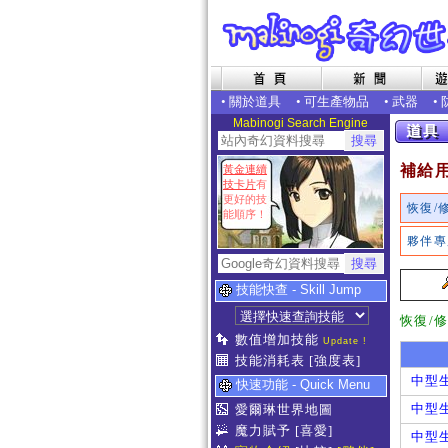
•
關於道具
•
可生產物品
•
武器
•
Mabinogi Search Engine
補給
黃金連續
技卡片
有
更好的技
恢復/
能順序！
夥伴專
技能快查 - Skill Jump
恢復/
數值增加技能
Update !
技能消耗表
[強度表]
中型生
快速功能 - Quick Menu
中型生
愛爾琳世界地圖
魔力賦予
[喜愛]
中型生