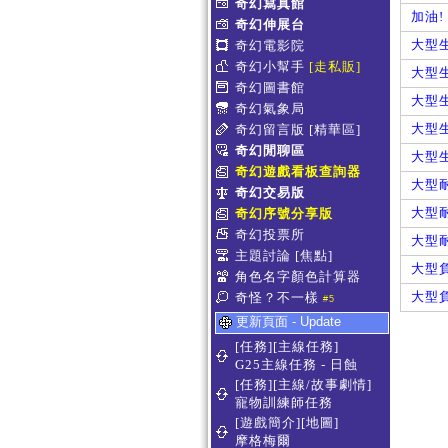
奇幻寫真館
加油!
奇幻伸展台
大型生
奇幻電影院
奇幻小幫手
[走私販]
大型生
奇幻圖書館
大型生
奇幻氣象局
大型生
奇幻留言版
[精華區]
奇幻閒聊區
大型生
奇幻遊戲看板查詢器
大型耐
奇幻交易版
大型耐
奇幻序號分享版
奇幻投票所
大型耐
主題討論
[焦點]
大型負
角色名字顏色計算器
大型負
奇怪？不一樣
#5
更新頁面 - Update
[任務][主線任務]
G25主線任務 - 日蝕
[任務][主線/故事劇情]
寵物訓練師任務
[遊戲簡介][地圖]
摩格梅爾