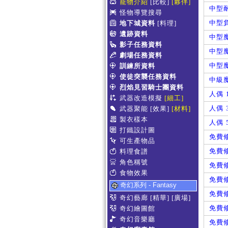
寵物介紹
[比較]
[夥伴]
中型耐
怪物導覽搜尋
中型負
地下城資料
[料理]
遺跡資料
中型魔
影子任務資料
中型魔
劇場任務資料
中型魔
訓練所資料
使徒突襲任務資料
中級
烈焰見習騎士團資料
人偶 
武器改造模擬
[細工]
人偶 
武器聚能
[效果]
[材料]
製衣樣本
人偶 
打鐵設計圖
免費修
可生產物品
免費修
料理食譜
角色稱號
免費修
食物效果
免費修
奇幻系列 - Fantasy
免費修
奇幻藝廊
[精華]
[廣場]
免費修
奇幻繪圖館
奇幻音樂廳
免費修