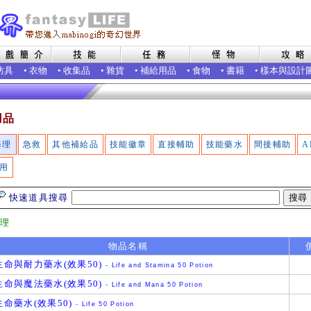
防具
•
衣物
•
收集品
•
雜貨
•
補給用品
•
食物
•
書籍
•
樣本與設計
用品
修理
急救
其他補給品
技能徽章
直接輔助
技能藥水
間接輔助
A
用
快速道具搜尋
修理
物品名稱
命與耐力藥水(效果50)
- Life and Stamina 50 Potion
命與魔法藥水(效果50)
- Life and Mana 50 Potion
命藥水(效果50)
- Life 50 Potion