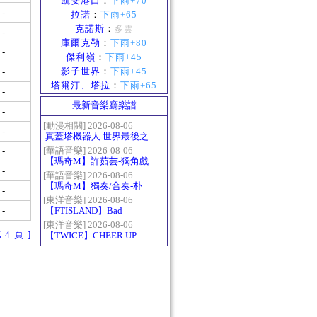
凱安港口
：
下雨+70
-
拉諾
：
下雨+65
克諾斯
：
多雲
-
庫爾克勒
：
下雨+80
-
傑利嶺
：
下雨+45
影子世界
：
下雨+45
-
塔爾汀、塔拉
：
下雨+65
-
最新音樂廳樂譜
-
[動漫相關] 2026-08-06
-
真蓋塔機器人 世界最後之
日OP2 HEATS
[華語音樂] 2026-08-06
-
【瑪奇M】許茹芸-獨角戲
-
[華語音樂] 2026-08-06
【瑪奇M】獨奏/合奏-朴
-
樹-那些花兒
[東洋音樂] 2026-08-06
-
【FTISLAND】Bad
Woman
[東洋音樂] 2026-08-06
第 4 頁 ]
【TWICE】CHEER UP