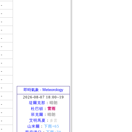
-
-
-
-
-
-
-
-
-
-
-
即時氣象 - Meteorology
-
2026-08-07 18:00~19
堤爾克那
：
晴朗
-
杜巴頓
：
雷雨
-
班克爾
：
晴朗
艾明馬夏
：
-
多雲
山米爾
：
下雨+65
-