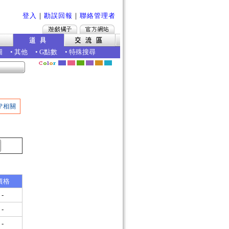
登入
｜
勘誤回報
｜
聯絡管理者
圖
•
其他
•
G點數
•
特殊搜尋
P相關
價格
-
-
-