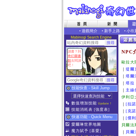
•
遊戲簡介
•
新手上路
•
小坎
Mabinogi Search Engine
NPC
讀書？到
奇幻圖書
館
去閱讀
歐拉大
吧！
｜
堤爾
｜
塔爾
｜
塔拉
技能快查 - Skill Jump
｜
主線
伊利亞
數值增加技能
｜
[拉
Update !
技能消耗表
[強度表]
｜
[克
快速功能 - Quick Menu
｜
[傑
愛爾琳世界地圖
貝爾法
魔力賦予
[喜愛]
｜
貝爾