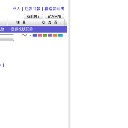
登入
｜
勘誤回報
｜
聯絡管理者
服務
•
遊戲改版記錄
跡
｜