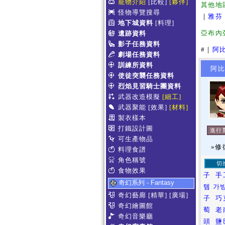
寵物介紹
[比較]
[夥伴]
其他地
怪物導覽搜尋
｜
雅芬
地下城資料
[料理]
亞布內
遺跡資料
影子任務資料
#｜
阿
劇場任務資料
訓練所資料
阿比斯 
使徒突襲任務資料
烈焰見習騎士團資料
武器改造模擬
[細工]
武器聚能
[效果]
[材料]
製衣樣本
打鐵設計圖
進行
可生產物品
»
料理食譜
角色稱號
切
食物效果
子
手
奇幻系列 - Fantasy
템 가방
奇幻藝廊
[精華]
[廣場]
子
巧
奇幻繪圖館
萄
老
奇幻音樂廳
頭
鹽