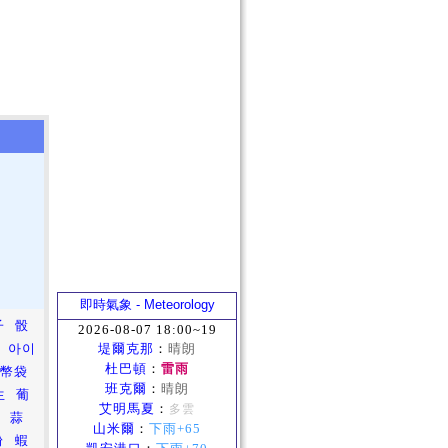
即時氣象 - Meteorology
子
骰
2026-08-07 18:00~19
아이
堤爾克那
：
晴朗
杜巴頓
：
雷雨
金幣袋
班克爾
：
晴朗
生
葡
艾明馬夏
：
多雲
椒
蒜
山米爾
：
下雨+65
粉
蝦