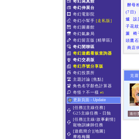
奇幻寫真館
酵母
奇幻伸展台
(7日)
奇幻電影院
爐
設
奇幻小幫手
[走私販]
子花
奇幻圖書館
簾
椅
奇幻氣象局
奇幻留言版
[精華區]
頭鷹
奇幻閒聊區
商店
奇幻遊戲看板查詢器
奇幻交易版
奇幻序號分享版
奇幻投票所
克蘿妲 
主題討論
[焦點]
角色名字顏色計算器
奇怪？不一樣
#5
更新頁面 - Update
[任務][主線任務]
G25主線任務 - 日蝕
進行
[任務][主線/故事劇情]
寵物訓練師任務
[遊戲簡介][地圖]
摩格梅爾