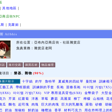
區
｜
其他地區
｜
亞商店街NPC
比斯
｜
克蘿妲
｜
Ailbhis
所在位置：亞布內亞商店街 - 社區雜貨店
負責業務：雜貨店老闆
對話
進行交易
購買石材
物品修理
修復項目：
樂器、雜物
(90%)
十字鎬
釣竿
魯特琴
夏威夷的四絃琴
曼陀林
訓練棍
換圖片顯示
工藝工具
帶框眼鏡
訓練師的手套
長袍
苗條長袍
아이템 가방(7X5)
(8X6)
아이템 가방(7X6)
VIP 專用道具背包(6X8)
金幣袋子
大型
克力
芹菜
紅蘿蔔
洋蔥
草莓
蘑菇
高麗菜
柳丁
檸檬
山核桃
花
南瓜
麵包
起司塊
肉塊
巨大的肉塊
巨大的乳酪塊
羅勒
砂糖
胡
巴
奶油
辣椒粉
鮮奶油
橄欖油
香草
材料巧克力
用在炸料理上的