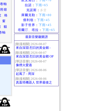
凱安港口
：
下雨+70
的卷軸
拉諾
：
下雨+65
塊用熔
克諾斯
：
多雲
庫爾克勒
：
下雨+80
盆
格
傑利嶺
：
下雨+45
窗
影子世界
：
下雨+45
爐
貓
塔爾汀、塔拉
：
下雨+65
卷軸
最新音樂廳樂譜
[動漫相關] 2026-08-07
來自深淵 烈日的黃金鄉 -
Gravity
[動漫相關] 2026-08-07
來自深淵 烈日的黃金鄉 OP
- かたち(Katachi)
[華語音樂] 2026-08-07
像煙火愛過
[華語音樂] 2026-08-06
起風了 - 周深
[動漫相關] 2026-08-06
真蓋塔機器人 世界最後之
日OP2 HEATS