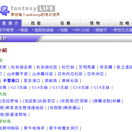
新手教學
•
種族
•
遊戲快速鍵
•
地圖
•
NPC介紹
•
關鍵字
•
夢想生活
介紹
陸
克那
｜
杜加德走廊
｜
杜加德社區
｜
杜巴頓
｜
艾明馬夏
｜
班克爾
｜
龍之遺
汀
｜
山米爾平原
｜
山米爾社區
｜
亞布內亞社區
｜
亞布內亞
｜
｜
卡普港口
｜
凱安港口
｜
凱歐島
｜
庫林社區
｜
任務
｜
G13主線
｜
G14主線
｜
G15主線
｜
G16主線
｜
G18主線
｜
大陸
諾]克拉營地
｜
[克諾斯]比路里亞
｜
[菲西斯]巴雷斯
｜
[庫爾克勒]科爾
｜
諾斯]希里原生態保護地區
｜
[菲西斯]稀原礦山
｜
利嶺]凱麗達營地
｜
斯特島
法斯特轄區
｜
斯卡哈海岸
｜
斯卡哈魔女洞穴
｜