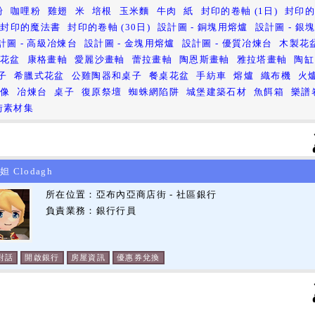
粉
咖哩粉
雞翅
米
培根
玉米麵
牛肉
紙
封印的卷軸 (1日)
封印
封印的魔法書
封印的卷軸 (30日)
設計圖 - 銅塊用熔爐
設計圖 - 銀
計圖 - 高級冶煉台
設計圖 - 金塊用熔爐
設計圖 - 優質冶煉台
木製花
紋花盆
康格畫軸
愛麗沙畫軸
蕾拉畫軸
陶恩斯畫軸
雅拉塔畫軸
陶缸
子
希臘式花盆
公雞陶器和桌子
餐桌花盆
手紡車
熔爐
織布機
火
石像
冶煉台
桌子
復原祭壇
蜘蛛網陷阱
城堡建築石材
魚餌箱
樂譜
街素材集
Clodagh
所在位置：亞布內亞商店街 - 社區銀行
負責業務：銀行行員
對話
開啟銀行
房屋資訊
優惠券兌換