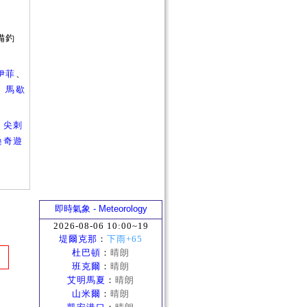
備釣
伊菲
、
、
馬歇
、
尖刺
桑奇遊
即時氣象 - Meteorology
2026-08-06 10:00~19
堤爾克那
：
下雨+65
杜巴頓
：
晴朗
班克爾
：
晴朗
艾明馬夏
：
晴朗
山米爾
：
晴朗