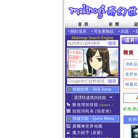
•
關於道具
•
可生產物品
•
武器
•
Mabinogi Search Engine
雜貨
快來
奇幻
寫真館
分
享自己的
消耗品
造型~
造型休
精靈武
技能快查 - Skill Jump
數值增加技能
Update !
釣魚用
技能消耗表
[強度表]
快速功能 - Quick Menu
魚餌
愛爾琳世界地圖
魔力賦予
[喜愛]