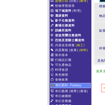
寵物介紹
[比較]
[夥伴]
怪物導覽搜尋
標
地下城資料
[料理]
遺跡資料
物
影子任務資料
劇場任務資料
訓練所資料
販賣
使徒突襲任務資料
烈焰見習騎士團資料
武器改造模擬
[細工]
掉
武器聚能
[效果]
[材料]
製衣樣本
打鐵設計圖
其他
可生產物品
料理食譜
道具
角色稱號
食物效果
奇幻系列 - Fantasy
奇幻藝廊
[精華]
[廣場]
奇幻繪圖館
奇幻音樂廳