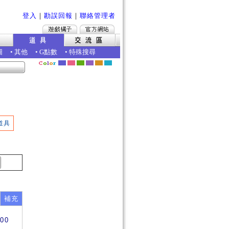
登入
｜
勘誤回報
｜
聯絡管理者
圖
•
其他
•
G點數
•
特殊搜尋
道具
補充
900