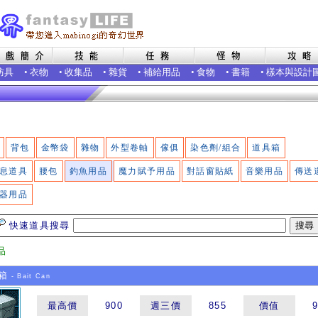
防具
•
衣物
•
收集品
•
雜貨
•
補給用品
•
食物
•
書籍
•
樣本與設計
背包
金幣袋
雜物
外型卷軸
傢俱
染色劑/組合
道具箱
息道具
腰包
釣魚用品
魔力賦予用品
對話窗貼紙
音樂用品
傳送
器用品
快速道具搜尋
品
箱
- Bait Can
最高價
900
週三價
855
價值