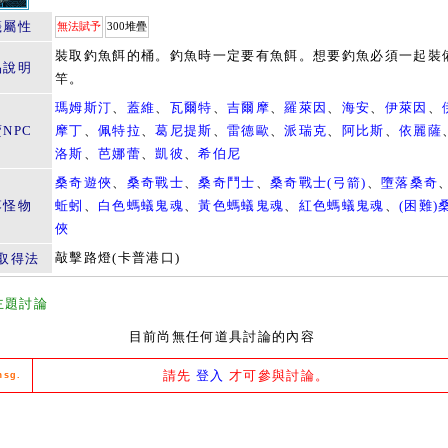
籤屬性
無法賦予
300堆疊
裝取釣魚餌的桶。釣魚時一定要有魚餌。想要釣魚必須一起裝
品說明
竿。
瑪姆斯汀
、
蓋維
、
瓦爾特
、
吉爾摩
、
羅萊因
、
海安
、
伊萊因
、
NPC
摩丁
、
佩特拉
、
葛尼提斯
、
雷德歐
、
派瑞克
、
阿比斯
、
依麗薩
洛斯
、
芭娜蕾
、
凱彼
、
希伯尼
桑奇遊俠
、
桑奇戰士
、
桑奇鬥士
、
桑奇戰士(弓箭)
、
墮落桑奇
落怪物
蚯蚓
、
白色螞蟻鬼魂
、
黃色螞蟻鬼魂
、
紅色螞蟻鬼魂
、
(困難)
俠
敲擊路燈(卡普港口)
取得法
主題討論
目前尚無任何道具討論的內容
請先
登入
才可參與討論。
msg.