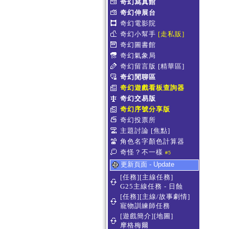
奇幻寫真館
奇幻伸展台
奇幻電影院
奇幻小幫手
[走私販]
奇幻圖書館
奇幻氣象局
奇幻留言版
[精華區]
奇幻閒聊區
奇幻遊戲看板查詢器
奇幻交易版
奇幻序號分享版
奇幻投票所
主題討論
[焦點]
角色名字顏色計算器
奇怪？不一樣
#5
更新頁面 - Update
[任務][主線任務]
G25主線任務 - 日蝕
[任務][主線/故事劇情]
寵物訓練師任務
[遊戲簡介][地圖]
摩格梅爾