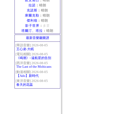
凱安港口
：
晴朗
拉諾
：
晴朗
克諾斯
：
晴朗
庫爾克勒
：
晴朗
傑利嶺
：
晴朗
影子世界
：
多雲
塔爾汀、塔拉
：
晴朗
最新音樂廳樂譜
[華語音樂] 2026-08-05
王心凌-大眠
[電玩相關] 2026-08-05
《鳴潮》~遠航星的告別
[西洋音樂] 2026-08-05
The Last of the Mohicans
最後的莫西乾人
[動漫相關] 2026-08-05
【Ado】新時代
[東洋音樂] 2026-08-05
春天的花蕊