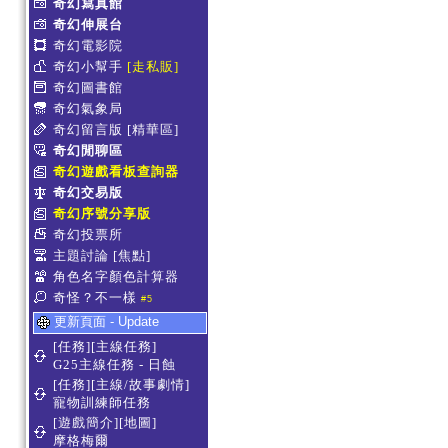
奇幻寫真館
奇幻伸展台
奇幻電影院
奇幻小幫手
[走私販]
奇幻圖書館
奇幻氣象局
奇幻留言版
[精華區]
奇幻閒聊區
奇幻遊戲看板查詢器
奇幻交易版
奇幻序號分享版
奇幻投票所
主題討論
[焦點]
角色名字顏色計算器
奇怪？不一樣
#5
更新頁面 - Update
[任務][主線任務]
G25主線任務 - 日蝕
[任務][主線/故事劇情]
寵物訓練師任務
[遊戲簡介][地圖]
摩格梅爾