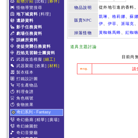
寵物介紹
[比較]
[夥伴]
從外地引進的香料
怪物導覽搜尋
物品說明
地下城資料
[料理]
凱琳
、
格莉娜
、
蘇
販賣NPC
遺跡資料
伊
、
伊菲
、
派瑞克
影子任務資料
黃蜘蛛馬蜂
、
紅蜘
掉落怪物
劇場任務資料
訓練所資料
使徒突襲任務資料
道具主題討論
烈焰見習騎士團資料
目前尚
武器改造模擬
[細工]
武器聚能
[效果]
[材料]
請
msg.
製衣樣本
打鐵設計圖
可生產物品
料理食譜
角色稱號
食物效果
奇幻系列 - Fantasy
奇幻藝廊
[精華]
[廣場]
奇幻繪圖館
奇幻音樂廳