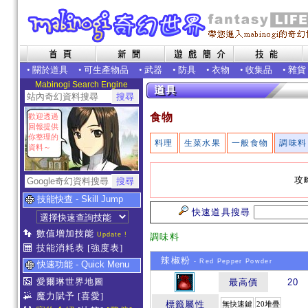
•
關於道具
•
可生產物品
•
武器
•
防具
•
衣物
•
收集品
•
雜貨
Mabinogi Search Engine
食物
歡迎透過
回報提供
你整理的
料理
生菜水果
一般食物
調味料
資料～
攻
技能快查 - Skill Jump
快速道具搜尋
數值增加技能
Update !
調味料
技能消耗表
[強度表]
辣椒粉
- Red Pepper Powder
快速功能 - Quick Menu
愛爾琳世界地圖
最高價
20
魔力賦予
[喜愛]
標籤屬性
無快速鍵
20堆疊