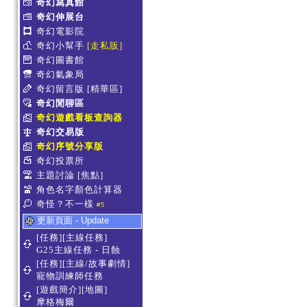
奇幻寫真館
奇幻伸展台
奇幻電影院
奇幻小幫手
[走私販]
奇幻圖書館
奇幻氣象局
奇幻留言版
[精華區]
奇幻閒聊區
奇幻遊戲看板查詢器
奇幻交易版
奇幻序號分享版
奇幻投票所
主題討論
[焦點]
角色名字顏色計算器
奇怪？不一樣
#5
更新頁面 - Update
[任務][主線任務]
G25主線任務 - 日蝕
[任務][主線/故事劇情]
寵物訓練師任務
[遊戲簡介][地圖]
摩格梅爾