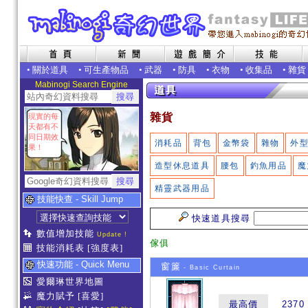
•
關於道具
•
可生產物品
•
武器
•
防具
•
衣物
•
收集品
•
雜貨
Mabinogi Search Engine
雜貨
現實的每
天都有不
同日期效
消耗品
背包
金幣袋
雜物
外
果！
造型休息道具
腰包
釣魚用品
魔
精靈武器用品
技能快查 - Skill Jump
快速道具搜尋
數值增加技能
Update !
傢俱
技能消耗表
[強度表]
快速功能 - Quick Menu
窗簾
- Basic Curtain
愛爾琳世界地圖
魔力賦予
[喜愛]
最高價
2370