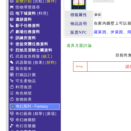
寵物介紹
[比較]
[夥伴]
怪物導覽搜尋
地下城資料
[料理]
標籤屬性
家俱
遺跡資料
在家內牆壁上可以
物品說明
影子任務資料
劇場任務資料
羅萊因
、
伊萊因
、
販賣NPC
訓練所資料
使徒突襲任務資料
道具主題討論
烈焰見習騎士團資料
目前尚
武器改造模擬
[細工]
武器聚能
[效果]
[材料]
請
msg.
製衣樣本
打鐵設計圖
可生產物品
料理食譜
角色稱號
食物效果
奇幻系列 - Fantasy
奇幻藝廊
[精華]
[廣場]
奇幻繪圖館
奇幻音樂廳