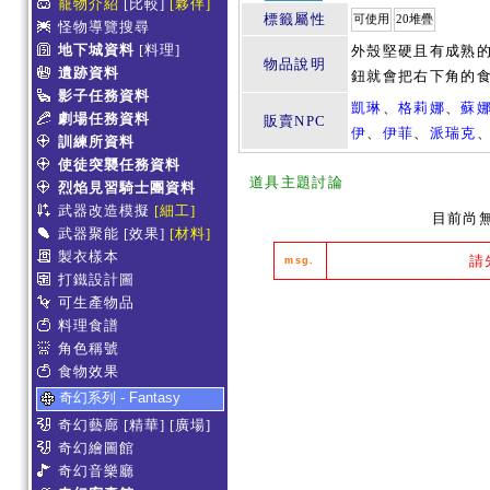
寵物介紹
[比較]
[夥伴]
標籤屬性
可使用
20堆疊
怪物導覽搜尋
地下城資料
[料理]
外殼堅硬且有成熟的南
物品說明
遺跡資料
鈕就會把右下角的
影子任務資料
凱琳
、
格莉娜
、
蘇
劇場任務資料
販賣NPC
伊
、
伊菲
、
派瑞克
訓練所資料
使徒突襲任務資料
道具主題討論
烈焰見習騎士團資料
武器改造模擬
[細工]
目前尚
武器聚能
[效果]
[材料]
製衣樣本
請
msg.
打鐵設計圖
可生產物品
料理食譜
角色稱號
食物效果
奇幻系列 - Fantasy
奇幻藝廊
[精華]
[廣場]
奇幻繪圖館
奇幻音樂廳