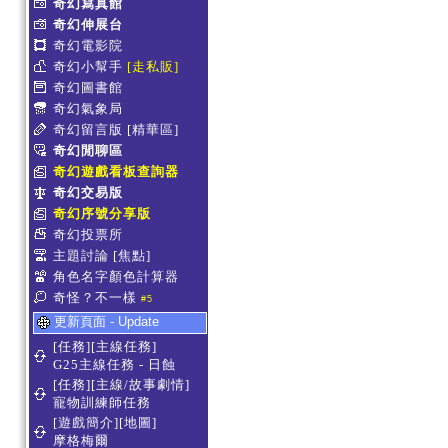
奇幻寫真館
奇幻伸展台
奇幻電影院
奇幻小幫手
[走私販]
奇幻圖書館
奇幻氣象局
奇幻留言版
[精華區]
奇幻閒聊區
奇幻遊戲看板查詢器
奇幻交易版
奇幻序號分享版
奇幻投票所
主題討論
[焦點]
角色名字顏色計算器
奇怪？不一樣
#5
更新頁面 - Update
[任務][主線任務]
G25主線任務 - 日蝕
[任務][主線/故事劇情]
寵物訓練師任務
[遊戲簡介][地圖]
摩格梅爾