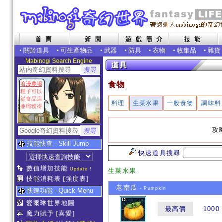
•
關於道具
•
可生產物品
•
武器
•
防具
•
衣物
•
收集品
•
雜貨
Mabinogi Search Engine
食物
浪漫農場
種子可以
從食品店
料理
生菜水果
一般食物
調味料
兼職獲得
攻
技能快查 - Skill Jump
快速道具搜尋
數值增加技能
Update !
生菜水果
技能消耗表
[強度表]
老南瓜
- Pumpkin
快速功能 - Quick Menu
愛爾琳世界地圖
最高價
1000
魔力賦予
[喜愛]