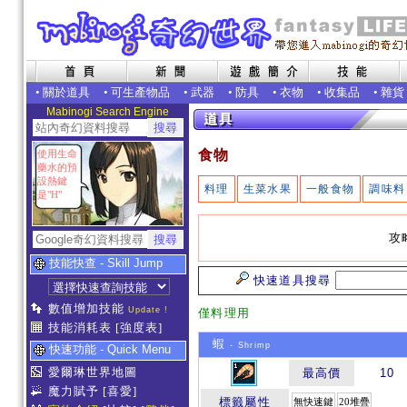
•
關於道具
•
可生產物品
•
武器
•
防具
•
衣物
•
收集品
•
雜貨
Mabinogi Search Engine
食物
使用生命
藥水的預
設熱鍵
料理
生菜水果
一般食物
調味料
是"H"
攻
技能快查 - Skill Jump
快速道具搜尋
數值增加技能
Update !
僅料理用
技能消耗表
[強度表]
蝦
- Shrimp
快速功能 - Quick Menu
愛爾琳世界地圖
最高價
10
魔力賦予
[喜愛]
標籤屬性
無快速鍵
20堆疊