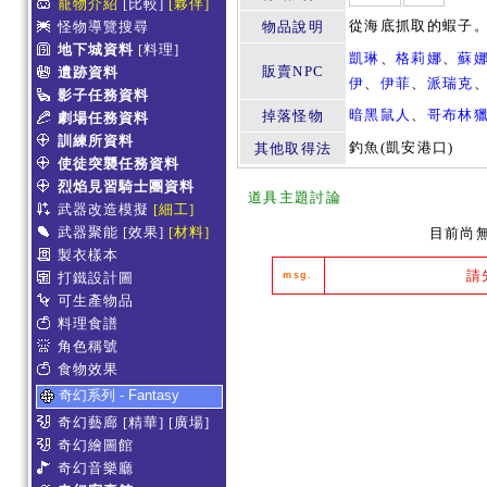
寵物介紹
[比較]
[夥伴]
從海底抓取的蝦子
怪物導覽搜尋
物品說明
地下城資料
[料理]
凱琳
、
格莉娜
、
蘇
販賣NPC
遺跡資料
伊
、
伊菲
、
派瑞克
影子任務資料
暗黑鼠人
、
哥布林
掉落怪物
劇場任務資料
訓練所資料
釣魚(凱安港口)
其他取得法
使徒突襲任務資料
烈焰見習騎士團資料
道具主題討論
武器改造模擬
[細工]
武器聚能
[效果]
[材料]
目前尚
製衣樣本
請
打鐵設計圖
msg.
可生產物品
料理食譜
角色稱號
食物效果
奇幻系列 - Fantasy
奇幻藝廊
[精華]
[廣場]
奇幻繪圖館
奇幻音樂廳