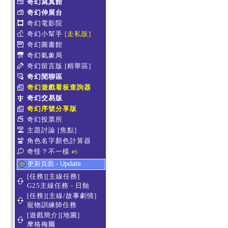
奇幻寫真館
奇幻伸展台
奇幻電影院
奇幻小幫手
[走私販]
奇幻圖書館
奇幻氣象局
奇幻留言版
[精華區]
奇幻閒聊區
奇幻遊戲看板查詢器
奇幻交易版
奇幻序號分享版
奇幻投票所
主題討論
[焦點]
角色名字顏色計算器
奇怪？不一樣
#5
更新頁面 - Update
[任務][主線任務]
G25主線任務 - 日蝕
[任務][主線/故事劇情]
寵物訓練師任務
[遊戲簡介][地圖]
摩格梅爾