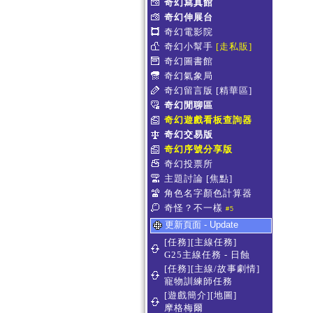
奇幻寫真館
奇幻伸展台
奇幻電影院
奇幻小幫手
[走私販]
奇幻圖書館
奇幻氣象局
奇幻留言版
[精華區]
奇幻閒聊區
奇幻遊戲看板查詢器
奇幻交易版
奇幻序號分享版
奇幻投票所
主題討論
[焦點]
角色名字顏色計算器
奇怪？不一樣
#5
更新頁面 - Update
[任務][主線任務]
G25主線任務 - 日蝕
[任務][主線/故事劇情]
寵物訓練師任務
[遊戲簡介][地圖]
摩格梅爾