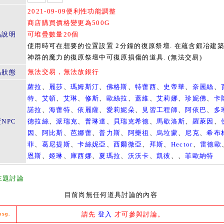
2021-09-09便利性功能調整
商店購買價格變更為500G
品說明
可堆疊數量20個
使用時可在想要的位置設置 2分鐘的復原祭壇. 在蘊含鍛冶建築
神群的魔力的復原祭壇中可復原損傷的道具. (無法交易)
無法交易，無法放銀行
易狀態
蘿拉
、
麗莎
、
瑪姆斯汀
、
佛格斯
、
特蕾西
、
史帝華
、
奈麗絲
、
特
、
艾頓
、
艾琳
、
修斯
、
歐絲拉
、
蓋維
、
艾莉娜
、
珍妮佛
、
卡
諾拉
、
海蕾特
、
依麗薩
、
愛莉妮朵
、
見習工程師
、
阿依巴
、
多
NPC
德拉絲
、
派瑞克
、
普琳達
、
貝瑞克希德
、
馬歇洛斯
、
羅萊因
、
因
、
阿比斯
、
芭娜蕾
、
普力斯
、
阿樂祖
、
烏垃蒙
、
尼克
、
希布
菲
、
葛尼提斯
、
卡絲妮亞
、
西爾微亞
、
拜斯
、
Hector
、
雷德歐
恩斯
、
姬琳
、
庫西娜
、
夏瑪拉
、
沃沃卡
、
凱彼
、、
菲歐納特
主題討論
目前尚無任何道具討論的內容
請先
登入
才可參與討論。
msg.