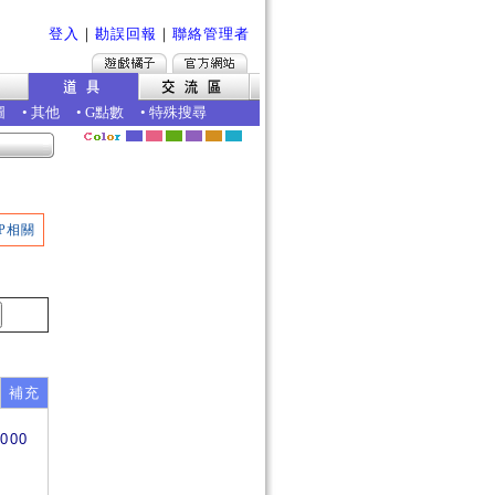
登入
｜
勘誤回報
｜
聯絡管理者
圖
•
其他
•
G點數
•
特殊搜尋
P相關
補充
0000