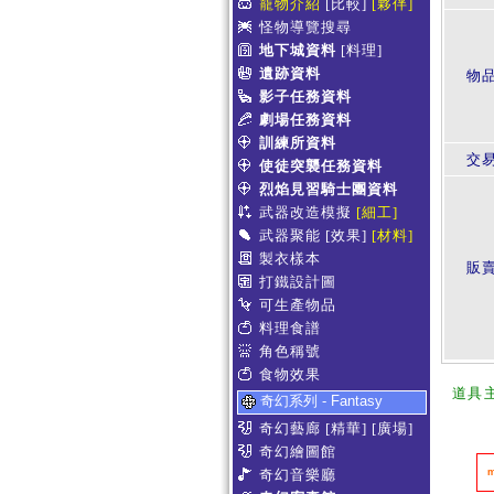
寵物介紹
[比較]
[夥伴]
怪物導覽搜尋
地下城資料
[料理]
遺跡資料
物
影子任務資料
劇場任務資料
訓練所資料
交
使徒突襲任務資料
烈焰見習騎士團資料
武器改造模擬
[細工]
武器聚能
[效果]
[材料]
製衣樣本
販賣
打鐵設計圖
可生產物品
料理食譜
角色稱號
食物效果
道具
奇幻系列 - Fantasy
奇幻藝廊
[精華]
[廣場]
奇幻繪圖館
奇幻音樂廳