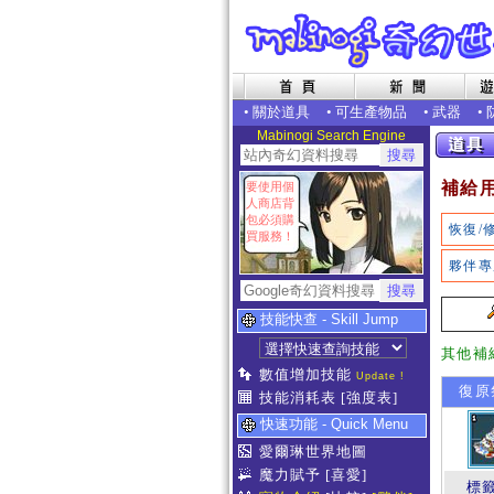
•
關於道具
•
可生產物品
•
武器
•
Mabinogi Search Engine
補給
要使用個
人商店背
包必須購
恢復/
買服務！
夥伴專
技能快查 - Skill Jump
其他補
數值增加技能
Update !
復原
技能消耗表
[強度表]
快速功能 - Quick Menu
愛爾琳世界地圖
魔力賦予
[喜愛]
標