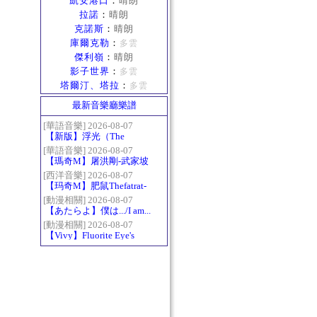
凱安港口
：
晴朗
拉諾
：
晴朗
克諾斯
：
晴朗
庫爾克勒
：
多雲
傑利嶺
：
晴朗
影子世界
：
多雲
塔爾汀、塔拉
：
多雲
最新音樂廳樂譜
[華語音樂] 2026-08-07
【新版】浮光（The
History）：六和弦
[華語音樂] 2026-08-07
【瑪奇M】屠洪剛-武家坡
2021
[西洋音樂] 2026-08-07
【玛奇M】肥鼠Thefatrat-
Monody
[動漫相關] 2026-08-07
【あたらよ】僕は.../I am...
（我內心的糟糕念頭/僕の
[動漫相關] 2026-08-07
【Vivy】Fluorite Eye's
心のヤバイやつ第二季
Song
OP）