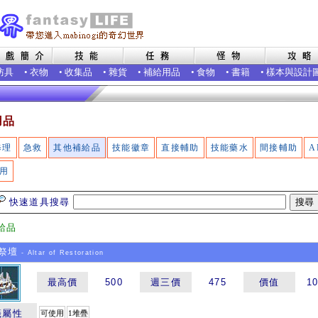
防具
•
衣物
•
收集品
•
雜貨
•
補給用品
•
食物
•
書籍
•
樣本與設計
用品
修理
急救
其他補給品
技能徽章
直接輔助
技能藥水
間接輔助
A
用
快速道具搜尋
給品
祭壇
- Altar of Restoration
最高價
500
週三價
475
價值
1
籤屬性
可使用
1堆疊