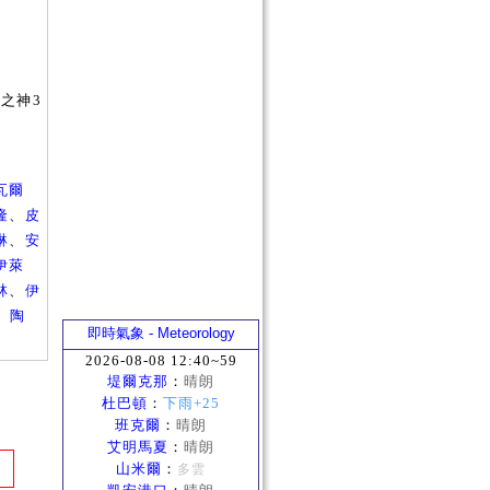
之神3
瓦爾
隆
、
皮
琳
、
安
伊萊
林
、
伊
、
陶
即時氣象 - Meteorology
2026-08-08 12:40~59
堤爾克那
：
晴朗
杜巴頓
：
下雨+25
班克爾
：
晴朗
艾明馬夏
：
晴朗
山米爾
：
多雲