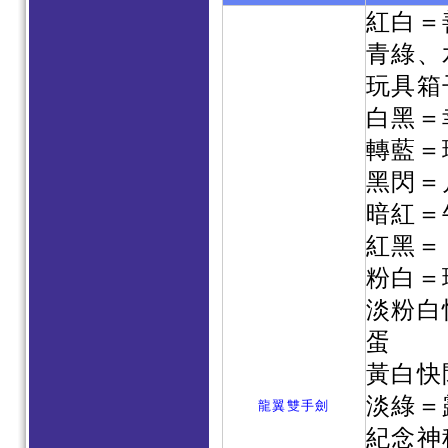
紅白＝
青綠、
玩具箱
白黑＝
轉藍＝
黑閃＝
暗紅＝
紅黑＝
粉白＝
淡粉白
蛋
黃白快
淡綠＝
龍翼雙手劍
紀念神