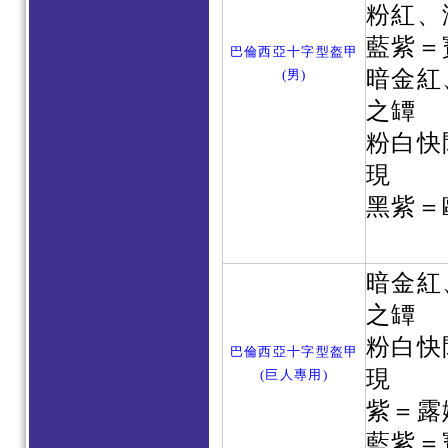
粉紅、
藍紫＝
巴倫西亞十字型盔甲
暗金紅
(男)
之罈
粉白快
現
黑紫＝
暗金紅
之罈
粉白快
巴倫西亞十字型盔甲
現
(巨人專用)
紫＝露
藍紫＝