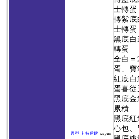
士轉蛋
轉紫底
士轉蛋
黑底白
轉蛋
全白＝
蛋、寶
紅底白
蛋喜從
黑底金
累積
黑底紅
心包、
異型 卡特盾牌
xspan
黑底桃