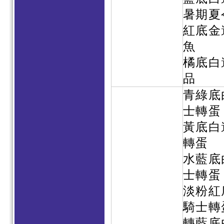
暑期夏
紅底金
魚
橘底白
品
青綠底
士轉蛋
黃底白
轉蛋
水藍底
士轉蛋
淡粉紅
騎士轉
轉藍底