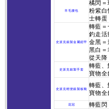
橘閃＝
粉紫白
羊毛腰包
士轉蛋
轉藍＝
釣走活
金黑＝
史派克銀製金屬鎧甲
黑白＝
從天降
轉藍、
史派克銀製手套
寶物全
轉藍、
史派克輕便銀製板靴
寶物全
轉藍閃
花冠