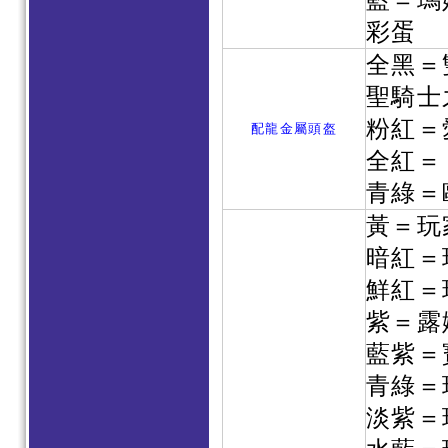
藍＝瑪
彩蛋
全黑＝
聖騎士
粉紅＝
配龍金屬頭盔
全紅＝
青綠＝
黃＝玩
暗紅＝
鮮紅＝
紫＝露
藍紫＝
青綠＝
淡紫＝