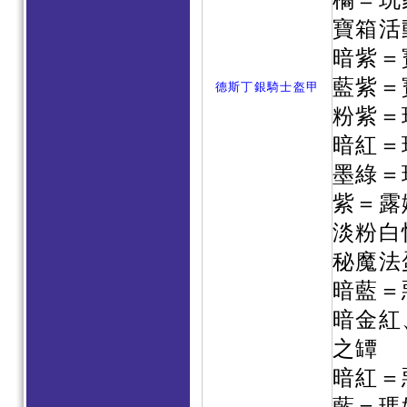
橘＝玩
寶箱活
暗紫＝
藍紫＝
德斯丁銀騎士盔甲
粉紫＝
暗紅＝
墨綠＝
紫＝露
淡粉白
秘魔法
暗藍＝
暗金紅
之罈
暗紅＝