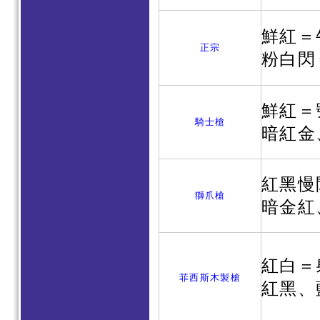
鮮紅＝
正宗
粉白閃
鮮紅＝
騎士槍
暗紅金
紅黑慢
獅爪槍
暗金紅
紅白＝
菲西斯木製槍
紅黑、