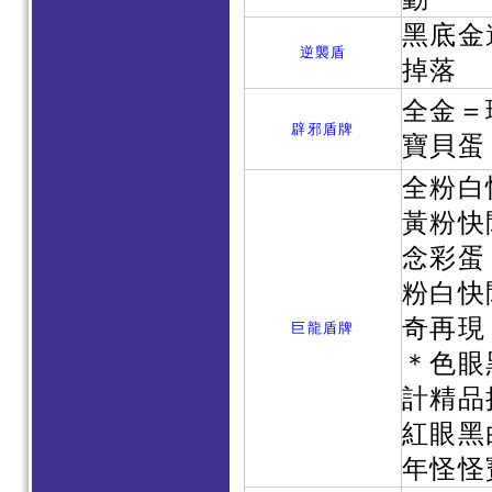
黑底金
逆襲盾
掉落
全金＝
辟邪盾牌
寶貝蛋
全粉白
黃粉快
念彩蛋
粉白快
奇再現
巨龍盾牌
＊色眼
計精品
紅眼黑
年怪怪