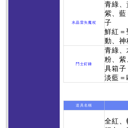
青綠、
紫、藍
子
水晶雷矢魔杖
鮮紅＝
動、神秘
青綠、
粉、紫
鬥士釘錘
具箱子
淡藍＝
道具名稱
全紅、