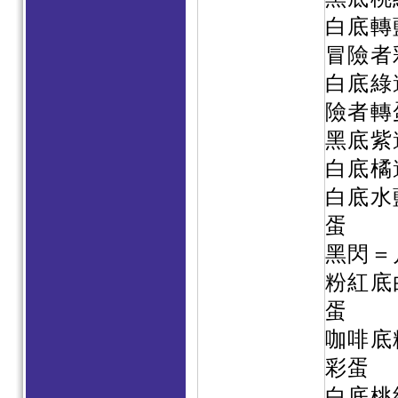
白底轉
冒險者
白底綠
險者轉
黑底紫
白底橘
白底水
蛋
黑閃＝
粉紅底
蛋
咖啡底
彩蛋
白底桃