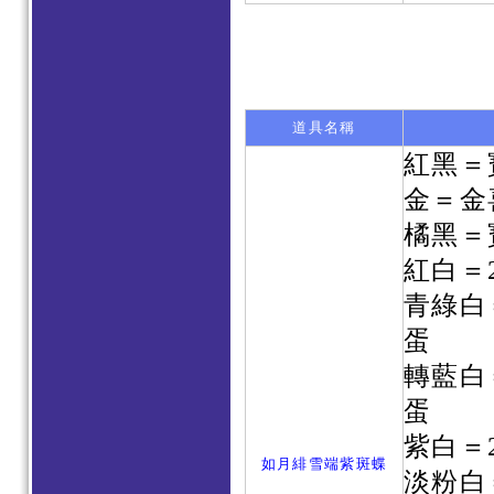
道具名稱
紅黑＝
金＝金
橘黑＝
紅白＝
青綠白
蛋
轉藍白
蛋
紫白＝
如月緋雪端紫斑蝶
淡粉白