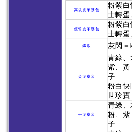
粉紫白
高級皮革腰包
士轉蛋
粉紫白
優質皮革腰包
士轉蛋
灰閃＝
鐵爪
青綠、
紫、黃
子
尖刺拳套
粉白快
世珍寶
青綠、
粉、紫
平刺拳套
子