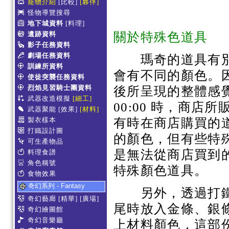
寵物介紹
[比較]
[夥伴]
怪物導覽搜尋
地下城資料
[料理]
關於特殊色道具
遺跡資料
影子任務資料
劇場任務資料
瑪奇的道具有別
訓練所資料
會有不同的顏色。
使徒突襲任務資料
烈焰見習騎士團資料
後所呈現的整體感
武器改造模擬
[細工]
00:00 時，商
武器聚能
[效果]
[材料]
有時在商店購買的
製衣樣本
打鐵設計圖
的顏色，但有些特
可生產物品
是無法從商店買到
料理食譜
角色稱號
特殊顏色道具。
食物效果
奇幻系列 - Fantasy
另外，透過打鐵
奇幻藝廊
[精華]
[廣場]
尾時放入金條、銀
奇幻繪圖館
奇幻音樂廳
上材料顏色，這部