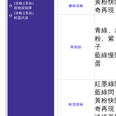
黃粉快
[攻略][系統]
娜歐頭飾
寵物探險隊
奇再現
[攻略][系統]
精靈武器
青綠、
粉、紫
子
斬龍劍
藍綠慢
蛋
紅墨綠
藍綠閃
黃粉快
蛙型雨袍
奇再現