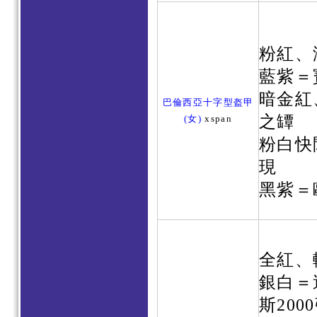
粉紅、
藍紫＝
暗金紅
巴倫西亞十字型盔甲
之罈
(女)
xspan
粉白快
現
黑紫＝
全紅、
銀白＝
斯200