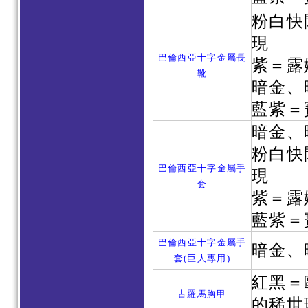
粉白快
現
巴倫西亞十字金屬長
紫＝露
靴
暗金、
藍紫＝
暗金、
粉白快
巴倫西亞十字金屬手
現
套
紫＝露
藍紫＝
巴倫西亞十字金屬手
暗金、
套(巨人專用)
紅黑＝
古羅馬胸甲
的稀世