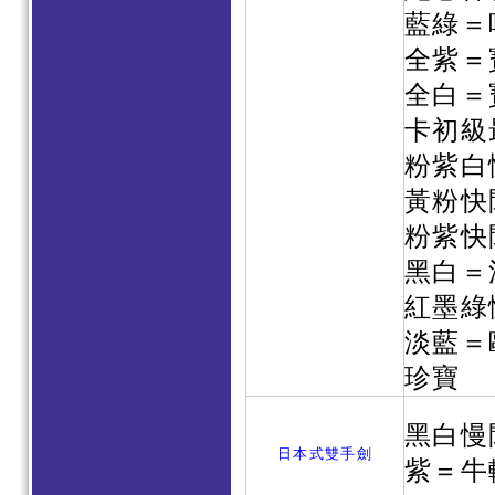
藍綠＝
全紫＝
全白＝
卡初級
粉紫白
黃粉快
粉紫快
黑白＝
紅墨綠
淡藍＝
珍寶
黑白慢
日本式雙手劍
紫＝牛