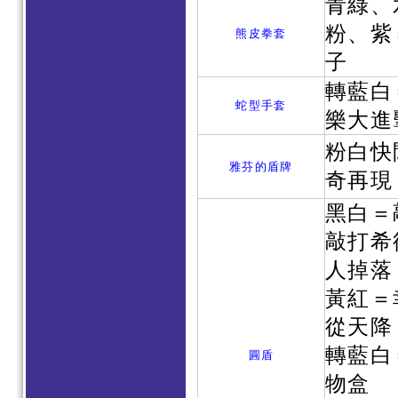
青綠、
粉、紫
熊皮拳套
子
轉藍白
蛇型手套
樂大進
粉白快
雅芬的盾牌
奇再現
黑白＝
敲打希
人掉落
黃紅＝
從天降
轉藍白
圓盾
物盒