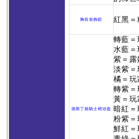
紅黑＝
胸前裝飾鎧
轉藍＝
水藍＝
紫＝露
淡紫＝
橘＝玩
轉紫＝
黃＝玩
暗紅＝
德斯丁銀騎士輕頭盔
粉紫＝
鮮紅＝
青綠＝