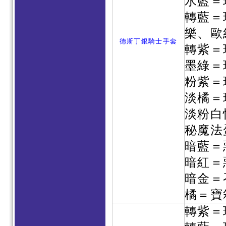
水藍＝
轉藍＝
樂、歐
德斯丁銀騎士手套
轉紫＝
墨綠＝
粉紫＝
淡橘＝
淡粉白
秘魔法
暗藍＝
暗紅＝
暗金＝
橘＝寶
轉紫＝