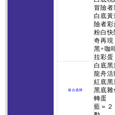
冒險者
白底黃
險者彩
粉白快
奇再現
黑+咖
拉彩蛋
白底黑
龍舟活
紅底黑
黑底雜
複合盾牌
轉蛋
藍＝２
動