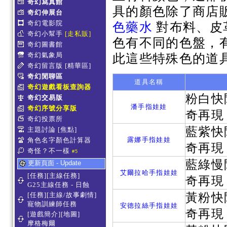
奇幻寫真館
具的顏色除了商店
奇幻伸展台
奇幻電影院
色藥水
對布料、皮
奇幻小幫手
[走私販]
色有不同的色盤，
奇幻圖書館
奇幻氣象局
此這些特殊色的道
奇幻留言版
[精華區]
奇幻閒聊區
道具名稱
奇幻遊戲看板查詢器
粉白快
奇幻交易版
潘手指娃娃
奇幻序號分享版
奇再現
奇幻投票所
藍紫快
主題討論
[焦點]
露娜手指娃娃
角色名字顏色計算器
奇再現
奇怪？不一樣
#5
藍綠慢
更新頁面 - Update
艾爾拉哈手指娃娃
[任務][主線任務]
奇再現
G25主線任務 - 日蝕
黃粉快
[任務][主線/故事劇情]
寵物訓練師任務
安德拉絲手指娃娃
奇再現
[遊戲簡介][地圖]
摩格梅爾