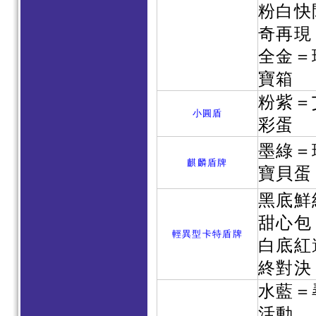
粉白快
奇再現
全金＝
寶箱
粉紫＝
小圓盾
彩蛋
墨綠＝
麒麟盾牌
寶貝蛋
黑底鮮
甜心包
輕異型卡特盾牌
白底紅
終對決
水藍＝
活動