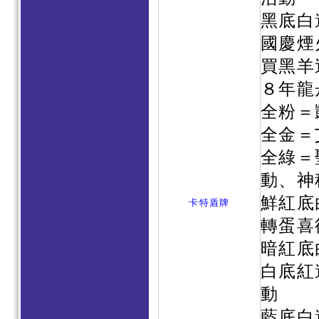
黑底白
國慶煙
買黑羊
８年龍
全粉＝
全金＝
全綠＝
動、神秘
鮮紅底
卡特盾牌
轉蛋喜
暗紅底
白底紅
動
藍底白