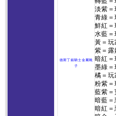
轉藍＝
淡紫＝
青綠＝
鮮紅＝
水藍＝
黃＝玩
紫＝露
暗紅＝
德斯丁銀騎士金屬靴
墨綠＝
子
橘＝玩
粉紫＝
藍紫＝
暗藍＝
暗紅＝