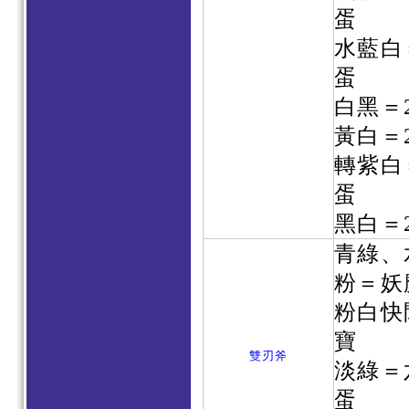
蛋
水藍白
蛋
白黑＝
黃白＝
轉紫白
蛋
黑白＝
青綠、
粉＝妖
粉白快
寶
雙刃斧
淡綠＝
蛋