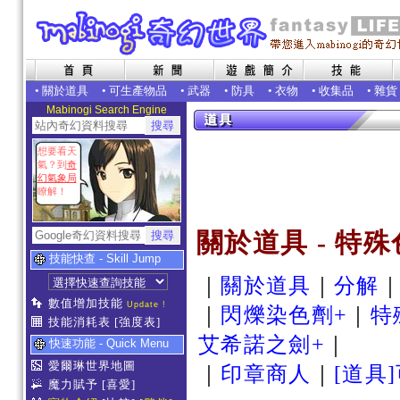
•
關於道具
•
可生產物品
•
武器
•
防具
•
衣物
•
收集品
•
雜貨
Mabinogi Search Engine
想要看天
氣？到
奇
幻氣象局
瞭解！
關於道具 - 特
技能快查 - Skill Jump
｜
關於道具
｜
分解
數值增加技能
Update !
｜
閃爍染色劑+
｜
特
技能消耗表
[強度表]
艾希諾之劍+
｜
快速功能 - Quick Menu
愛爾琳世界地圖
｜
印章商人
｜
[道具
魔力賦予
[喜愛]