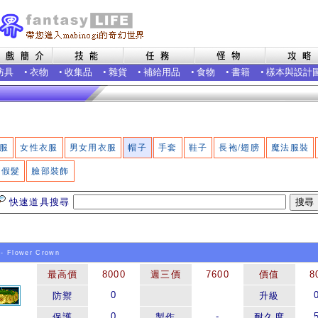
防具
•
衣物
•
收集品
•
雜貨
•
補給用品
•
食物
•
書籍
•
樣本與設計
服
女性衣服
男女用衣服
帽子
手套
鞋子
長袍/翅膀
魔法服裝
假髮
臉部裝飾
快速道具搜尋
- Flower Crown
最高價
8000
週三價
7600
價值
8
0
防禦
升級
0
-
保護
製作
耐久度