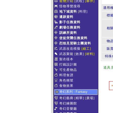
寵物介紹
[比較]
[夥伴]
怪物導覽搜尋
適用
地下城資料
[料理]
標
遺跡資料
影子任務資料
劇場任務資料
相
訓練所資料
使徒突襲任務資料
物
烈焰見習騎士團資料
武器改造模擬
[細工]
販賣
武器聚能
[效果]
[材料]
特殊
製衣樣本
打鐵設計圖
道具
可生產物品
料理食譜
角色稱號
食物效果
奇幻系列 - Fantasy
奇幻藝廊
[精華]
[廣場]
奇幻繪圖館
奇幻音樂廳