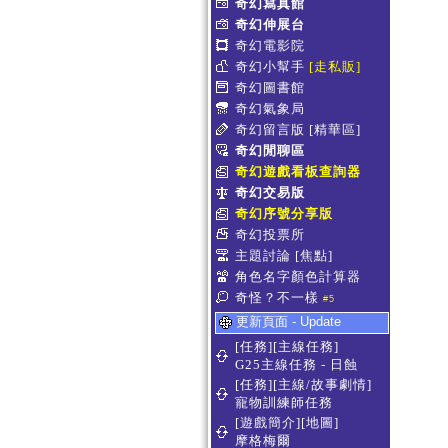
奇幻寫真館
奇幻伸展台
奇幻電影院
奇幻小幫手
[走私販]
奇幻圖書館
奇幻氣象局
奇幻留言版
[精華區]
奇幻閒聊區
奇幻遊戲看板查詢器
奇幻交易版
奇幻序號分享版
奇幻投票所
主題討論
[焦點]
角色名字顏色計算器
奇怪？不一樣
#5
更新頁面 - Update
[任務][主線任務]
G25主線任務 - 日蝕
[任務][主線/故事劇情]
寵物訓練師任務
[遊戲簡介][地圖]
摩格梅爾