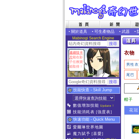
•
關於道具
•
可生產物品
•
武器
•
Mabinogi Search Engine
衣物
連續技卡
片
能在影
子任務寶
男性衣
箱取得！
尾巴
技能快查 - Skill Jump
帽子
數值增加技能
Update !
花冠
技能消耗表
[強度表]
快速功能 - Quick Menu
愛爾琳世界地圖
魔力賦予
[喜愛]