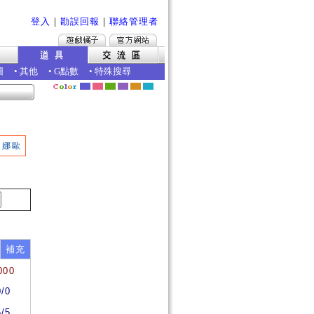
登入
｜
勘誤回報
｜
聯絡管理者
圖
•
其他
•
G點數
•
特殊搜尋
娜歐
補充
000
0/0
5/5