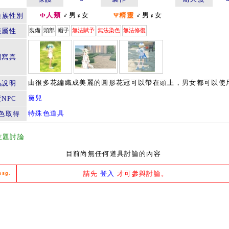
Φ人類
♂男♀女
Ψ精靈
♂男♀女
種族性別
籤屬性
裝備
頭部
帽子
無法賦予
無法染色
無法修復
關寫真
由很多花編織成美麗的圓形花冠可以帶在頭上，男女都可以使
品說明
黛兒
NPC
特殊色道具
色取得
主題討論
目前尚無任何道具討論的內容
請先
登入
才可參與討論。
msg.