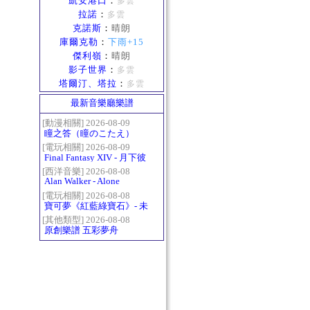
凱安港口
：
多雲
拉諾
：
多雲
克諾斯
：
晴朗
庫爾克勒
：
下雨+15
傑利嶺
：
晴朗
影子世界
：
多雲
塔爾汀、塔拉
：
多雲
最新音樂廳樂譜
[動漫相關] 2026-08-09
瞳之答（瞳のこたえ）
[電玩相關] 2026-08-09
Final Fantasy XIV - 月下彼
岸花 ～蛮神ツクヨミ討滅
[西洋音樂] 2026-08-08
Alan Walker - Alone
戦～
[電玩相關] 2026-08-08
寶可夢《紅藍綠寶石》- 未
白鎮BGM (Littleroot Town)
[其他類型] 2026-08-08
原創樂譜 五彩夢舟