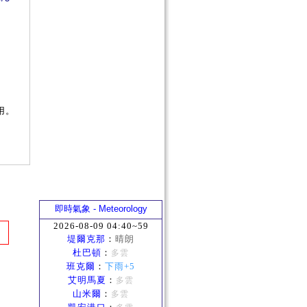
用。
即時氣象 - Meteorology
2026-08-09 04:40~59
堤爾克那
：
晴朗
杜巴頓
：
多雲
班克爾
：
下雨+5
艾明馬夏
：
多雲
山米爾
：
多雲