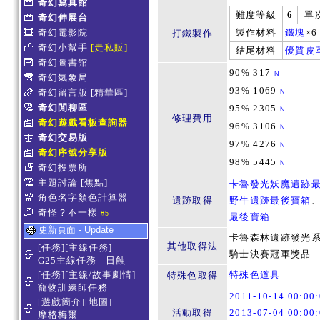
奇幻寫真館
難度等級
6
單
奇幻伸展台
奇幻電影院
製作材料
鐵塊
×
打鐵製作
奇幻小幫手
[走私販]
結尾材料
優質皮
奇幻圖書館
90% 317
N
奇幻氣象局
93% 1069
奇幻留言版
[精華區]
N
奇幻閒聊區
95% 2305
N
修理費用
奇幻遊戲看板查詢器
96% 3106
N
奇幻交易版
97% 4276
N
奇幻序號分享版
98% 5445
N
奇幻投票所
主題討論
[焦點]
卡魯發光妖魔遺跡
角色名字顏色計算器
遺跡取得
野牛遺跡最後寶箱
奇怪？不一樣
#5
最後寶箱
更新頁面 - Update
卡魯森林遺跡發光
其他取得法
[任務][主線任務]
騎士決賽冠軍獎品
G25主線任務 - 日蝕
[任務][主線/故事劇情]
特殊色道具
特殊色取得
寵物訓練師任務
2011-10-14 00:0
[遊戲簡介][地圖]
活動取得
2013-07-04 00:0
摩格梅爾