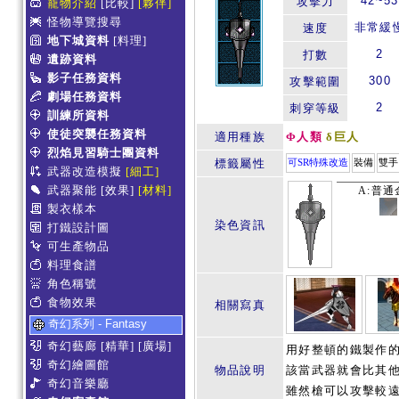
42~53
攻擊力
寵物介紹
[比較]
[夥伴]
怪物導覽搜尋
非常緩
速度
地下城資料
[料理]
2
打數
遺跡資料
影子任務資料
300
攻擊範圍
劇場任務資料
2
刺穿等級
訓練所資料
使徒突襲任務資料
適用種族
Φ人類
δ巨人
烈焰見習騎士團資料
標籤屬性
可SR特殊改造
裝備
雙手
武器改造模擬
[細工]
武器聚能
[效果]
[材料]
A:普通
製衣樣本
染色資訊
打鐵設計圖
可生產物品
料理食譜
角色稱號
食物效果
相關寫真
奇幻系列 - Fantasy
奇幻藝廊
[精華]
[廣場]
用好整頓的鐵製作的
奇幻繪圖館
物品說明
該當武器就會比其他
奇幻音樂廳
雖然槍可以攻擊較遠