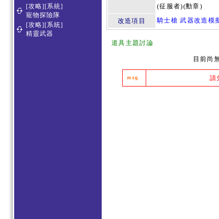
[攻略][系統]
(征服者)(勳章)
寵物探險隊
騎士槍 武器改造模
改造項目
[攻略][系統]
精靈武器
道具主題討論
目前尚
請
msg.