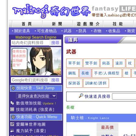
•
關於道具
•
可生產物品
•
武器
•
防具
•
衣物
•
收集品
•
雜貨
Mabinogi Search Engine
武器
使用生命
藥水的預
設熱鍵
單手劍
雙手劍
鈍器
遠距
杖
是"H"
鋼瓶
長槍
手把/人偶模型
槍
探測器
訓練杖/誘餌
技能快查 - Skill Jump
快速道具搜尋
數值增加技能
Update !
長槍
技能消耗表
[強度表]
快速功能 - Quick Menu
騎士槍
- Knight Lance
愛爾琳世界地圖
最高價
魔力賦予
[喜愛]