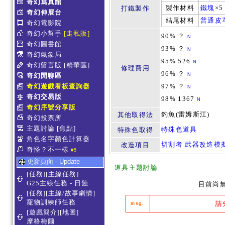
奇幻寫真館
製作材料
鐵塊
×
打鐵製作
奇幻伸展台
結尾材料
普通皮
奇幻電影院
奇幻小幫手
[走私販]
90% ？
N
奇幻圖書館
93% ？
N
奇幻氣象局
95% 526
N
奇幻留言版
[精華區]
修理費用
96% ？
奇幻閒聊區
N
奇幻遊戲看板查詢器
97% ？
N
奇幻交易版
98% 1367
N
奇幻序號分享版
釣魚(雷姆斯江)
其他取得法
奇幻投票所
主題討論
[焦點]
特殊色道具
特殊色取得
角色名字顏色計算器
切割者 武器改造模
改造項目
奇怪？不一樣
#5
更新頁面 - Update
道具主題討論
[任務][主線任務]
G25主線任務 - 日蝕
目前尚
[任務][主線/故事劇情]
寵物訓練師任務
請
msg.
[遊戲簡介][地圖]
摩格梅爾