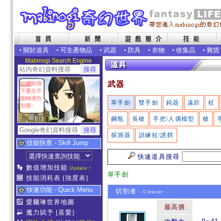
•
關於道具
•
可生產物品
•
武器
•
防具
•
衣物
•
收集品
•
雜貨
Mabinogi Search Engine
武器
結婚
狀態
下重生不
能轉換性
單手劍
雙手劍
鈍器
遠距
杖
別喔~
鋼瓶
長槍
手把/人偶模型
槍
探測器
訓練杖/誘餌
技能快查 - Skill Jump
快速道具搜尋
數值增加技能
Update !
單手劍
技能消耗表
[強度表]
快速功能 - Quick Menu
切割者
- Cleaver
愛爾琳世界地圖
最高價
魔力賦予
[喜愛]