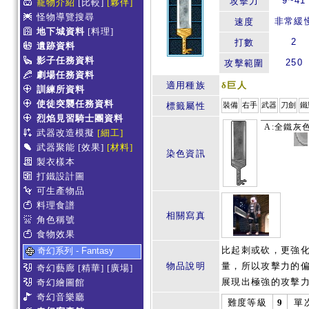
9~41
攻擊力
寵物介紹
[比較]
[夥伴]
怪物導覽搜尋
非常緩
速度
地下城資料
[料理]
2
打數
遺跡資料
影子任務資料
250
攻擊範圍
劇場任務資料
適用種族
δ巨人
訓練所資料
使徒突襲任務資料
標籤屬性
裝備
右手
武器
刀劍
鐵
烈焰見習騎士團資料
A:全鐵灰色
武器改造模擬
[細工]
武器聚能
[效果]
[材料]
染色資訊
製衣樣本
打鐵設計圖
可生產物品
料理食譜
相關寫真
角色稱號
食物效果
比起刺或砍，更強
奇幻系列 - Fantasy
物品說明
量，所以攻擊力的
奇幻藝廊
[精華]
[廣場]
展現出極強的攻擊
奇幻繪圖館
奇幻音樂廳
難度等級
9
單