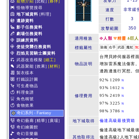
1~13
攻擊力
寵物介紹
[比較]
[夥伴]
怪物導覽搜尋
非常緩
速度
地下城資料
[料理]
3
打數
遺跡資料
影子任務資料
350
攻擊範圍
劇場任務資料
適用種族
Φ人類
Ψ精靈
δ巨人
訓練所資料
使徒突襲任務資料
標籤屬性
裝備
右手
武器
魔杖
無
烈焰見習騎士團資料
台灣貝婷伺服器裡
武器改造模擬
[細工]
物品說明
增加雷系魔法傷害。
武器聚能
[效果]
[材料]
邊跑邊進行冥想。
製衣樣本
打鐵設計圖
92% 1209
N
可生產物品
93% 1612
N
料理食譜
95% 2419
修理費用
N
角色稱號
97% 3225
N
食物效果
98% 3786
N
奇幻系列 - Fantasy
奇幻藝廊
[精華]
[廣場]
倫達高級最後寶箱
地下城取得
奇幻繪圖館
倫達高級地下城最
奇幻音樂廳
其他取得法
倫達高級2人地下城