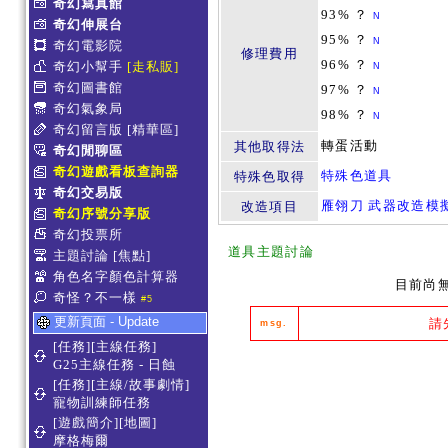
奇幻寫真館
93% ？
N
奇幻伸展台
95% ？
N
奇幻電影院
修理費用
96% ？
奇幻小幫手
[走私販]
N
奇幻圖書館
97% ？
N
奇幻氣象局
98% ？
N
奇幻留言版
[精華區]
轉蛋活動
其他取得法
奇幻閒聊區
奇幻遊戲看板查詢器
特殊色道具
特殊色取得
奇幻交易版
雁翎刀 武器改造模
改造項目
奇幻序號分享版
奇幻投票所
道具主題討論
主題討論
[焦點]
角色名字顏色計算器
目前尚
奇怪？不一樣
#5
更新頁面 - Update
請
msg.
[任務][主線任務]
G25主線任務 - 日蝕
[任務][主線/故事劇情]
寵物訓練師任務
[遊戲簡介][地圖]
摩格梅爾