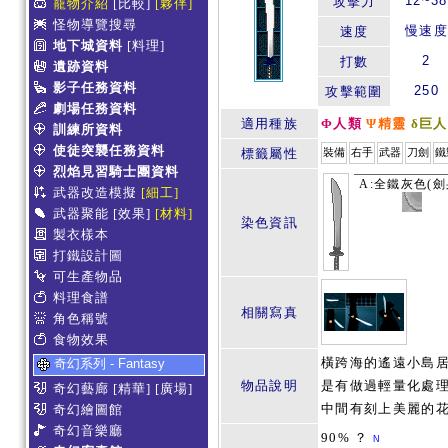
12~38
攻擊力
寵物介紹
[比較]
[夥伴]
怪物導覽搜尋
慢速度
速度
地下城資料
[料理]
2
打數
遺跡資料
影子任務資料
250
攻擊範圍
劇場任務資料
適用種族
Φ人類
Ψ精靈
δ巨人
訓練所資料
使徒突襲任務資料
標籤屬性
裝備
右手
武器
刀劍
鐵
烈焰見習騎士團資料
A:全鐵灰色(劍
武器改造模擬
[細工]
武器聚能
[效果]
[材料]
染色資訊
製衣樣本
打鐵設計圖
可生產物品
料理食譜
相關寫真
角色稱號
食物效果
橫跨海的遙遠小島
奇幻系列 - Fantasy
物品說明
是有做過輕量化處
奇幻藝廊
[精華]
[廣場]
中間有刻上美麗的
奇幻繪圖館
奇幻音樂廳
90% ？
N