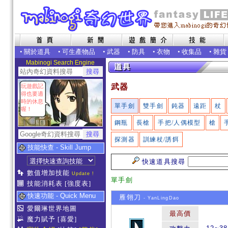
•
關於道具
•
可生產物品
•
武器
•
防具
•
衣物
•
收集品
•
雜貨
Mabinogi Search Engine
武器
玩遊戲記
得也要適
時的休息
單手劍
雙手劍
鈍器
遠距
杖
喔！
鋼瓶
長槍
手把/人偶模型
槍
探測器
訓練杖/誘餌
技能快查 - Skill Jump
快速道具搜尋
數值增加技能
Update !
單手劍
技能消耗表
[強度表]
快速功能 - Quick Menu
雁翎刀
- YanLingDao
愛爾琳世界地圖
最高價
魔力賦予
[喜愛]