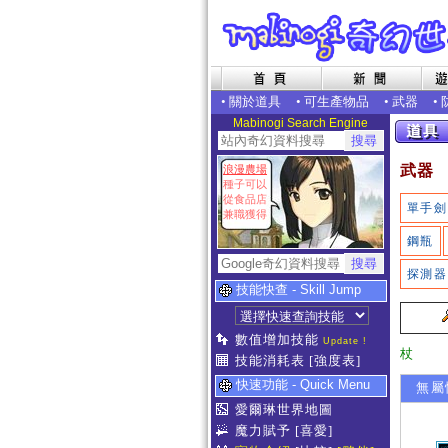
•
關於道具
•
可生產物品
•
武器
•
Mabinogi Search Engine
武器
浪漫農場
種子可以
從食品店
單手劍
兼職獲得
鋼瓶
探測器
技能快查 - Skill Jump
數值增加技能
Update !
杖
技能消耗表
[強度表]
快速功能 - Quick Menu
無屬
愛爾琳世界地圖
魔力賦予
[喜愛]