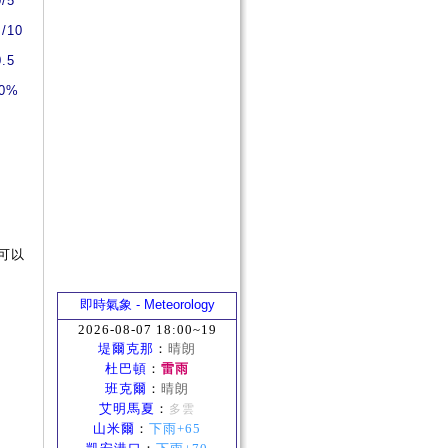
0/5
0/10
0.5
0%
可以
即時氣象 - Meteorology
2026-08-07 18:00~19
堤爾克那
：
晴朗
杜巴頓
：
雷雨
班克爾
：
晴朗
艾明馬夏
：
多雲
山米爾
：
下雨+65