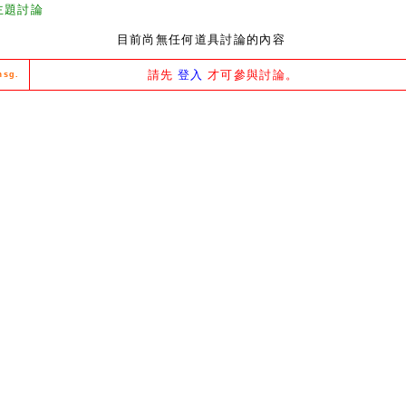
主題討論
目前尚無任何道具討論的內容
請先
登入
才可參與討論。
msg.