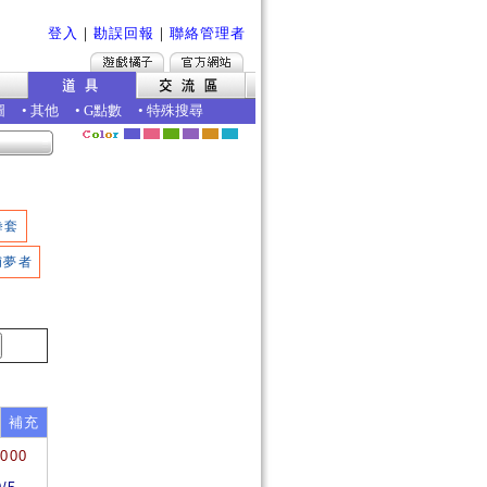
登入
｜
勘誤回報
｜
聯絡管理者
圖
•
其他
•
G點數
•
特殊搜尋
拳套
捕夢者
補充
8000