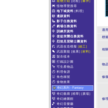
寵物介紹
[比較]
[夥伴]
怪物導覽搜尋
地下城資料
[料理]
遺跡資料
影子任務資料
劇場任務資料
適
訓練所資料
使徒突襲任務資料
標
烈焰見習騎士團資料
武器改造模擬
[細工]
相
武器聚能
[效果]
[材料]
製衣樣本
打鐵設計圖
物
可生產物品
料理食譜
角色稱號
修復
食物效果
奇幻系列 - Fantasy
奇幻藝廊
[精華]
[廣場]
奇幻繪圖館
修
奇幻音樂廳