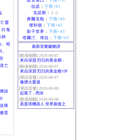
凱安港口
：
下雨+70
拉諾
：
下雨+65
克諾斯
：
拉
多雲
庫爾克勒
：
下雨+80
手亡靈
傑利嶺
：
下雨+45
、
白鬼
影子世界
：
下雨+45
術師
塔爾汀、塔拉
：
下雨+65
)
、
暗
最新音樂廳樂譜
兵
、
[動漫相關] 2026-08-07
弱
來自深淵 烈日的黃金鄉 -
漠亡
Gravity
[動漫相關] 2026-08-07
來自深淵 烈日的黃金鄉 OP
- かたち(Katachi)
[華語音樂] 2026-08-07
像煙火愛過
[華語音樂] 2026-08-06
古老傳說
起風了 - 周深
II
[動漫相關] 2026-08-06
真蓋塔機器人 世界最後之
物輸送隊
日OP2 HEATS
樂，優質