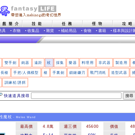
防具
•
衣物
•
收集品
•
雜貨
•
補給用品
•
食物
•
書籍
•
樣本與設計
雙手劍
鈍器
遠距
杖
採集
樂器
料理用
非武器
製造用
長槍
手把/人偶模型
槍
手裏劍
鎖鏈鐮刃
戰鬥消耗
造型武器
訓練杖/誘餌
快速道具搜尋
性魔杖
- Melee Wand
最高價
4.8萬
週三價
45600
價值
4