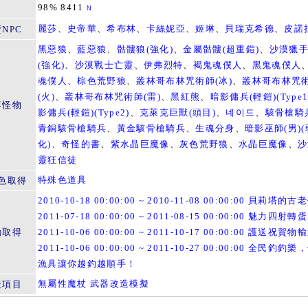
98% 8411
N
麗莎
、
史帝華
、
希布林
、
卡絲妮亞
、
姬琳
、
貝瑞克希德
、
皮諾
NPC
黑惡狼
、
藍惡狼
、
骷髏狼(強化)
、
金屬骷髏(超重鎧)
、
沙漠獵
(強化)
、
沙漠戰士亡靈
、
伊弗烈特
、
褐鬼魂僕人
、
黑鬼魂僕人
魂僕人
、
棕色荒野狼
、
叢林哥布林咒術師(冰)
、
叢林哥布林咒
(火)
、
叢林哥布林咒術師(雷)
、
黑紅熊
、
暗影傭兵(輕鎧)(Type1
落怪物
影傭兵(輕鎧)(Type2)
、
克萊克巨獸(頭目)
、
네이드
、
駭骨槍騎
青銅駭骨槍騎兵
、
黃金駭骨槍騎兵
、
生魂分身
、
暗影巫師(男)(
化)
、
奇怪的書
、
紫水晶巨魔像
、
灰色荒野狼
、
水晶巨魔像
、
沙
靈狂信徒
特殊色道具
色取得
2010-10-18 00:00:00 ~ 2010-11-08 00:00:00 貝莉塔的
2011-07-18 00:00:00 ~ 2011-08-15 00:00:00 魅力四射轉蛋
動取得
2011-10-06 00:00:00 ~ 2011-10-17 00:00:00 護送祝賀
2011-10-06 00:00:00 ~ 2011-10-27 00:00:00 全民釣釣
漁具讓你越釣越順手！
無屬性魔杖 武器改造模擬
造項目