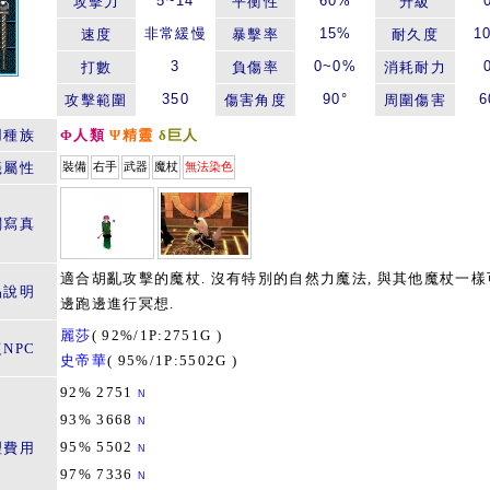
5~14
60%
攻擊力
平衡性
升級
非常緩慢
15%
1
速度
暴擊率
耐久度
3
0~0%
打數
負傷率
消耗耐力
350
90°
6
攻擊範圍
傷害角度
周圍傷害
用種族
Φ人類
Ψ精靈
δ巨人
籤屬性
裝備
右手
武器
魔杖
無法染色
關寫真
適合胡亂攻擊的魔杖. 沒有特別的自然力魔法, 與其他魔杖一樣
品說明
邊跑邊進行冥想.
麗莎
(
92%/1P:2751G
)
NPC
史帝華
(
95%/1P:5502G
)
92% 2751
N
93% 3668
N
95% 5502
理費用
N
97% 7336
N