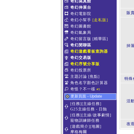
奇幻寫真館
奇幻伸展台
販賣
奇幻電影院
奇幻小幫手
[走私販]
奇幻圖書館
奇幻氣象局
奇幻留言版
[精華區]
奇幻閒聊區
掉
奇幻遊戲看板查詢器
奇幻交易版
奇幻序號分享版
奇幻投票所
主題討論
[焦點]
特殊
角色名字顏色計算器
奇怪？不一樣
#5
更新頁面 - Update
活
[任務][主線任務]
G25主線任務 - 日蝕
[任務][主線/故事劇情]
寵物訓練師任務
改
[遊戲簡介][地圖]
摩格梅爾