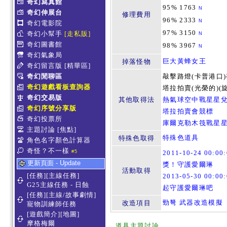
奇幻寫真館
95% 1763
N
奇幻伸展台
修理費用
96% 2333
N
奇幻電影院
97% 3150
奇幻小幫手
[走私販]
N
奇幻圖書館
98% 3967
N
奇幻氣象局
巨大黃蜂女王
掉落怪物
奇幻留言版
[精華區]
奇幻閒聊區
敲擊路燈(卡普港口
奇幻遊戲看板查詢器
塔拉拍賣(光榮的)(
奇幻交易版
其他取得法
熱氣球空中戰星星
奇幻序號分享版
塔拉拍賣會競標
奇幻投票所
庫爾克勒木筏戰星
主題討論
[焦點]
特殊色道具
特殊色取得
角色名字顏色計算器
奇怪？不一樣
#5
2011-10-24 00:0
更新頁面 - Update
獎！守護愛爾琳
活動取得
[任務][主線任務]
2013-05-30 00:00
G25主線任務 - 日蝕
起守護愛爾琳吧
[任務][主線/故事劇情]
勁弩 武器改造模擬
改造項目
寵物訓練師任務
[遊戲簡介][地圖]
摩格梅爾
道具主題討論