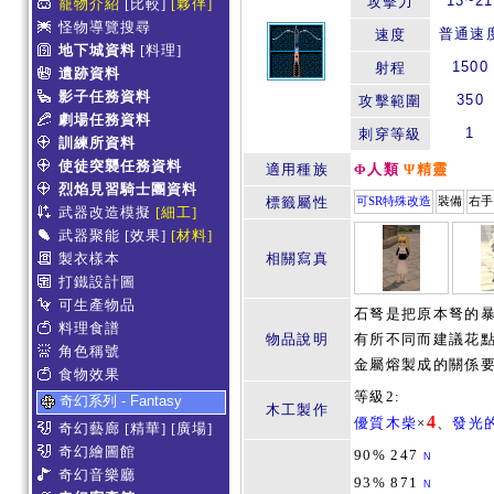
13~21
攻擊力
寵物介紹
[比較]
[夥伴]
怪物導覽搜尋
普通速
速度
地下城資料
[料理]
1500
射程
遺跡資料
影子任務資料
350
攻擊範圍
劇場任務資料
1
刺穿等級
訓練所資料
使徒突襲任務資料
適用種族
Φ人類
Ψ精靈
烈焰見習騎士團資料
標籤屬性
可SR特殊改造
裝備
右手
武器改造模擬
[細工]
武器聚能
[效果]
[材料]
製衣樣本
相關寫真
打鐵設計圖
可生產物品
石弩是把原本弩的
料理食譜
物品說明
有所不同而建議花
角色稱號
金屬熔製成的關係
食物效果
等級2:
奇幻系列 - Fantasy
木工製作
4
優質木柴
×
、
發光
奇幻藝廊
[精華]
[廣場]
奇幻繪圖館
90% 247
N
奇幻音樂廳
93% 871
N