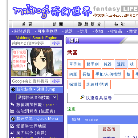
•
關於道具
•
可生產物品
•
武器
•
防具
•
衣物
•
收集品
•
雜貨
Mabinogi Search Engine
武器
地下城最
後寶箱的
獎勵都是
單手劍
雙手劍
鈍器
遠距
杖
隨機的！
鋼瓶
長槍
手把/人偶模型
槍
探測器
訓練杖/誘餌
技能快查 - Skill Jump
快速道具搜尋
數值增加技能
Update !
遠距
技能消耗表
[強度表]
快速功能 - Quick Menu
勁弩
- Arbalest
愛爾琳世界地圖
最高價
魔力賦予
[喜愛]