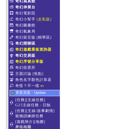
奇幻寫真館
奇幻伸展台
奇幻電影院
奇幻小幫手
[走私販]
奇幻圖書館
奇幻氣象局
奇幻留言版
[精華區]
奇幻閒聊區
奇幻遊戲看板查詢器
奇幻交易版
奇幻序號分享版
奇幻投票所
主題討論
[焦點]
角色名字顏色計算器
奇怪？不一樣
#5
更新頁面 - Update
[任務][主線任務]
G25主線任務 - 日蝕
[任務][主線/故事劇情]
寵物訓練師任務
[遊戲簡介][地圖]
摩格梅爾