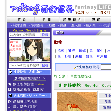
•
關於怪物
•
導覽搜尋
•
動物
•
昆蟲
•
亞人種
•
巨人類
•
不死系
Mabinogi Search Engine
動物
騎士競技
大會
在塔
拉定期舉
｜
浣熊
｜
狐狸
｜
蝙蝠
｜
鼠
｜
犀牛
｜
水
行！
｜
狼
｜
野狼
｜
惡狼
｜
豺狼
｜
草原狼
｜
快速怪物搜尋
技能快查 - Skill Jump
蛇 分類下 單隻怪物檢視
數值增加技能
Update !
紅角眼鏡蛇
- Red Horn Cobr
技能消耗表
[強度表]
快速功能 - Quick Menu
生
愛爾琳世界地圖
攻
魔力賦予
[喜愛]
攻擊