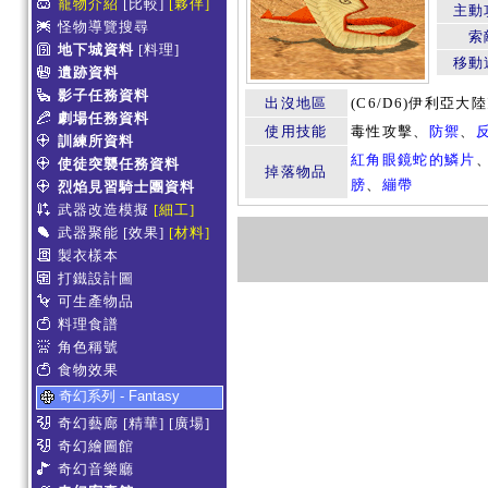
寵物介紹
[比較]
[夥伴]
主動
怪物導覽搜尋
索
地下城資料
[料理]
移動
遺跡資料
影子任務資料
出沒地區
(C6/D6)伊利亞
劇場任務資料
使用技能
毒性攻擊、
防禦
、
訓練所資料
紅角眼鏡蛇的鱗片
使徒突襲任務資料
掉落物品
膀
、
繃帶
烈焰見習騎士團資料
武器改造模擬
[細工]
武器聚能
[效果]
[材料]
製衣樣本
打鐵設計圖
可生產物品
料理食譜
角色稱號
食物效果
奇幻系列 - Fantasy
奇幻藝廊
[精華]
[廣場]
奇幻繪圖館
奇幻音樂廳