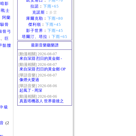
凱安港口
：
下雨+70
、
暗影
拉諾
：
下雨+65
影戰士
克諾斯
：
多雲
、
阿蘭
庫爾克勒
：
下雨+80
、
駭骨
傑利嶺
：
下雨+45
影子世界
：
下雨+45
駭骨弓
塔爾汀、塔拉
：
下雨+65
)
、
巨
最新音樂廳樂譜
甲骷髏
[動漫相關] 2026-08-07
來自深淵 烈日的黃金鄉 -
Gravity
[動漫相關] 2026-08-07
來自深淵 烈日的黃金鄉 OP
- かたち(Katachi)
[華語音樂] 2026-08-07
像煙火愛過
[華語音樂] 2026-08-06
起風了 - 周深
[動漫相關] 2026-08-06
真蓋塔機器人 世界最後之
日OP2 HEATS
中級
聲音
(2