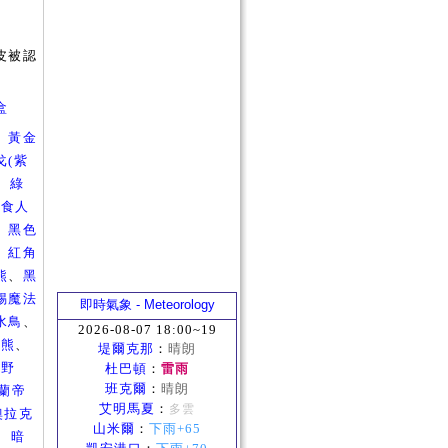
皮被認
盒
、
黃金
戈(紫
、
綠
、
食人
、
黑色
、
紅角
熊
、
黑
蜴魔法
即時氣象 - Meteorology
水鳥
、
2026-08-07 18:00~19
原熊
、
堤爾克那
：
晴朗
角野
杜巴頓
：
雷雨
班克爾
：
晴朗
格蘭帝
艾明馬夏
：
多雲
奧拉克
山米爾
：
下雨+65
、
暗