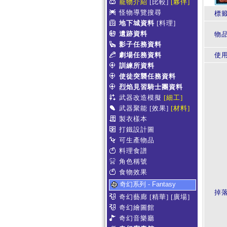
寵物介紹
[比較]
[夥伴]
怪物導覽搜尋
標
地下城資料
[料理]
遺跡資料
物
影子任務資料
劇場任務資料
使
訓練所資料
使徒突襲任務資料
烈焰見習騎士團資料
武器改造模擬
[細工]
武器聚能
[效果]
[材料]
製衣樣本
打鐵設計圖
可生產物品
料理食譜
角色稱號
食物效果
奇幻系列 - Fantasy
掉
奇幻藝廊
[精華]
[廣場]
奇幻繪圖館
奇幻音樂廳