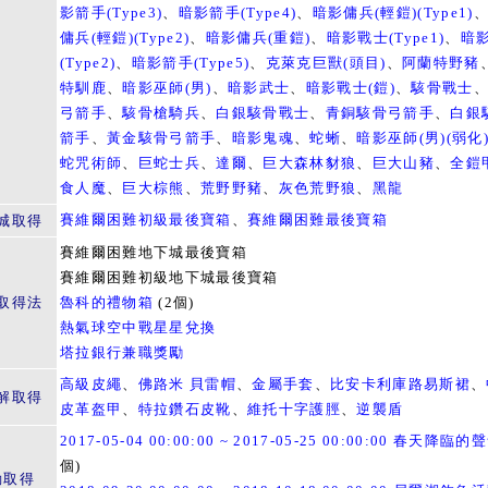
影箭手(Type3)
、
暗影箭手(Type4)
、
暗影傭兵(輕鎧)(Type1)
傭兵(輕鎧)(Type2)
、
暗影傭兵(重鎧)
、
暗影戰士(Type1)
、
暗
(Type2)
、
暗影箭手(Type5)
、
克萊克巨獸(頭目)
、
阿蘭特野豬
特馴鹿
、
暗影巫師(男)
、
暗影武士
、
暗影戰士(鎧)
、
駭骨戰士
弓箭手
、
駭骨槍騎兵
、
白銀駭骨戰士
、
青銅駭骨弓箭手
、
白銀
箭手
、
黃金駭骨弓箭手
、
暗影鬼魂
、
蛇蜥
、
暗影巫師(男)(弱化
蛇咒術師
、
巨蛇士兵
、
達爾
、
巨大森林豺狼
、
巨大山豬
、
全鎧
食人魔
、
巨大棕熊
、
荒野野豬
、
灰色荒野狼
、
黑龍
賽維爾困難初級最後寶箱
、
賽維爾困難最後寶箱
城取得
賽維爾困難地下城最後寶箱
賽維爾困難初級地下城最後寶箱
取得法
魯科的禮物箱
(2個)
熱氣球空中戰星星兌換
塔拉銀行兼職獎勵
高級皮繩
、
佛路米 貝雷帽
、
金屬手套
、
比安卡利庫路易斯裙
、
解取得
皮革盔甲
、
特拉鑽石皮靴
、
維托十字護脛
、
逆襲盾
2017-05-04 00:00:00 ~ 2017-05-25 00:00:00 春天降臨的
個)
動取得