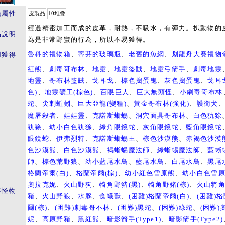
籤屬性
皮製品
10堆疊
經過精密加工而成的皮革，耐熱，不吸水，有彈力。扒動物的
品說明
為是非常野蠻的行為，所以不易獲得。
魯科的禮物箱
、
蒂芬的玻璃瓶
、
老舊的魚網
、
划龍舟大賽禮物
用獲得
紅熊
、
劇毒哥布林
、
地靈
、
地靈盜賊
、
地靈弓箭手
、
劇毒地靈
地靈
、
哥布林盜賊
、
戈耳戈
、
棕色搗蛋鬼
、
灰色搗蛋鬼
、
戈耳
色)
、
地靈礦工(棕色)
、
百眼巨人
、
巨大無頭怪
、
小劇毒哥布林
蛇
、
尖刺蚯蚓
、
巨大亞龍(變種)
、
黃金哥布林(強化)
、
護衛犬
魔屠殺者
、
娃娃靈
、
克諾斯蜥蜴
、
洞穴面具哥布林
、
白色犰狳
犰狳
、
幼小白色犰狳
、
綠角眼鏡蛇
、
灰角眼鏡蛇
、
藍角眼鏡蛇
眼鏡蛇
、
伊弗烈特
、
克諾斯蜥蜴王
、
棕色沙漠熊
、
赤褐色沙漠
色沙漠熊
、
白色沙漠熊
、
褐蜥蜴魔法師
、
綠蜥蜴魔法師
、
藍蜥
師
、
棕色荒野狼
、
幼小藍尾水鳥
、
藍尾水鳥
、
白尾水鳥
、
黑尾
格蘭帝爾(白)
、
格蘭帝爾(棕)
、
幼小紅色雪原熊
、
幼小白色雪
奧拉克妮
、
火山野狗
、
犄角野豬(黑)
、
犄角野豬(棕)
、
火山犄
落怪物
豬
、
火山野狼
、
水豚
、
食蟻獸
、
(困難)格蘭帝爾(白)
、
(困難)
爾(棕)
、
(困難)劇毒哥不林
、
(困難)黑蛇
、
(困難)綠蛇
、
(困難)
妮
、
高原野豬
、
黑紅熊
、
暗影箭手(Type1)
、
暗影箭手(Type2)