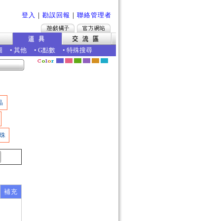
登入
｜
勘誤回報
｜
聯絡管理者
圖
•
其他
•
G點數
•
特殊搜尋
晶
珠
補充