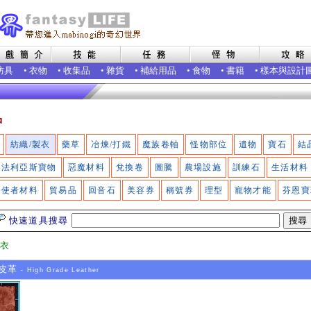
防具
•
衣物
•
收集品
•
雜貨
•
補給用品
•
食物
•
書籍
•
樣本與設計
品
紡織/製衣
藥草
冶煉/打鐵
魔族卷軸
怪物部位
遺物
寶石
結
法利亞斯寶物
惡魔材料
兌換卷
圖騰
農場設施
訓練石
生活材料
使者材料
貿易品
回音石
美容券
稱號券
理型
寵物才能
芬恩寶
快速道具搜尋
製衣
皮革
- High Grade Leather