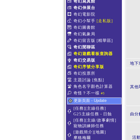
奇幻寫真館
奇幻伸展台
奇幻電影院
奇幻小幫手
[走私販]
奇幻圖書館
奇幻氣象局
奇幻留言版
[精華區]
奇幻閒聊區
奇幻遊戲看板查詢器
奇幻交易版
地下
奇幻序號分享版
奇幻投票所
主題討論
[焦點]
角色名字顏色計算器
其他
奇怪？不一樣
#5
更新頁面 - Update
[任務][主線任務]
G25主線任務 - 日蝕
由分
[任務][主線/故事劇情]
寵物訓練師任務
[遊戲簡介][地圖]
活
摩格梅爾