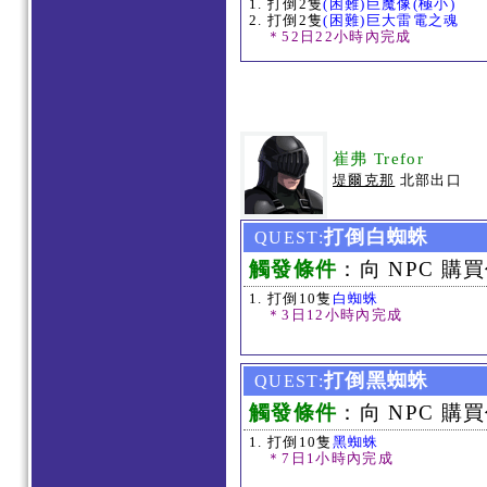
打倒2隻
(困難)巨魔像(極小)
打倒2隻
(困難)巨大雷電之魂
＊52日22小時內完成
崔弗 Trefor
堤爾克那
北部出口
打倒白蜘蛛
QUEST:
觸發條件
：向 NPC 購買
打倒10隻
白蜘蛛
＊3日12小時內完成
打倒黑蜘蛛
QUEST:
觸發條件
：向 NPC 購買
打倒10隻
黑蜘蛛
＊7日1小時內完成