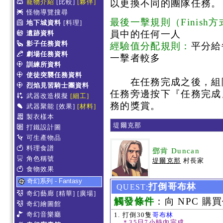
寵物介紹
[比較]
[夥伴]
以更換不同的團隊任務。
怪物導覽搜尋
最後一擊規則（Finish
地下城資料
[料理]
員中的任何一人
遺跡資料
影子任務資料
經驗值分配規則：
平分給
劇場任務資料
一擊者較多
訓練所資料
使徒突襲任務資料
在任務完成之後，組隊
烈焰見習騎士團資料
任務旁邊按下『任務完成
武器改造模擬
[細工]
務的獎賞。
武器聚能
[效果]
[材料]
製衣樣本
堤爾克那
打鐵設計圖
可生產物品
料理食譜
鄧肯 Duncan
角色稱號
堤爾克那
村長家
食物效果
奇幻系列 - Fantasy
打倒哥布林
QUEST:
奇幻藝廊
[精華]
[廣場]
觸發條件
：向 NPC 購買
奇幻繪圖館
奇幻音樂廳
打倒30隻
哥布林
＊35日7小時內完成