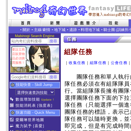
•
關於
•
主線/劇情
•
地下城
•
遺跡
•
料理地下城
• 騎士團 (
訓練所
/
Mabinogi Search Engine
要設立商
組隊任務
店販賣物
品必須購
｜
收集任務
｜
組隊任務
｜
公會任務
買服務！
團隊任務和單人執行的
隊任務必須在有組隊隊員
技能快查 - Skill Jump
行。當組隊隊長擁有團隊
選擇團隊任務下面的下拉
數值增加技能
Update !
隊任務（只能選擇一個進
技能消耗表
[強度表]
團隊任務的標語，表示已
快速功能 - Quick Menu
隊任務可以隨時更換，並
愛爾琳世界地圖
即完成，但是有完成時間
魔力賦予
[喜愛]