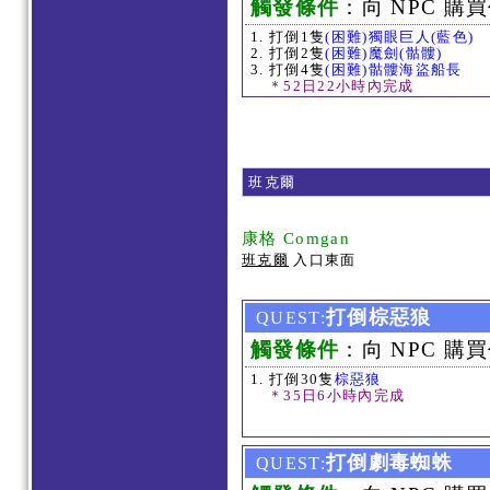
觸發條件
：向 NPC 購買
打倒1隻
(困難)獨眼巨人(藍色)
打倒2隻
(困難)魔劍(骷髏)
打倒4隻
(困難)骷髏海盜船長
＊52日22小時內完成
班克爾
康格 Comgan
班克爾
入口東面
打倒棕惡狼
QUEST:
觸發條件
：向 NPC 購買
打倒30隻
棕惡狼
＊35日6小時內完成
打倒劇毒蜘蛛
QUEST: