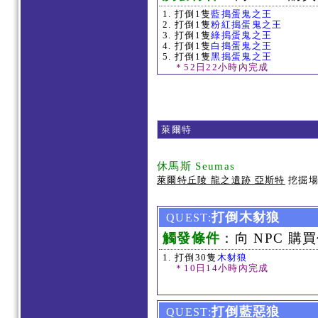
打倒1隻
藍搗蛋鬼之王
打倒1隻
粉紅搗蛋鬼之王
打倒1隻
綠搗蛋鬼之王
打倒1隻
白搗蛋鬼之王
打倒1隻
黑搗蛋鬼之王
＊52日22小時內完成
萊爾特
休馬斯 Seumas
萊爾特丘陵 龍之遺跡 亞斯特
挖掘
打倒木豺狼
QUEST:
觸發條件
：向 NPC 購買
打倒30隻
木豺狼
＊10日14小時內完成
打倒藍惡狼
QUEST: