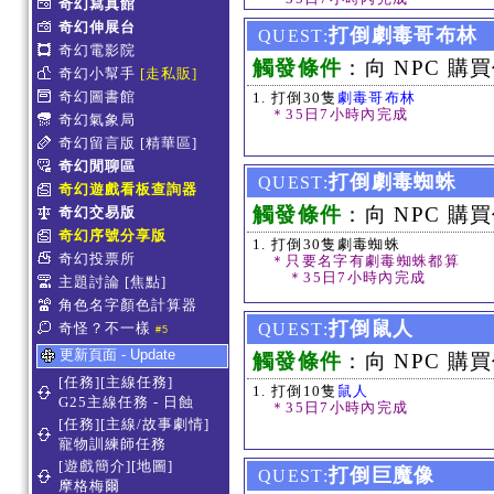
奇幻寫真館
奇幻伸展台
打倒劇毒哥布林
QUEST:
奇幻電影院
觸發條件
：向 NPC 購買
奇幻小幫手
[走私販]
奇幻圖書館
打倒30隻
劇毒哥布林
＊35日7小時內完成
奇幻氣象局
奇幻留言版
[精華區]
奇幻閒聊區
打倒劇毒蜘蛛
QUEST:
奇幻遊戲看板查詢器
觸發條件
：向 NPC 購買
奇幻交易版
奇幻序號分享版
打倒30隻劇毒蜘蛛
奇幻投票所
＊只要名字有劇毒蜘蛛都算
＊35日7小時內完成
主題討論
[焦點]
角色名字顏色計算器
打倒鼠人
奇怪？不一樣
QUEST:
#5
更新頁面 - Update
觸發條件
：向 NPC 購買
[任務][主線任務]
打倒10隻
鼠人
G25主線任務 - 日蝕
＊35日7小時內完成
[任務][主線/故事劇情]
寵物訓練師任務
[遊戲簡介][地圖]
打倒巨魔像
QUEST:
摩格梅爾