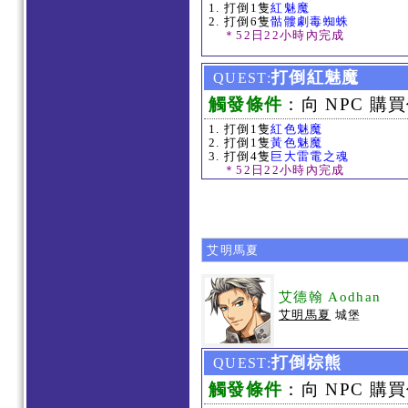
打倒1隻
紅魅魔
打倒6隻
骷髏劇毒蜘蛛
＊52日22小時內完成
打倒紅魅魔
QUEST:
觸發條件
：向 NPC 購買
打倒1隻
紅色魅魔
打倒1隻
黃色魅魔
打倒4隻
巨大雷電之魂
＊52日22小時內完成
艾明馬夏
艾德翰 Aodhan
艾明馬夏
城堡
打倒棕熊
QUEST:
觸發條件
：向 NPC 購買