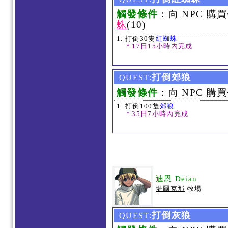
觸發條件
：向 NPC 購
蛛
(10)
打倒30隻
紅蜘蛛
＊17日15小時內完成
打倒郊狼
QUEST:
觸發條件
：向 NPC 購買
打倒100隻
郊狼
＊35日7小時內完成
迪恩 Deian
堤爾克那
牧場
打倒灰狼
QUEST: