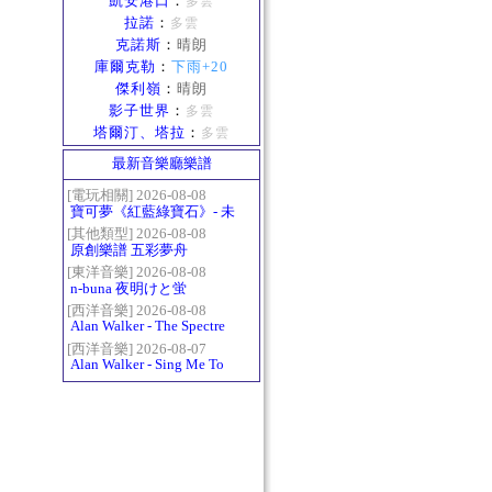
凱安港口
：
多雲
拉諾
：
多雲
克諾斯
：
晴朗
庫爾克勒
：
下雨+20
傑利嶺
：
晴朗
影子世界
：
多雲
塔爾汀、塔拉
：
多雲
最新音樂廳樂譜
[電玩相關] 2026-08-08
寶可夢《紅藍綠寶石》- 未
白鎮BGM (Littleroot Town)
[其他類型] 2026-08-08
原創樂譜 五彩夢舟
[東洋音樂] 2026-08-08
n-buna 夜明けと蛍
[西洋音樂] 2026-08-08
Alan Walker - The Spectre
[西洋音樂] 2026-08-07
Alan Walker - Sing Me To
Sleep