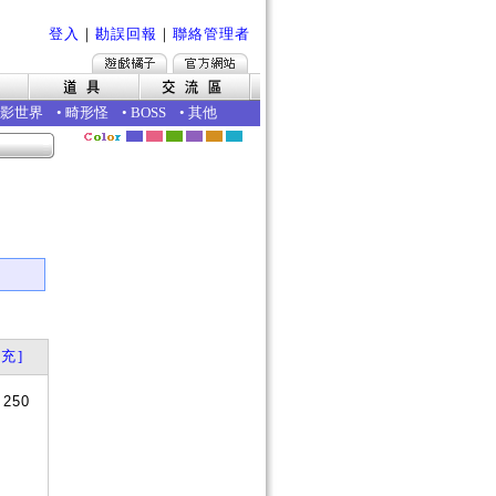
登入
｜
勘誤回報
｜
聯絡管理者
影世界
•
畸形怪
•
BOSS
•
其他
充]
+250
？
是