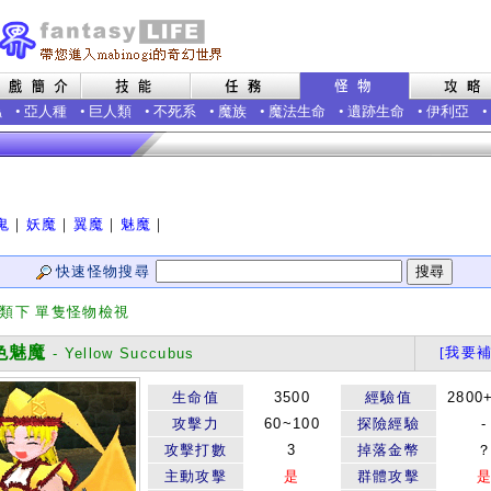
蟲
•
亞人種
•
巨人類
•
不死系
•
魔族
•
魔法生命
•
遺跡生命
•
伊利亞
•
鬼
｜
妖魔
｜
翼魔
｜
魅魔
｜
快速怪物搜尋
分類下 單隻怪物檢視
魅魔
[我要補
- Yellow Succubus
生命值
3500
經驗值
2800
攻擊力
60~100
探險經驗
-
攻擊打數
3
掉落金幣
主動攻擊
是
群體攻擊