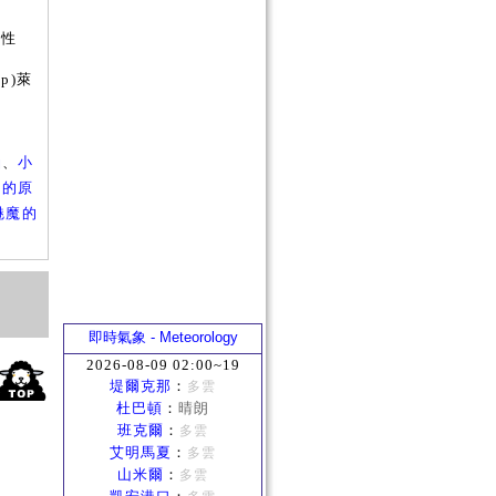
短
屬性
p)萊
軸
、
小
法的原
魅魔的
即時氣象 - Meteorology
2026-08-09 02:00~19
堤爾克那
：
多雲
杜巴頓
：
晴朗
班克爾
：
多雲
艾明馬夏
：
多雲
山米爾
：
多雲