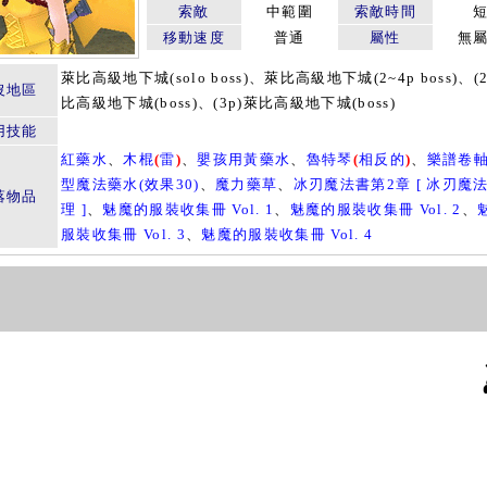
索敵
中範圍
索敵時間
移動速度
普通
屬性
無
萊比高級地下城(solo boss)、萊比高級地下城(2~4p boss)、(2
沒地區
比高級地下城(boss)、(3p)萊比高級地下城(boss)
用技能
紅藥水
、
木棍
(
雷
)
、
嬰孩用黃藥水
、
魯特琴
(
相反的
)
、
樂譜卷
型魔法藥水(效果30)
、
魔力藥草
、
冰刃魔法書第2章 [ 冰刃魔
落物品
理 ]
、
魅魔的服裝收集冊 Vol. 1
、
魅魔的服裝收集冊 Vol. 2
、
服裝收集冊 Vol. 3
、
魅魔的服裝收集冊 Vol. 4