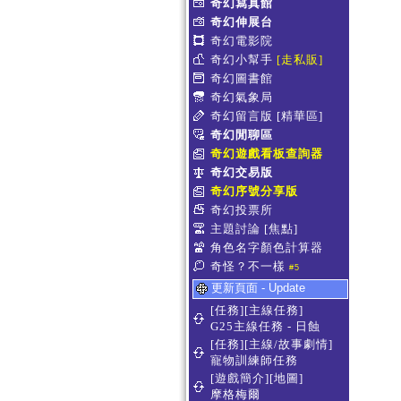
奇幻寫真館
奇幻伸展台
奇幻電影院
奇幻小幫手
[走私販]
奇幻圖書館
奇幻氣象局
奇幻留言版
[精華區]
奇幻閒聊區
奇幻遊戲看板查詢器
奇幻交易版
奇幻序號分享版
奇幻投票所
主題討論
[焦點]
角色名字顏色計算器
奇怪？不一樣
#5
更新頁面 - Update
[任務][主線任務]
G25主線任務 - 日蝕
[任務][主線/故事劇情]
寵物訓練師任務
[遊戲簡介][地圖]
摩格梅爾