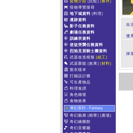
寵物介紹
[比較]
[夥伴]
怪物導覽搜尋
地下城資料
[料理]
遺跡資料
出
影子任務資料
劇場任務資料
使
訓練所資料
使徒突襲任務資料
烈焰見習騎士團資料
掉
武器改造模擬
[細工]
武器聚能
[效果]
[材料]
製衣樣本
打鐵設計圖
可生產物品
料理食譜
角色稱號
食物效果
奇幻系列 - Fantasy
奇幻藝廊
[精華]
[廣場]
奇幻繪圖館
奇幻音樂廳