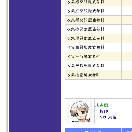
收集棕灰熊魔族卷軸
收集紅灰熊魔族卷軸
收集黑灰熊魔族卷軸
收集棕惡狼魔族卷軸
收集黑惡狼魔族卷軸
收集白惡狼魔族卷軸
收集浣熊魔族卷軸
收集灰狐狸魔族卷軸
收集地靈魔族卷軸
班克爾
牧師
NPC康格