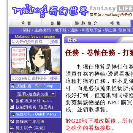
•
關於
•
主線/劇情
•
地下城
•
遺跡
•
料理地下城
• 騎士團 (
訓練所
/
Mabinogi Search Engine
奇幻世界
任務 - 卷軸任務 - 
網站資料
僅供參考
喔~~~^^
打獵任務算是捲軸任務
購買任務的捲軸/
透過看板
這種打獵的任務，並不是
技能快查 - Skill Jump
可，而是必須蒐集怪物所
很好打到，但蒐集到同樣
數值增加技能
要蒐集該物品的
NPC
購買
Update !
技能消耗表
[強度表]
成』並領取獎賞。
快速功能 - Quick Menu
於G20地下城改版後，所
愛爾琳世界地圖
之碑旁的看板接取。
魔力賦予
[喜愛]