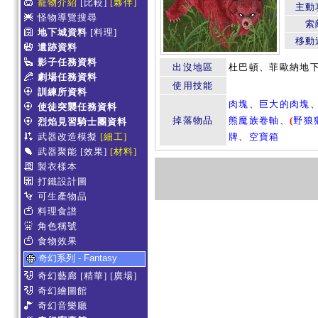
寵物介紹
[比較]
[夥伴]
主動
怪物導覽搜尋
索
地下城資料
[料理]
移動
遺跡資料
影子任務資料
出沒地區
杜巴頓、菲歐納地
劇場任務資料
使用技能
訓練所資料
肉塊
、
巨大的肉塊
使徒突襲任務資料
掉落物品
熊魔族卷軸
、
(
野狼
烈焰見習騎士團資料
武器改造模擬
[細工]
牌
、
空寶箱
武器聚能
[效果]
[材料]
製衣樣本
打鐵設計圖
可生產物品
料理食譜
角色稱號
食物效果
奇幻系列 - Fantasy
奇幻藝廊
[精華]
[廣場]
奇幻繪圖館
奇幻音樂廳