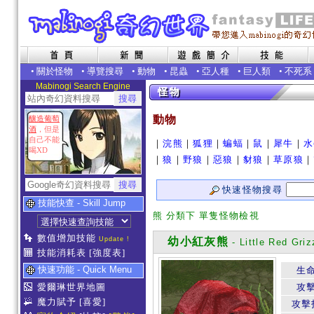
•
關於怪物
•
導覽搜尋
•
動物
•
昆蟲
•
亞人種
•
巨人類
•
不死系
Mabinogi Search Engine
動物
釀造葡萄
酒
，但是
自己不能
｜
浣熊
｜
狐狸
｜
蝙蝠
｜
鼠
｜
犀牛
｜
水
喝XD
｜
狼
｜
野狼
｜
惡狼
｜
豺狼
｜
草原狼
｜
快速怪物搜尋
技能快查 - Skill Jump
熊 分類下 單隻怪物檢視
數值增加技能
Update !
幼小紅灰熊
- Little Red Griz
技能消耗表
[強度表]
快速功能 - Quick Menu
生
愛爾琳世界地圖
攻
魔力賦予
[喜愛]
攻擊