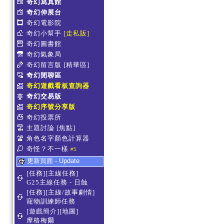
奇幻寫真館
奇幻伸展台
奇幻電影院
奇幻小幫手
[走私販]
奇幻圖書館
奇幻氣象局
奇幻留言版
[精華區]
奇幻閒聊區
奇幻遊戲看板查詢器
奇幻交易版
奇幻序號分享版
奇幻投票所
主題討論
[焦點]
角色名字顏色計算器
奇怪？不一樣
#5
更新頁面 - Update
[任務][主線任務]
G25主線任務 - 日蝕
[任務][主線/故事劇情]
寵物訓練師任務
[遊戲簡介][地圖]
摩格梅爾