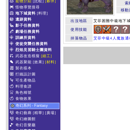
寵物介紹
[比較]
[夥伴]
索
怪物導覽搜尋
移動
地下城資料
[料理]
遺跡資料
出沒地區
艾菲困難中級地下城(b
影子任務資料
使用技能
劇場任務資料
訓練所資料
掉落物品
艾菲中級4人魔族通
使徒突襲任務資料
烈焰見習騎士團資料
武器改造模擬
[細工]
武器聚能
[效果]
[材料]
製衣樣本
打鐵設計圖
可生產物品
料理食譜
角色稱號
食物效果
奇幻系列 - Fantasy
奇幻藝廊
[精華]
[廣場]
奇幻繪圖館
奇幻音樂廳