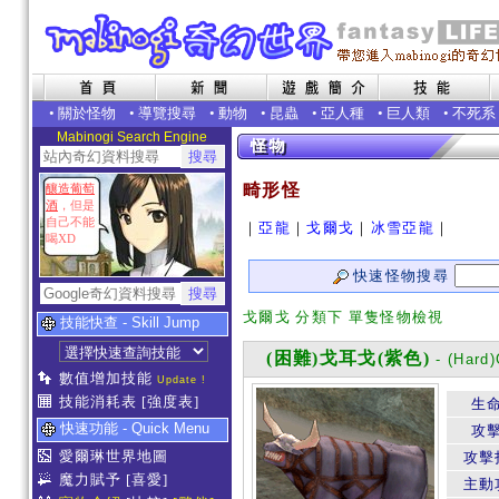
•
關於怪物
•
導覽搜尋
•
動物
•
昆蟲
•
亞人種
•
巨人類
•
不死系
Mabinogi Search Engine
畸形怪
釀造葡萄
酒
，但是
自己不能
｜
亞龍
｜
戈爾戈
｜
冰雪亞龍
｜
喝XD
快速怪物搜尋
戈爾戈 分類下 單隻怪物檢視
技能快查 - Skill Jump
(困難)戈耳戈(紫色)
- (Hard
數值增加技能
Update !
技能消耗表
[強度表]
生
快速功能 - Quick Menu
攻
愛爾琳世界地圖
攻擊
魔力賦予
[喜愛]
主動