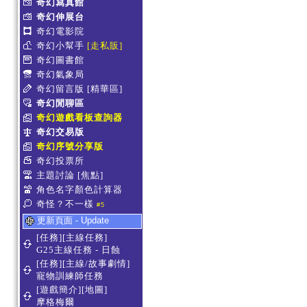
奇幻寫真館
奇幻伸展台
奇幻電影院
奇幻小幫手
[走私販]
奇幻圖書館
奇幻氣象局
奇幻留言版
[精華區]
奇幻閒聊區
奇幻遊戲看板查詢器
奇幻交易版
奇幻序號分享版
奇幻投票所
主題討論
[焦點]
角色名字顏色計算器
奇怪？不一樣
#5
更新頁面 - Update
[任務][主線任務]
G25主線任務 - 日蝕
[任務][主線/故事劇情]
寵物訓練師任務
[遊戲簡介][地圖]
摩格梅爾