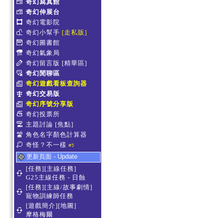
奇幻寫真館
奇幻伸展台
奇幻電影院
奇幻小幫手
[走私販]
奇幻圖書館
奇幻氣象局
奇幻留言版
[精華區]
奇幻閒聊區
奇幻遊戲看板查詢器
奇幻交易版
奇幻序號分享版
奇幻投票所
主題討論
[焦點]
角色名字顏色計算器
奇怪？不一樣
#5
更新頁面 - Update
[任務][主線任務]
G25主線任務 - 日蝕
[任務][主線/故事劇情]
寵物訓練師任務
[遊戲簡介][地圖]
摩格梅爾