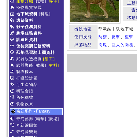
寵物介紹
[比較]
[夥伴]
主動
怪物導覽搜尋
索
地下城資料
[料理]
移動
遺跡資料
影子任務資料
出沒地區
菲歐納中級地下城
劇場任務資料
使用技能
防禦
、
反擊
、
重擊
訓練所資料
掉落物品
肉塊
、
巨大的肉塊
使徒突襲任務資料
烈焰見習騎士團資料
武器改造模擬
[細工]
武器聚能
[效果]
[材料]
製衣樣本
打鐵設計圖
可生產物品
料理食譜
角色稱號
食物效果
奇幻系列 - Fantasy
奇幻藝廊
[精華]
[廣場]
奇幻繪圖館
奇幻音樂廳