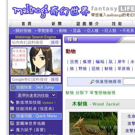
•
關於怪物
•
導覽搜尋
•
動物
•
昆蟲
•
亞人種
•
巨人類
•
不死系
Mabinogi Search Engine
動物
今天有沒
有上來找
我兼職呀
｜
浣熊
｜
狐狸
｜
蝙蝠
｜
鼠
｜
犀牛
｜
水
~？
｜
狼
｜
野狼
｜
惡狼
｜
豺狼
｜
草原狼
｜
快速怪物搜尋
技能快查 - Skill Jump
豺狼 分類下 單隻怪物檢視
數值增加技能
Update !
木豺狼
- Wood Jackal
技能消耗表
[強度表]
快速功能 - Quick Menu
生
愛爾琳世界地圖
攻
魔力賦予
[喜愛]
攻擊