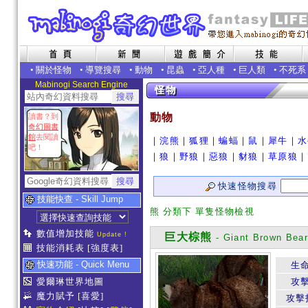
•
關於怪物
•
導覽搜尋
•
動物
•
昆蟲
•
亞人種
•
巨人類
•
不死系
Mabinogi Search Engine
動物
讀書？到
奇幻圖書
館
去閱讀
｜
浣熊
｜
狐狸
｜
蝙蝠
｜
鼠
｜
犀牛
｜
水
吧！
｜
狼
｜
野狼
｜
惡狼
｜
豺狼
｜
草原狼
｜
快速怪物搜尋
技能快查 - Skill Jump
熊 分類下 單隻怪物檢視
數值增加技能
Update !
巨大棕熊
- Giant Brown Bea
技能消耗表
[強度表]
快速功能 - Quick Menu
生
愛爾琳世界地圖
攻
魔力賦予
[喜愛]
攻擊