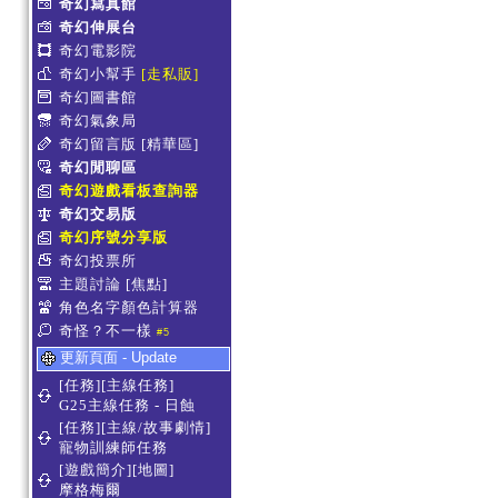
奇幻寫真館
奇幻伸展台
奇幻電影院
奇幻小幫手
[走私販]
奇幻圖書館
奇幻氣象局
奇幻留言版
[精華區]
奇幻閒聊區
奇幻遊戲看板查詢器
奇幻交易版
奇幻序號分享版
奇幻投票所
主題討論
[焦點]
角色名字顏色計算器
奇怪？不一樣
#5
更新頁面 - Update
[任務][主線任務]
G25主線任務 - 日蝕
[任務][主線/故事劇情]
寵物訓練師任務
[遊戲簡介][地圖]
摩格梅爾