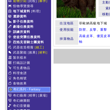
寵物介紹
[比較]
[夥伴]
主動
怪物導覽搜尋
索
地下城資料
[料理]
移動
遺跡資料
影子任務資料
出沒地區
菲歐納高級地下城
劇場任務資料
使用技能
防禦
、
反擊
、
重擊
訓練所資料
高級皮革
、
優質皮
使徒突襲任務資料
掉落物品
軸
烈焰見習騎士團資料
武器改造模擬
[細工]
武器聚能
[效果]
[材料]
製衣樣本
打鐵設計圖
可生產物品
料理食譜
角色稱號
食物效果
奇幻系列 - Fantasy
奇幻藝廊
[精華]
[廣場]
奇幻繪圖館
奇幻音樂廳