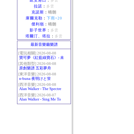
凱安港口
：
多雲
拉諾
：
多雲
克諾斯
：
晴朗
庫爾克勒
：
下雨+20
傑利嶺
：
晴朗
影子世界
：
多雲
塔爾汀、塔拉
：
多雲
最新音樂廳樂譜
[電玩相關] 2026-08-08
寶可夢《紅藍綠寶石》- 未
白鎮BGM (Littleroot Town)
[其他類型] 2026-08-08
原創樂譜 五彩夢舟
[東洋音樂] 2026-08-08
n-buna 夜明けと蛍
[西洋音樂] 2026-08-08
Alan Walker - The Spectre
[西洋音樂] 2026-08-07
Alan Walker - Sing Me To
Sleep