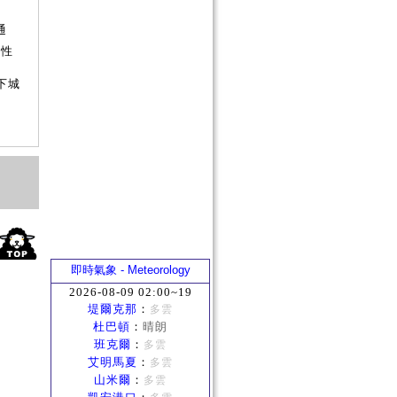
否
通
屬性
下城
即時氣象 - Meteorology
2026-08-09 02:00~19
堤爾克那
：
多雲
杜巴頓
：
晴朗
班克爾
：
多雲
艾明馬夏
：
多雲
山米爾
：
多雲