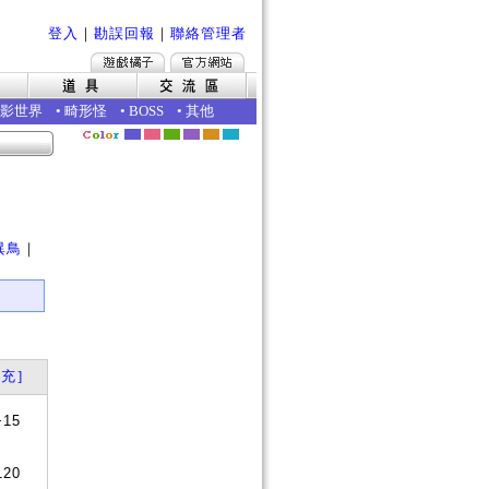
登入
｜
勘誤回報
｜
聯絡管理者
影世界
•
畸形怪
•
BOSS
•
其他
｜
異鳥
｜
充]
+15
120