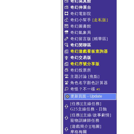
奇幻寫真館
奇幻伸展台
奇幻電影院
奇幻小幫手
[走私販]
奇幻圖書館
奇幻氣象局
奇幻留言版
[精華區]
奇幻閒聊區
奇幻遊戲看板查詢器
奇幻交易版
奇幻序號分享版
奇幻投票所
主題討論
[焦點]
角色名字顏色計算器
奇怪？不一樣
#5
更新頁面 - Update
[任務][主線任務]
G25主線任務 - 日蝕
[任務][主線/故事劇情]
寵物訓練師任務
[遊戲簡介][地圖]
摩格梅爾