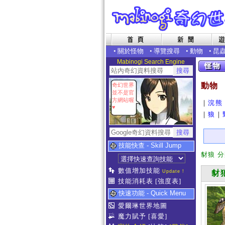
•
關於怪物
•
導覽搜尋
•
動物
•
昆
Mabinogi Search Engine
動物
奇幻世界
並不是官
方網站喔
｜
浣熊
♥
｜
狼
｜
技能快查 - Skill Jump
豺狼 
數值增加技能
Update !
豺
技能消耗表
[強度表]
快速功能 - Quick Menu
愛爾琳世界地圖
魔力賦予
[喜愛]