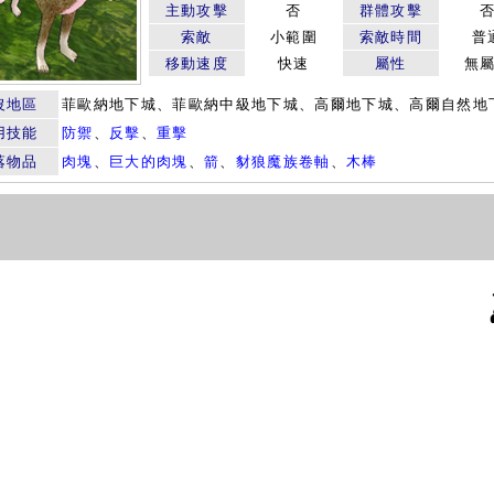
主動攻擊
否
群體攻擊
索敵
小範圍
索敵時間
普
移動速度
快速
屬性
無
沒地區
菲歐納地下城、菲歐納中級地下城、高爾地下城、高爾自然地
用技能
防禦
、
反擊
、
重擊
落物品
肉塊
、
巨大的肉塊
、
箭
、
豺狼魔族卷軸
、
木棒