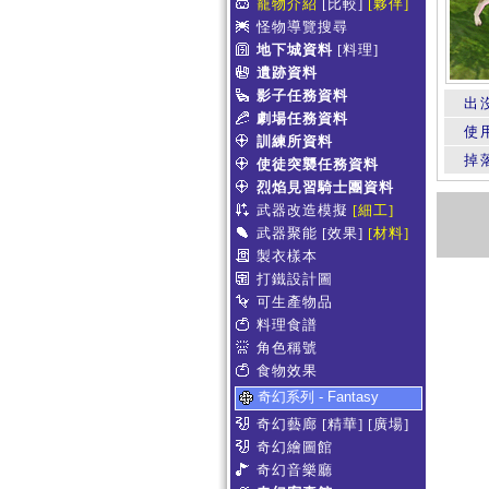
寵物介紹
[比較]
[夥伴]
怪物導覽搜尋
地下城資料
[料理]
遺跡資料
影子任務資料
出
劇場任務資料
使
訓練所資料
掉
使徒突襲任務資料
烈焰見習騎士團資料
武器改造模擬
[細工]
武器聚能
[效果]
[材料]
製衣樣本
打鐵設計圖
可生產物品
料理食譜
角色稱號
食物效果
奇幻系列 - Fantasy
奇幻藝廊
[精華]
[廣場]
奇幻繪圖館
奇幻音樂廳