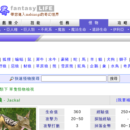
蟲
•
亞人種
•
巨人類
•
不死系
•
魔族
•
魔法生命
•
遺跡生命
•
伊利亞
•
｜
狐狸
｜
蝙蝠
｜
鼠
｜
犀牛
｜
水牛
｜
豪豬
｜
蛇
｜
馬
｜
羊
｜
貓
｜
犬狗
｜
獅子
野狼
｜
惡狼
｜
豺狼
｜
草原狼
｜
熊
｜
雪原熊
｜
鴕鳥
｜
企鵝
｜
象
｜
水鳥
｜
奇
快速怪物搜尋
分類下 單隻怪物檢視
狼
[我要補
- Jackal
生命值
360
經驗值
250
攻擊力
20~50
探險經驗
-
攻擊打數
3
掉落金幣
80~