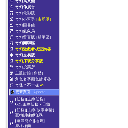
奇幻寫真館
奇幻伸展台
奇幻電影院
奇幻小幫手
[走私販]
奇幻圖書館
奇幻氣象局
奇幻留言版
[精華區]
奇幻閒聊區
奇幻遊戲看板查詢器
奇幻交易版
奇幻序號分享版
奇幻投票所
主題討論
[焦點]
角色名字顏色計算器
奇怪？不一樣
#5
更新頁面 - Update
[任務][主線任務]
G25主線任務 - 日蝕
[任務][主線/故事劇情]
寵物訓練師任務
[遊戲簡介][地圖]
摩格梅爾