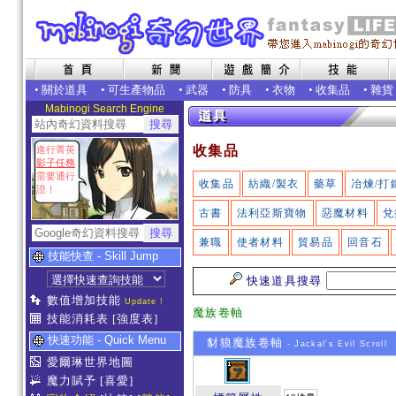
•
關於道具
•
可生產物品
•
武器
•
防具
•
衣物
•
收集品
•
雜貨
Mabinogi Search Engine
收集品
進行菁英
影子任務
需要通行
收集品
紡織/製衣
藥草
冶煉/打
證！
古書
法利亞斯寶物
惡魔材料
兌
兼職
使者材料
貿易品
回音石
技能快查 - Skill Jump
快速道具搜尋
數值增加技能
Update !
魔族卷軸
技能消耗表
[強度表]
快速功能 - Quick Menu
豺狼魔族卷軸
- Jackal's Evil Scroll
愛爾琳世界地圖
魔力賦予
[喜愛]