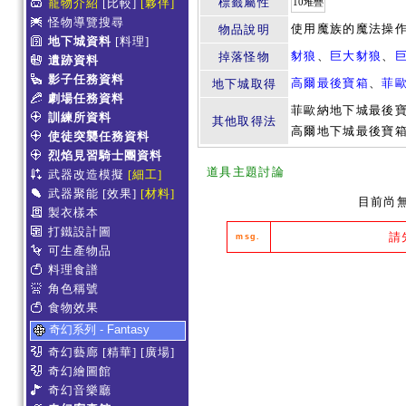
標籤屬性
寵物介紹
[比較]
[夥伴]
10堆疊
怪物導覽搜尋
使用魔族的魔法操
物品說明
地下城資料
[料理]
豺狼
、
巨大豺狼
、
掉落怪物
遺跡資料
影子任務資料
高爾最後寶箱
、
菲
地下城取得
劇場任務資料
菲歐納地下城最後
訓練所資料
其他取得法
高爾地下城最後寶
使徒突襲任務資料
烈焰見習騎士團資料
道具主題討論
武器改造模擬
[細工]
武器聚能
[效果]
[材料]
目前尚
製衣樣本
打鐵設計圖
請
msg.
可生產物品
料理食譜
角色稱號
食物效果
奇幻系列 - Fantasy
奇幻藝廊
[精華]
[廣場]
奇幻繪圖館
奇幻音樂廳