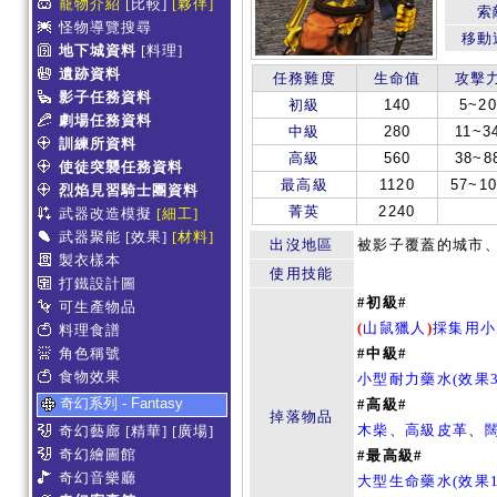
寵物介紹
[比較]
[夥伴]
索
怪物導覽搜尋
移動
地下城資料
[料理]
遺跡資料
任務難度
生命值
攻擊
影子任務資料
初級
140
5~2
劇場任務資料
中級
280
11~3
訓練所資料
高級
560
38~8
使徒突襲任務資料
最高級
1120
57~10
烈焰見習騎士團資料
菁英
2240
武器改造模擬
[細工]
武器聚能
[效果]
[材料]
出沒地區
被影子覆蓋的城市
製衣樣本
使用技能
打鐵設計圖
#初級#
可生產物品
(
山鼠獵人
)
採集用小
料理食譜
角色稱號
#中級#
食物效果
小型耐力藥水(效果3
奇幻系列 - Fantasy
#高級#
掉落物品
木柴
、
高級皮革
、
奇幻藝廊
[精華]
[廣場]
奇幻繪圖館
#最高級#
奇幻音樂廳
大型生命藥水(效果1