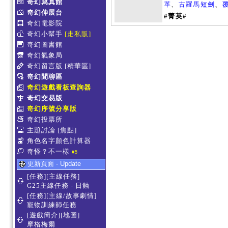
奇幻寫真館
革
、
古羅馬短劍
、
奇幻伸展台
#菁英#
奇幻電影院
奇幻小幫手
[走私販]
奇幻圖書館
奇幻氣象局
奇幻留言版
[精華區]
奇幻閒聊區
奇幻遊戲看板查詢器
奇幻交易版
奇幻序號分享版
奇幻投票所
主題討論
[焦點]
角色名字顏色計算器
奇怪？不一樣
#5
更新頁面 - Update
[任務][主線任務]
G25主線任務 - 日蝕
[任務][主線/故事劇情]
寵物訓練師任務
[遊戲簡介][地圖]
摩格梅爾