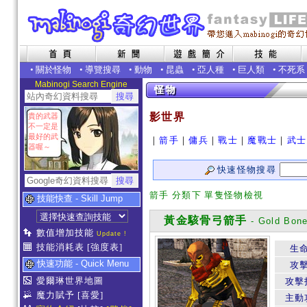
•
關於怪物
•
導覽搜尋
•
動物
•
昆蟲
•
亞人種
•
巨人類
•
不死系
Mabinogi Search Engine
影世界
貴的武器
不一定是
最好的武
｜
箭手
｜
傭兵
｜
戰士
｜
魔戰士
｜
武士
器喔～
快速怪物搜尋
箭手 分類下 單隻怪物檢視
技能快查 - Skill Jump
黃金駭骨弓箭手
- Gold Bone
數值增加技能
Update !
技能消耗表
[強度表]
生
快速功能 - Quick Menu
攻
愛爾琳世界地圖
攻擊
魔力賦予
[喜愛]
主動