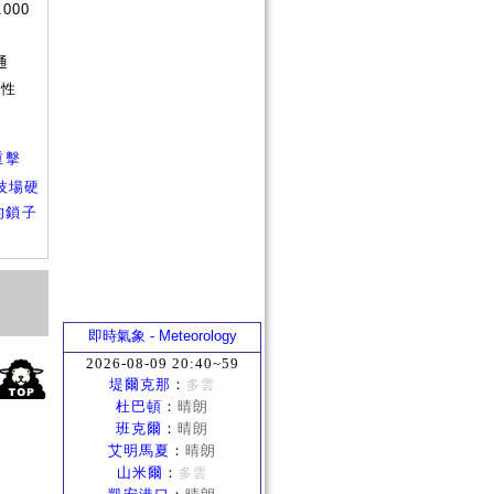
1000
否
通
屬性
重擊
技場硬
的鎖子
即時氣象 - Meteorology
2026-08-09 20:40~59
堤爾克那
：
多雲
杜巴頓
：
晴朗
班克爾
：
晴朗
艾明馬夏
：
晴朗
山米爾
：
多雲