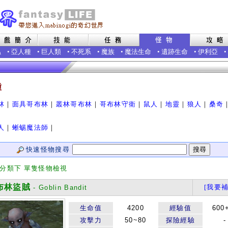
蟲
•
亞人種
•
巨人類
•
不死系
•
魔族
•
魔法生命
•
遺跡生命
•
伊利亞
•
種
林
｜
面具哥布林
｜
叢林哥布林
｜
哥布林守衛
｜
鼠人
｜
地靈
｜
狼人
｜
桑奇
人
｜
蜥蜴魔法師
｜
快速怪物搜尋
 分類下 單隻怪物檢視
林盜賊
[我要補
- Goblin Bandit
生命值
4200
經驗值
600
攻擊力
50~80
探險經驗
-