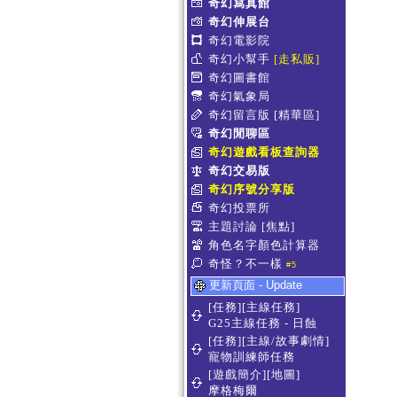
奇幻寫真館
奇幻伸展台
奇幻電影院
奇幻小幫手
[走私販]
奇幻圖書館
奇幻氣象局
奇幻留言版
[精華區]
奇幻閒聊區
奇幻遊戲看板查詢器
奇幻交易版
奇幻序號分享版
奇幻投票所
主題討論
[焦點]
角色名字顏色計算器
奇怪？不一樣
#5
更新頁面 - Update
[任務][主線任務]
G25主線任務 - 日蝕
[任務][主線/故事劇情]
寵物訓練師任務
[遊戲簡介][地圖]
摩格梅爾