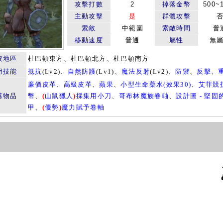
攻擊打數
2
掉落金幣
500~
主動攻擊
是
群體攻擊
索敵
中範圍
索敵時間
普
移動速度
普通
屬性
無
沒地區
杜巴頓東方、杜巴頓北方、杜巴頓南方
用技能
抵抗
(Lv2)、
自然防護
(Lv1)、
魔法反射
(Lv2)、
防禦
、
反擊
、
廉價皮革
、
高級皮革
、
蘋果
、
小型生命藥水(效果30)
、
艾菲競
落物品
幣
、
(
山鼠獵人
)
採集用小刀
、
哥布林魔族卷軸
、
設計圖 - 堅固
甲
、
(
優勢
)
魔力賦予卷軸