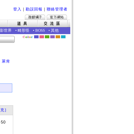
登入
｜
勘誤回報
｜
聯絡管理者
影世界
•
畸形怪
•
BOSS
•
其他
｜
萊肯
充]
+50