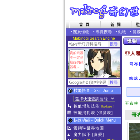
•
關於怪物
•
導覽搜尋
•
動物
•
昆
Mabinogi Search Engine
亞人
貴的武器
不一定是
最好的武
｜
哥布
器喔～
｜
｜
蜘蛛
技能快查 - Skill Jump
哥布林
數值增加技能
Update !
技能消耗表
[強度表]
哥布
快速功能 - Quick Menu
愛爾琳世界地圖
魔力賦予
[喜愛]