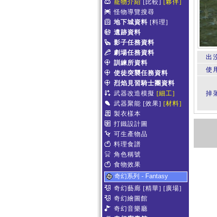
寵物介紹
[比較]
[夥伴]
怪物導覽搜尋
地下城資料
[料理]
遺跡資料
影子任務資料
劇場任務資料
出
訓練所資料
使
使徒突襲任務資料
烈焰見習騎士團資料
武器改造模擬
[細工]
掉
武器聚能
[效果]
[材料]
製衣樣本
打鐵設計圖
可生產物品
料理食譜
角色稱號
食物效果
奇幻系列 - Fantasy
奇幻藝廊
[精華]
[廣場]
奇幻繪圖館
奇幻音樂廳