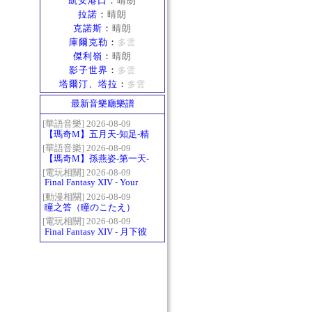
凱安港口
：
晴朗
拉諾
：
晴朗
克諾斯
：
晴朗
庫爾克勒
：
多雲
傑利嶺
：
晴朗
影子世界
：
多雲
塔爾汀、塔拉
：
多雲
最新音樂廳樂譜
[華語音樂] 2026-08-09
【瑪奇M】五月天-知足-精
修版
[華語音樂] 2026-08-09
【瑪奇M】孫燕姿-第一天-
精修版
[電玩相關] 2026-08-09
Final Fantasy XIV - Your
Answer
[動漫相關] 2026-08-09
瞳之答（瞳のこたえ）
[電玩相關] 2026-08-09
Final Fantasy XIV - 月下彼
岸花 ～蛮神ツクヨミ討滅
戦～