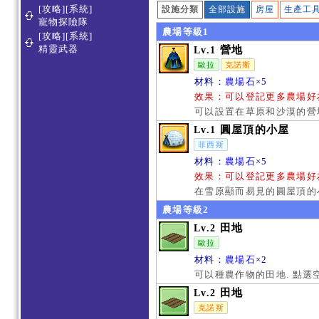
[攻略][系統]
設施分類
全部設施
房屋
生產工
寵物探險隊
農場等級1
[攻略][系統]
精靈武器
營地
Lv.1
歐拉
克諾斯
材料：
農場石
×5
效果：可以登記更多農場好友
可以設置在草原和沙漠的營地
圓屋頂的小屋
Lv.1
菲西斯
材料：
農場石
×5
效果：可以登記更多農場好友
在雪原顯而易見的圓屋頂的小
農場等級2
田地
Lv.2
歐拉
材料：
農場石
×2
可以種農作物的田地. 點
田地
Lv.2
克諾斯