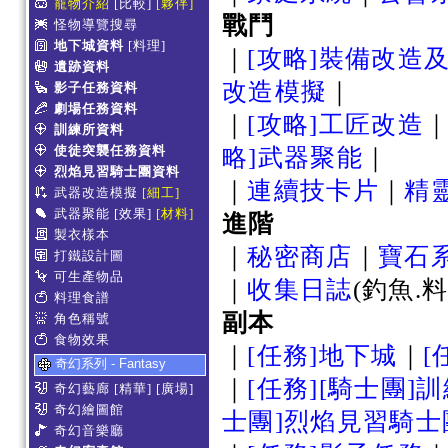
寵物介紹
[比較]
[夥伴]
戰鬥
怪物導覽搜尋
地下城資料
[料理]
｜
[攻略]裝備改造
遺跡資料
改造模擬
｜
影子任務資料
劇場任務資料
｜
[攻略]工匠改造
訓練所資料
使徒突襲任務資料
略]武器聚能
｜
烈焰見習騎士團資料
｜
連續技卡片
｜
精
武器改造模擬
[細工]
武器聚能
[效果]
[材料]
進階
製衣樣本
｜
秘密商店
｜
寶石
打鐵設計圖
可生產物品
｜
收集日誌
(釣魚.
料理食譜
副本
角色稱號
食物效果
｜
[任務]地下城
｜
[
奇幻系列 - Fantasy
｜
[任務][騎士團]
奇幻藝廊
[精華]
[廣場]
奇幻繪圖館
士團]烈焰見習騎士
奇幻音樂廳