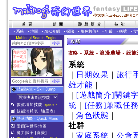
•
系統
•
地圖
•
NPC介紹
•
探險
•
角色數值+
•
年齡
•
稱號
•
食
Mabinogi Search Engine
貴的武器
攻略 - 系統 - 浪漫農場 - 設
不一定是
最好的武
系統
器喔～
｜
日期效果
｜
旅行
雄才能
｜
技能快查 - Skill Jump
｜
[遊戲簡介]關鍵
統
｜
[任務]兼職任
數值增加技能
Update !
技能消耗表
[強度表]
｜
角色狀態
｜
快速功能 - Quick Menu
社群
愛爾琳世界地圖
魔力賦予
[喜愛]
｜
家庭系統
｜
公會