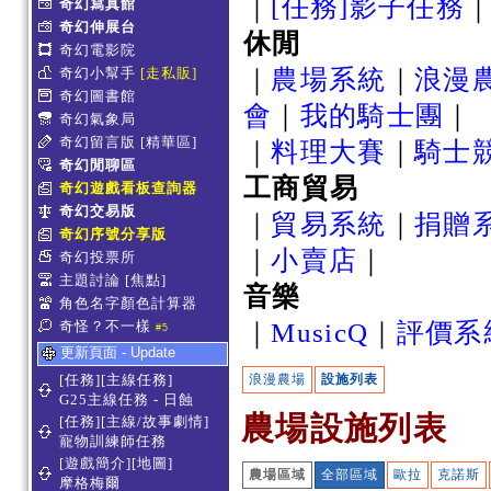
｜
[任務]影子任務
奇幻寫真館
奇幻伸展台
休閒
奇幻電影院
奇幻小幫手
[走私販]
｜
農場系統
｜
浪漫
奇幻圖書館
會
｜
我的騎士團
｜
奇幻氣象局
奇幻留言版
[精華區]
｜
料理大賽
｜
騎士
奇幻閒聊區
工商貿易
奇幻遊戲看板查詢器
奇幻交易版
｜
貿易系統
｜
捐贈
奇幻序號分享版
｜
小賣店
｜
奇幻投票所
主題討論
[焦點]
音樂
角色名字顏色計算器
奇怪？不一樣
｜
MusicQ
｜
評價系
#5
更新頁面 - Update
[任務][主線任務]
浪漫農場
設施列表
G25主線任務 - 日蝕
農場設施列表
[任務][主線/故事劇情]
寵物訓練師任務
[遊戲簡介][地圖]
農場區域
全部區域
歐拉
克諾斯
摩格梅爾