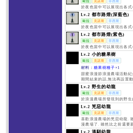
歐拉
克諾斯
菲西斯
於夜色當中可以展現出各式
都市路燈(深藍色)
Lv.2
歐拉
克諾斯
菲西斯
於夜色當中可以展現出各式
都市路燈(紫色)
Lv.2
歐拉
克諾斯
菲西斯
於夜色當中可以展現出各式
小的糖果樹
Lv.2
歐拉
克諾斯
菲西斯
材料：
糖果樹種子
×1
甜蜜浪漫節浪漫農場活動紀
期間結束的話,無法再設置動
野生的幼龍
Lv.2
歐拉
克諾斯
菲西斯
於浪漫農場所發現到的野生的
兇惡幼龍
Lv.2
歐拉
克諾斯
菲西斯
喜歡浪漫農場的兇惡幼龍.
漫農場了. 雖然比之前還要
溫馴幼龍
Lv.2