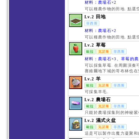
材料：
農場石
×2
可以種農作物的田地. 點
田地
Lv.2
菲西斯
材料：
農場石
×2
可以種農作物的田地. 點
草莓
Lv.2
歐拉
克諾斯
菲西斯
材料：
農場石
×3、
草莓的農
可以採集草莓. 在周圍演奏
賽維爾地下城的哥布林也在營
羊
Lv.2
歐拉
克諾斯
菲西斯
可採集羊毛.
農場石
Lv.2
歐拉
克諾斯
菲西斯
只能於農場採集到的神秘紫
濕式火盆
Lv.2
歐拉
克諾斯
菲西斯
這是可以製作出魔力凝聚和