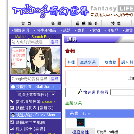
•
關於道具
•
可生產物品
•
武器
•
防具
•
衣物
•
收集品
•
雜貨
Mabinogi Search Engine
食物
找出最適
合你的魔
力賦予
料理
生菜水果
一般食物
調味料
吧！
攻
技能快查 - Skill Jump
快速道具搜尋
數值增加技能
Update !
生菜水果
技能消耗表
[強度表]
果實
- Berry
快速功能 - Quick Menu
愛爾琳世界地圖
魔力賦予
[喜愛]
標籤屬性
可使用
20堆疊