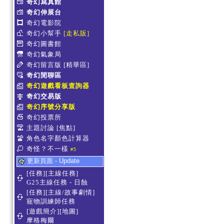
奇幻寫真館
奇幻伸展台
奇幻電影院
奇幻小幫手
[走私販]
奇幻圖書館
奇幻氣象局
奇幻留言版
[精華區]
奇幻閒聊區
奇幻遊戲看板查詢器
奇幻交易版
奇幻序號分享版
奇幻投票所
主題討論
[焦點]
角色名字顏色計算器
奇怪？不一樣
#5
更新頁面 - Update
[任務][主線任務]
G25主線任務 - 日蝕
[任務][主線/故事劇情]
寵物訓練師任務
[遊戲簡介][地圖]
摩格梅爾