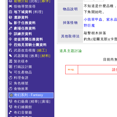
寵物介紹
[比較]
[夥伴]
不知道是什麼品種，
怪物導覽搜尋
物品說明
地下城資料
[料理]
下角開始吃。
遺跡資料
小翡翠甲蟲
、
紫水
掉落怪物
影子任務資料
野巨魔
劇場任務資料
敲擊樹木掉落
訓練所資料
其他取得法
釣魚(堤爾克那)(卡
使徒突襲任務資料
烈焰見習騎士團資料
武器改造模擬
[細工]
道具主題討論
武器聚能
[效果]
[材料]
目前尚
製衣樣本
打鐵設計圖
請
msg.
可生產物品
料理食譜
角色稱號
食物效果
奇幻系列 - Fantasy
奇幻藝廊
[精華]
[廣場]
奇幻繪圖館
奇幻音樂廳