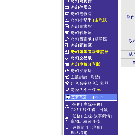
奇幻寫真館
奇幻伸展台
奇幻電影院
條
奇幻小幫手
[走私販]
奇幻圖書館
奇幻氣象局
奇幻留言版
[精華區]
取
奇幻閒聊區
奇幻遊戲看板查詢器
賦
奇幻交易版
奇幻序號分享版
奇幻投票所
主題討論
[焦點]
角色名字顏色計算器
奇怪？不一樣
#5
更新頁面 - Update
[任務][主線任務]
G25主線任務 - 日蝕
[任務][主線/故事劇情]
寵物訓練師任務
[遊戲簡介][地圖]
摩格梅爾