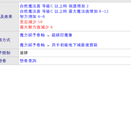
自然魔法盾 等級C 以上時 保護增加 2
自然魔法盾 等級C 以上時 最大魔法值增加 8~12
件及效果
智力增加 6~8
意志減少 10
最大耐力值減少 6
魔力賦予卷軸
→
硫磺巨魔像
得方式
魔力賦予卷軸
→
貝卡初級地下城最後寶箱
予限制
盾牌
墊卷
墊卷查詢