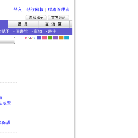
登入
｜
勘誤回報
｜
聯絡管理者
力賦予
•
圖書館
•
寵物
•
夥伴
護
值
法攻擊
偶保護