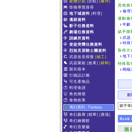
寵物介紹
[比較]
[夥伴]
其他效
怪物導覽搜尋
修理
地下城資料
[料理]
發動條
遺跡資料
年齡
影子任務資料
賦予限
劇場任務資料
武器
訓練所資料
特殊
使徒突襲任務資料
取得方
烈焰見習騎士團資料
地下
武器改造模擬
[細工]
武器聚能
[效果]
[材料]
特殊取
製衣樣本
螞蟻
打鐵設計圖
可生產物品
料理食譜
角色稱號
進
食物效果
賦予等
奇幻系列 - Fantasy
奇幻藝廊
[精華]
[廣場]
Rank
奇幻繪圖館
奇幻音樂廳
團