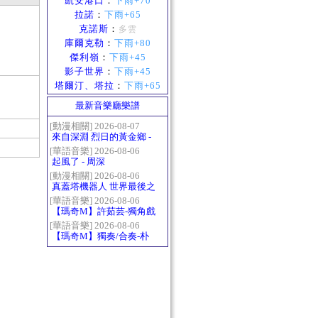
凱安港口
：
下雨+70
拉諾
：
下雨+65
克諾斯
：
多雲
庫爾克勒
：
下雨+80
傑利嶺
：
下雨+45
影子世界
：
下雨+45
塔爾汀、塔拉
：
下雨+65
最新音樂廳樂譜
[動漫相關] 2026-08-07
來自深淵 烈日的黃金鄉 -
Gravity
[華語音樂] 2026-08-06
起風了 - 周深
[動漫相關] 2026-08-06
真蓋塔機器人 世界最後之
日OP2 HEATS
[華語音樂] 2026-08-06
【瑪奇M】許茹芸-獨角戲
[華語音樂] 2026-08-06
【瑪奇M】獨奏/合奏-朴
樹-那些花兒