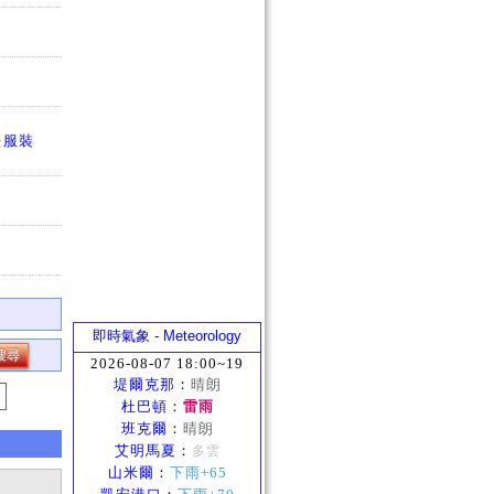
法服裝
即時氣象 - Meteorology
2026-08-07 18:00~19
堤爾克那
：
晴朗
杜巴頓
：
雷雨
班克爾
：
晴朗
艾明馬夏
：
多雲
山米爾
：
下雨+65