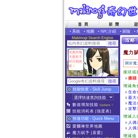
•
系統
•
地圖
•
NPC介紹
•
探險
•
Mabinogi Search Engine
魔力
現實的每
天都有不
同日期效
關於魔
果！
接頭或
接頭
增減角
技能快查 - Skill Jump
生命
最大
魔法
數值增加技能
Update !
攻擊
技能消耗表
[強度表]
增減人
快速功能 - Quick Menu
人偶
愛爾琳世界地圖
人偶
魔力賦予
[喜愛]
增減值