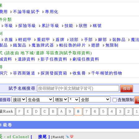
果
費用
不論等級賦予
專用化
件分類
等級
探險等級
累計等級
技能
狀態
稱號
制
衣服
輕鎧甲
重鎧甲
盾牌
頭部
手部
腳部
裝飾品
魔
製品
鐵製品
魔族牌武器
帕拉魯的碎片
翅膀
無限制
式 (請改由 地下城/遺跡 等區查詢賦予取得資料)
城資料
遺跡資料
影子任務資料
劇場任務資料
得
洞穴
菲西斯隧道
探測發掘寶箱
收集冊
千年稱號的怪物
賦予名稱搜尋
階搜尋
含無限制
級Rank
Ｆ
Ｅ
Ｄ
Ｃ
Ｂ
Ａ
９
８
７
６
５
４
３
２
１
8
級卷
長
- of Colonel
[ 接尾 ]
[Rank8]