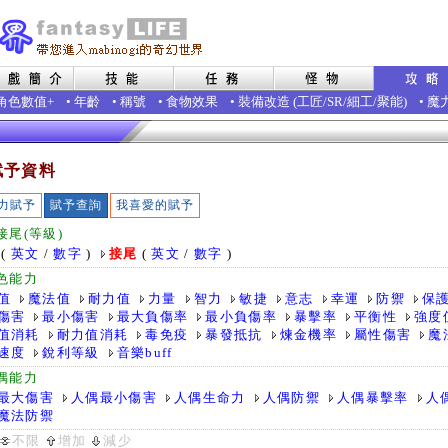
角色數值+
•
年齡
•
稱號
•
食物效果
•
裝備改造
(
工匠
/
SR
/
細工
/
聚能
)
•
魔
賦予資料
力賦予
賦予查詢
我喜愛的賦予
接尾(等級)
(
英文
/
數字
)
接尾
(
英文
/
數字
)
色能力
值
魔法值
耐力值
力量
智力
敏捷
意志
幸運
防禦
保
傷害
最小傷害
最大負傷率
最小負傷率
暴擊率
平衡性
強度
值消耗
耐力值消耗
毒免疫
暴發抵抗
煉金機率
屬性傷害
魔
速度
銳利等級
音樂buff
偶能力
最大傷害
人偶最小傷害
人偶生命力
人偶防禦
人偶暴擊率
人
魔法防禦
不限
增加
減少