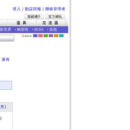
登入
｜
勘誤回報
｜
聯絡管理者
影世界
•
畸形怪
•
BOSS
•
其他
｜
萊肯
充]
0