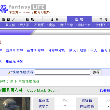
蟲
•
亞人種
•
巨人類
•
不死系
•
魔族
•
魔法生命
•
遺跡生命
•
伊利亞
•
種
林
｜
面具哥布林
｜
叢林哥布林
｜
哥布林守衛
｜
鼠人
｜
地靈
｜
狼人
｜
桑奇
人
｜
蜥蜴魔法師
｜
快速怪物搜尋
布林 分類下 單隻怪物檢視
面具哥布林
[我要補
- Cave Mask Goblin
生命值
350
經驗值
30
攻擊力
？
探險經驗
-