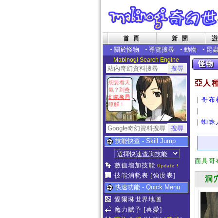
•
關於怪物
•
導覽搜尋
•
動物
•
昆
Mabinogi Search Engine
亞人
想要看天
氣？到
奇
幻氣象局
｜
哥布
瞭解！
｜
｜
蜘蛛
技能快查 - Skill Jump
面具哥
數值增加技能
Update !
技能消耗表
[強度表]
洞穴
快速功能 - Quick Menu
愛爾琳世界地圖
魔力賦予
[喜愛]