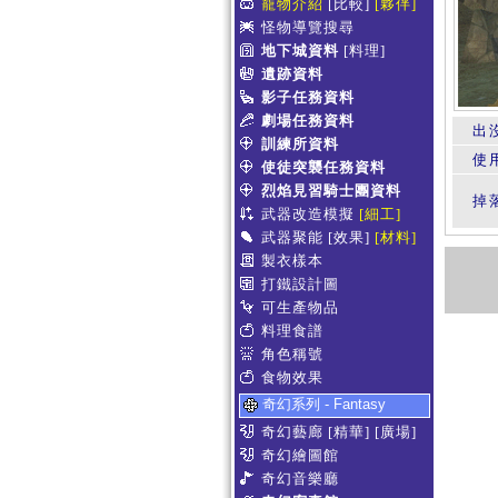
寵物介紹
[比較]
[夥伴]
怪物導覽搜尋
地下城資料
[料理]
遺跡資料
影子任務資料
劇場任務資料
出
訓練所資料
使
使徒突襲任務資料
烈焰見習騎士團資料
掉
武器改造模擬
[細工]
武器聚能
[效果]
[材料]
製衣樣本
打鐵設計圖
可生產物品
料理食譜
角色稱號
食物效果
奇幻系列 - Fantasy
奇幻藝廊
[精華]
[廣場]
奇幻繪圖館
奇幻音樂廳