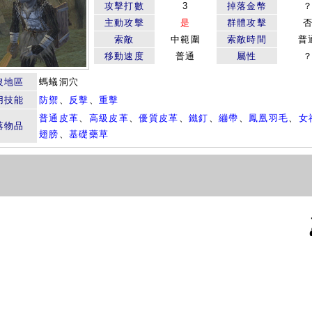
攻擊打數
3
掉落金幣
主動攻擊
是
群體攻擊
索敵
中範圍
索敵時間
普
移動速度
普通
屬性
沒地區
螞蟻洞穴
用技能
防禦
、
反擊
、
重擊
普通皮革
、
高級皮革
、
優質皮革
、
鐵釘
、
繃帶
、
鳳凰羽毛
、
女
落物品
翅膀
、
基礎藥草