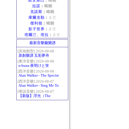
凱安港口
：
晴朗
拉諾
：
晴朗
克諾斯
：
晴朗
庫爾克勒
：
多雲
傑利嶺
：
晴朗
影子世界
：
多雲
塔爾汀、塔拉
：
多雲
最新音樂廳樂譜
[其他類型] 2026-08-08
原創樂譜 五彩夢舟
[東洋音樂] 2026-08-08
n-buna 夜明けと蛍
[西洋音樂] 2026-08-08
Alan Walker - The Spectre
[西洋音樂] 2026-08-07
Alan Walker - Sing Me To
Sleep
[華語音樂] 2026-08-07
【新版】浮光（The
History）：六和弦