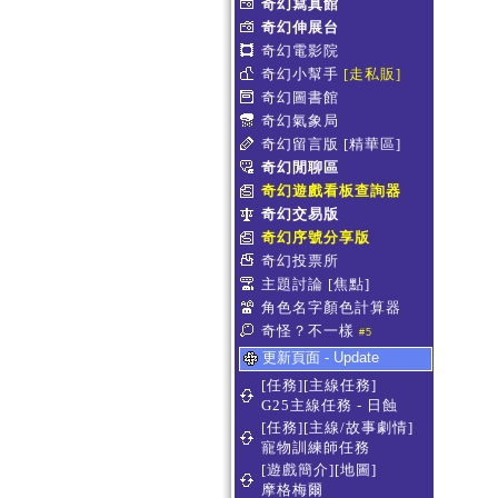
奇幻寫真館
奇幻伸展台
奇幻電影院
奇幻小幫手
[走私販]
奇幻圖書館
奇幻氣象局
奇幻留言版
[精華區]
奇幻閒聊區
奇幻遊戲看板查詢器
奇幻交易版
奇幻序號分享版
奇幻投票所
主題討論
[焦點]
角色名字顏色計算器
奇怪？不一樣
#5
更新頁面 - Update
[任務][主線任務]
G25主線任務 - 日蝕
[任務][主線/故事劇情]
寵物訓練師任務
[遊戲簡介][地圖]
摩格梅爾