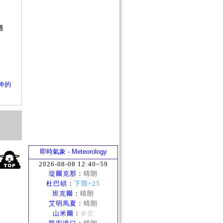
？
否
通
？
神的
即時氣象 - Meteorology
2026-08-08 12:40~59
堤爾克那
：
晴朗
杜巴頓
：
下雨+25
班克爾
：
晴朗
艾明馬夏
：
晴朗
山米爾
：
多雲