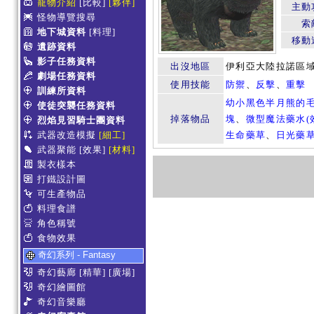
寵物介紹
[比較]
[夥伴]
主動
怪物導覽搜尋
索
地下城資料
[料理]
移動
遺跡資料
影子任務資料
出沒地區
伊利亞大陸拉諾區域
劇場任務資料
使用技能
防禦
、
反擊
、
重擊
訓練所資料
幼小黑色半月熊的
使徒突襲任務資料
掉落物品
塊
、
微型魔法藥水(效
烈焰見習騎士團資料
武器改造模擬
[細工]
生命藥草
、
日光藥
武器聚能
[效果]
[材料]
製衣樣本
打鐵設計圖
可生產物品
料理食譜
角色稱號
食物效果
奇幻系列 - Fantasy
奇幻藝廊
[精華]
[廣場]
奇幻繪圖館
奇幻音樂廳