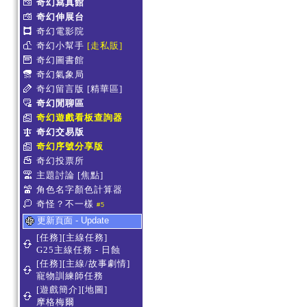
奇幻寫真館
奇幻伸展台
奇幻電影院
奇幻小幫手
[走私販]
奇幻圖書館
奇幻氣象局
奇幻留言版
[精華區]
奇幻閒聊區
奇幻遊戲看板查詢器
奇幻交易版
奇幻序號分享版
奇幻投票所
主題討論
[焦點]
角色名字顏色計算器
奇怪？不一樣
#5
更新頁面 - Update
[任務][主線任務]
G25主線任務 - 日蝕
[任務][主線/故事劇情]
寵物訓練師任務
[遊戲簡介][地圖]
摩格梅爾