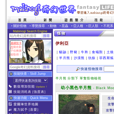
•
關於怪物
•
導覽搜尋
•
動物
•
昆蟲
•
亞人種
•
巨人類
•
不死系
Mabinogi Search Engine
伊利亞
連續技卡
片
能在影
子任務寶
｜
貓鼬
｜
野豬
｜
牛羚
｜
食蟻獸
｜
土狼
箱取得！
｜
半月熊
｜
沙漠熊
｜
犰狳
｜
菲西斯狐
快速怪物搜尋
技能快查 - Skill Jump
半月熊 分類下 單隻怪物檢視
數值增加技能
Update !
幼小黑色半月熊
- Black Moo
技能消耗表
[強度表]
快速功能 - Quick Menu
生
愛爾琳世界地圖
攻
魔力賦予
[喜愛]
攻擊