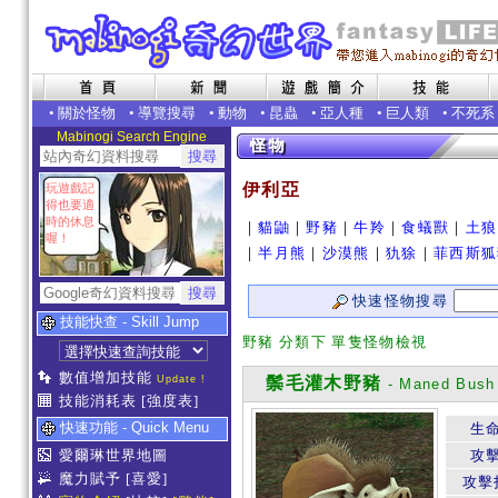
•
關於怪物
•
導覽搜尋
•
動物
•
昆蟲
•
亞人種
•
巨人類
•
不死系
Mabinogi Search Engine
伊利亞
玩遊戲記
得也要適
時的休息
｜
貓鼬
｜
野豬
｜
牛羚
｜
食蟻獸
｜
土狼
喔！
｜
半月熊
｜
沙漠熊
｜
犰狳
｜
菲西斯狐
快速怪物搜尋
技能快查 - Skill Jump
野豬 分類下 單隻怪物檢視
數值增加技能
Update !
鬃毛灌木野豬
- Maned Bush
技能消耗表
[強度表]
快速功能 - Quick Menu
生
愛爾琳世界地圖
攻
魔力賦予
[喜愛]
攻擊