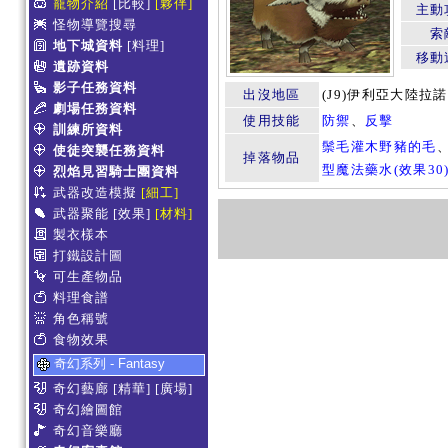
寵物介紹
[比較]
[夥伴]
主動
怪物導覽搜尋
索
地下城資料
[料理]
移動
遺跡資料
影子任務資料
出沒地區
(J9)伊利亞大陸拉
劇場任務資料
使用技能
防禦
、
反擊
訓練所資料
鬃毛灌木野豬的毛
使徒突襲任務資料
掉落物品
型魔法藥水(效果30
烈焰見習騎士團資料
武器改造模擬
[細工]
武器聚能
[效果]
[材料]
製衣樣本
打鐵設計圖
可生產物品
料理食譜
角色稱號
食物效果
奇幻系列 - Fantasy
奇幻藝廊
[精華]
[廣場]
奇幻繪圖館
奇幻音樂廳