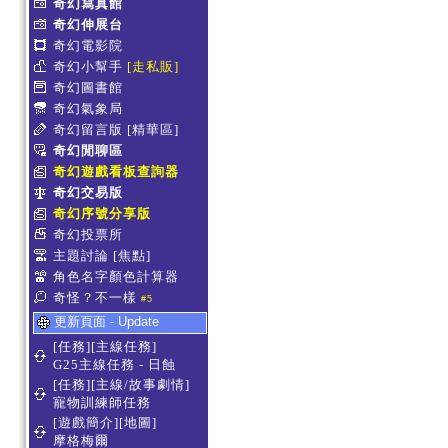
奇幻寫真館
奇幻伸展台
奇幻電影院
奇幻小幫手
[走私販]
奇幻圖書館
奇幻氣象局
奇幻留言版
[精華區]
奇幻閒聊區
奇幻遊戲看板查詢器
奇幻交易版
奇幻序號分享版
奇幻投票所
主題討論
[焦點]
角色名字顏色計算器
奇怪？不一樣
#5
更新頁面 - Update
[任務][主線任務]
G25主線任務 - 日蝕
[任務][主線/故事劇情]
寵物訓練師任務
[遊戲簡介][地圖]
摩格梅爾