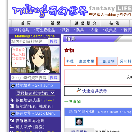
•
關於道具
•
可生產物品
•
武器
•
防具
•
衣物
•
收集品
•
雜貨
Mabinogi Search Engine
食物
今天有沒
有上來找
我兼職呀
料理
生菜水果
一般食物
調味料
~？
攻
技能快查 - Skill Jump
快速道具搜尋
數值增加技能
Update !
一般食物
技能消耗表
[強度表]
烤白的龍心臟
- Grilled Heart of Drag
快速功能 - Quick Menu
愛爾琳世界地圖
魔力賦予
[喜愛]