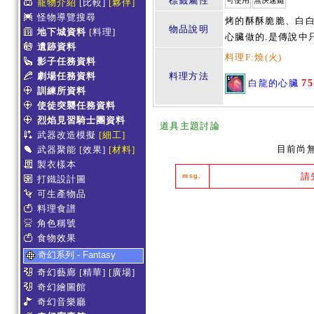
標籤屬性
可使用
無快速鍵
寵物介紹
[比較]
[夥伴]
怪物導覽搜尋
烤的酥酥脆脆、白白
物品說明
地下城資料
[料理]
心臟做的.是傳說中
遺跡資料
料理F:燒(火)
影子任務資料
劇場任務資料
料理方法
白龍的心臟
7
訓練所資料
使徒突襲任務資料
烈焰見習騎士團資料
道具主題討論
武器改造模擬
[細工]
目前尚
武器聚能
[效果]
[材料]
製衣樣本
請
msg.
打鐵設計圖
可生產物品
料理食譜
角色稱號
食物效果
奇幻系列 - Fantasy
奇幻藝廊
[精華]
[廣場]
奇幻繪圖館
奇幻音樂廳