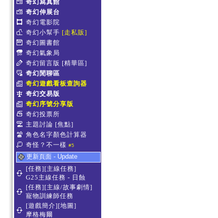
奇幻寫真館
奇幻伸展台
奇幻電影院
奇幻小幫手
[走私販]
奇幻圖書館
奇幻氣象局
奇幻留言版
[精華區]
奇幻閒聊區
奇幻遊戲看板查詢器
奇幻交易版
奇幻序號分享版
奇幻投票所
主題討論
[焦點]
角色名字顏色計算器
奇怪？不一樣
#5
更新頁面 - Update
[任務][主線任務]
G25主線任務 - 日蝕
[任務][主線/故事劇情]
寵物訓練師任務
[遊戲簡介][地圖]
摩格梅爾