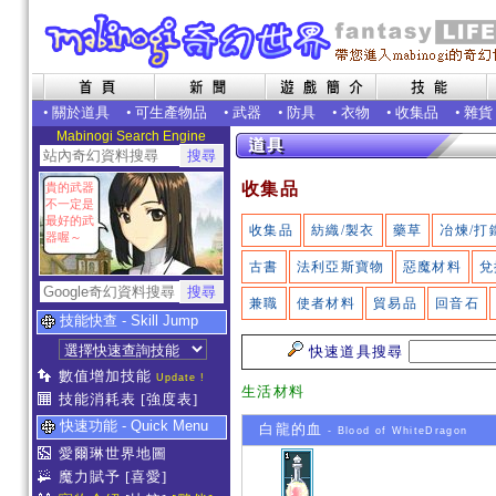
•
關於道具
•
可生產物品
•
武器
•
防具
•
衣物
•
收集品
•
雜貨
Mabinogi Search Engine
收集品
貴的武器
不一定是
最好的武
收集品
紡織/製衣
藥草
冶煉/打
器喔～
古書
法利亞斯寶物
惡魔材料
兌
兼職
使者材料
貿易品
回音石
技能快查 - Skill Jump
快速道具搜尋
數值增加技能
Update !
生活材料
技能消耗表
[強度表]
快速功能 - Quick Menu
白龍的血
- Blood of WhiteDragon
愛爾琳世界地圖
魔力賦予
[喜愛]