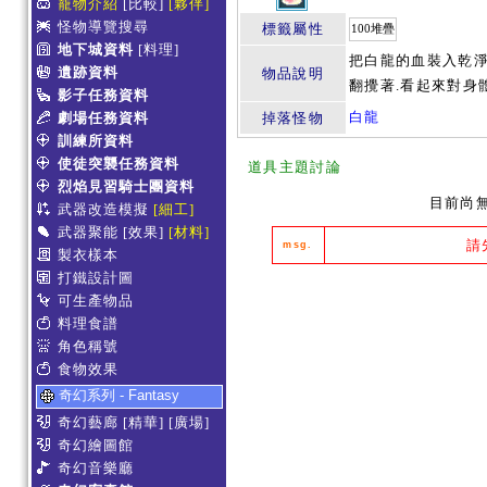
寵物介紹
[比較]
[夥伴]
怪物導覽搜尋
標籤屬性
100堆疊
地下城資料
[料理]
把白龍的血裝入乾淨
遺跡資料
物品說明
翻攪著.看起來對身
影子任務資料
白龍
劇場任務資料
掉落怪物
訓練所資料
使徒突襲任務資料
道具主題討論
烈焰見習騎士團資料
目前尚
武器改造模擬
[細工]
武器聚能
[效果]
[材料]
請
msg.
製衣樣本
打鐵設計圖
可生產物品
料理食譜
角色稱號
食物效果
奇幻系列 - Fantasy
奇幻藝廊
[精華]
[廣場]
奇幻繪圖館
奇幻音樂廳