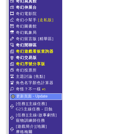
奇幻寫真館
奇幻伸展台
奇幻電影院
奇幻小幫手
[走私販]
奇幻圖書館
奇幻氣象局
奇幻留言版
[精華區]
奇幻閒聊區
奇幻遊戲看板查詢器
奇幻交易版
奇幻序號分享版
奇幻投票所
主題討論
[焦點]
角色名字顏色計算器
奇怪？不一樣
#5
更新頁面 - Update
[任務][主線任務]
G25主線任務 - 日蝕
[任務][主線/故事劇情]
寵物訓練師任務
[遊戲簡介][地圖]
摩格梅爾