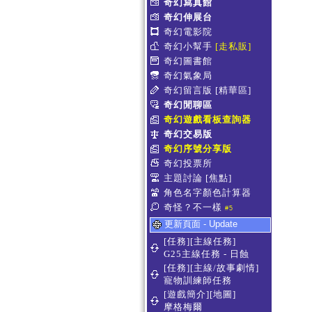
奇幻寫真館
奇幻伸展台
奇幻電影院
奇幻小幫手
[走私販]
奇幻圖書館
奇幻氣象局
奇幻留言版
[精華區]
奇幻閒聊區
奇幻遊戲看板查詢器
奇幻交易版
奇幻序號分享版
奇幻投票所
主題討論
[焦點]
角色名字顏色計算器
奇怪？不一樣
#5
更新頁面 - Update
[任務][主線任務]
G25主線任務 - 日蝕
[任務][主線/故事劇情]
寵物訓練師任務
[遊戲簡介][地圖]
摩格梅爾