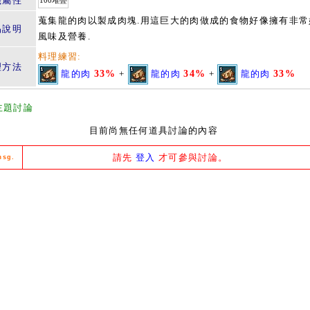
籤屬性
100堆疊
蒐集龍的肉以製成肉塊.用這巨大的肉做成的食物好像擁有非常
品說明
風味及營養.
料理練習:
理方法
龍的肉
33%
+
龍的肉
34%
+
龍的肉
33%
主題討論
目前尚無任何道具討論的內容
請先
登入
才可參與討論。
msg.