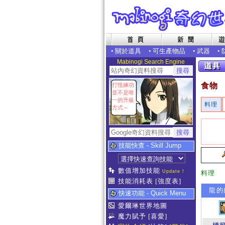
•
關於道具
•
可生產物品
•
武器
•
Mabinogi Search Engine
食物
打怪練功
並不是唯
一的升級
料理
方式～
技能快查 - Skill Jump
數值增加技能
Update !
料理
技能消耗表
[強度表]
龍的
快速功能 - Quick Menu
愛爾琳世界地圖
魔力賦予
[喜愛]