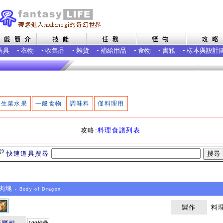
防具
•
衣物
•
收集品
•
雜貨
•
補給用品
•
食物
•
書籍
•
樣本與設計
生菜水果
一般食物
調味料
僅料理用
攻略:
料理食譜列表
快速道具搜尋
肉塊
- Body of Dragon
製作
料