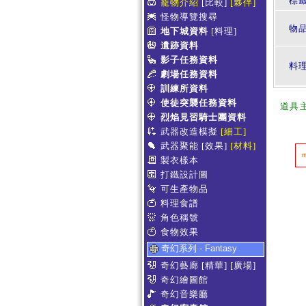
標
寵物介紹
[比較]
[夥伴]
怪物導覽搜尋
物
地下城資料
[料理]
遺跡資料
影子任務資料
料
劇場任務資料
訓練所資料
使徒突襲任務資料
道具
烈焰見習騎士團資料
武器改造模擬
[細工]
武器聚能
[效果]
[材料]
製衣樣本
打鐵設計圖
可生產物品
料理食譜
角色稱號
食物效果
奇幻系列 - Fantasy
奇幻藝廊
[精華]
[廣場]
奇幻繪圖館
奇幻音樂廳