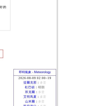
好的
即時氣象 - Meteorology
2026-08-09 02:00~19
堤爾克那
：
多雲
杜巴頓
：
晴朗
班克爾
：
多雲
艾明馬夏
：
多雲
山米爾
：
多雲