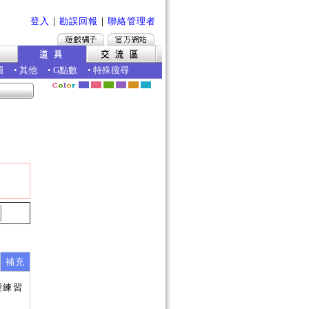
登入
｜
勘誤回報
｜
聯絡管理者
圖
•
其他
•
G點數
•
特殊搜尋
補充
理練習