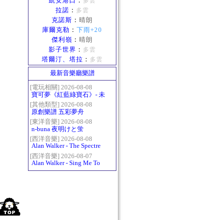
凱安港口
：
多雲
拉諾
：
多雲
克諾斯
：
晴朗
庫爾克勒
：
下雨+20
傑利嶺
：
晴朗
影子世界
：
多雲
塔爾汀、塔拉
：
多雲
最新音樂廳樂譜
[電玩相關] 2026-08-08
寶可夢《紅藍綠寶石》- 未
白鎮BGM (Littleroot Town)
[其他類型] 2026-08-08
原創樂譜 五彩夢舟
[東洋音樂] 2026-08-08
n-buna 夜明けと蛍
[西洋音樂] 2026-08-08
Alan Walker - The Spectre
[西洋音樂] 2026-08-07
Alan Walker - Sing Me To
Sleep