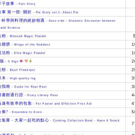
孝子故事
- Falc Story
事 第一部: 關於
- Pie Story vol.1: About Pie
: 科學與料理的絕妙相遇
- Sous-vide : Dramatic Encounter between
 and Science
法粉
- Blessed Magic Powder
的翅膀
1
- Wings of the Goddess
魔法粉
1
- Elite Magic Powder
示版
Φ
Ψ
δ
2
- 0 Sign
花粉
2
- Basil Flowerpot
原木
3
- High quality log
的指南
3
- Guide for Real Rest
圖書館通行證
4
- Scary Library Pass
迅速有效率的包紮
4
- For Faster and Effective First Aid
合奏?
5
- Ensemble In Erinn
收集冊 - 大家一起吃的點心
- Cooking Collection Book - Have A Snack
7
r