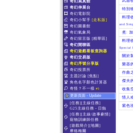
武器收
奇幻寫真館
奇幻伸展台
特別物
奇幻電影院
料理
奇幻小幫手
[走私販]
and Sim
奇幻圖書館
奇幻氣象局
煮:
奇幻留言版
[精華區]
料理
奇幻閒聊區
Special
奇幻遊戲看板查詢器
關於
奇幻交易版
奇幻序號分享版
樂器
奇幻投票所
作曲
主題討論
[焦點]
傑夫
角色名字顏色計算器
奇怪？不一樣
收集
#5
更新頁面 - Update
情人
[任務][主線任務]
紫色
G25主線任務 - 日蝕
[任務][主線/故事劇情]
寵物訓練師任務
[遊戲簡介][地圖]
摩格梅爾