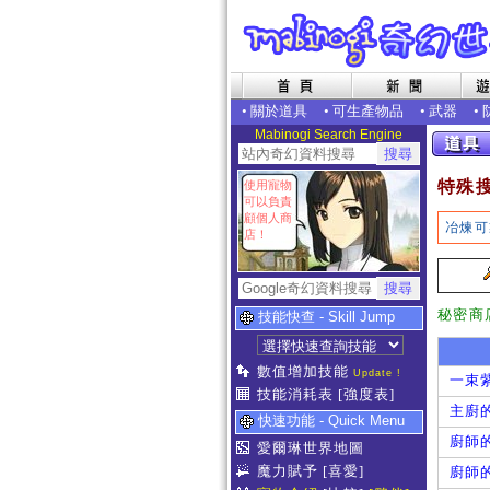
•
關於道具
•
可生產物品
•
武器
•
Mabinogi Search Engine
特殊
使用寵物
可以負責
顧個人商
冶煉可
店！
秘密商
技能快查 - Skill Jump
數值增加技能
Update !
一束
技能消耗表
[強度表]
主廚的
快速功能 - Quick Menu
廚師的
愛爾琳世界地圖
魔力賦予
[喜愛]
廚師