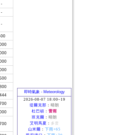
-
-
-
500
000
000
000
000
500
800
即時氣象 - Meteorology
444
2026-08-07 18:00~19
700
堤爾克那
：
晴朗
杜巴頓
：
雷雨
000
班克爾
：
晴朗
艾明馬夏
：
多雲
700
山米爾
：
下雨+65