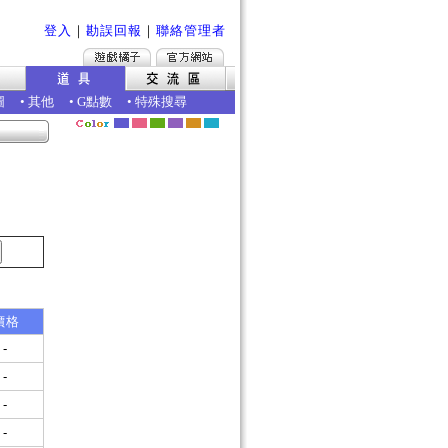
登入
｜
勘誤回報
｜
聯絡管理者
圖
•
其他
•
G點數
•
特殊搜尋
價格
-
-
-
-