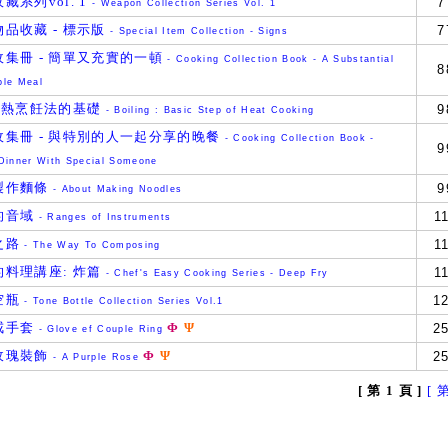
藏系列vol. 1
7
- Weapon Collection Series Vol. 1
品收藏 - 標示版
7
- Special Item Collection - Signs
收集冊 - 簡單又充實的一頓
- Cooking Collection Book - A Substantial
8
ple Meal
 加熱烹飪法的基礎
9
- Boiling : Basic Step of Heat Cooking
收集冊 - 與特別的人一起分享的晚餐
- Cooking Collection Book -
9
 Dinner With Special Someone
製作麵條
9
- About Making Noodles
的音域
1
- Ranges of Instruments
之路
1
- The Way To Composing
的料理講座: 炸篇
1
- Chef's Easy Cooking Series - Deep Fry
空瓶
1
- Tone Bottle Collection Series Vol.1
戒手套
Φ
Ψ
2
- Glove ef Couple Ring
玫瑰裝飾
Φ
Ψ
2
- A Purple Rose
[ 第 1 頁 ]
[ 