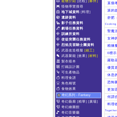
寵物介紹
[比較]
[夥伴]
某個
怪物導覽搜尋
派的故
地下城資料
[料理]
遺跡資料
舒肥 
影子任務資料
Cooking
劇場任務資料
聖魔
訓練所資料
女神
使徒突襲任務資料
烈焰見習騎士團資料
精煉
武器改造模擬
[細工]
0標
武器聚能
[效果]
[材料]
羅勒
製衣樣本
打鐵設計圖
優質
可生產物品
休息
料理食譜
恐怖
角色稱號
食物效果
更加
奇幻系列 - Fantasy
何謂
奇幻藝廊
[精華]
[廣場]
料理
奇幻繪圖館
Togethe
奇幻音樂廳