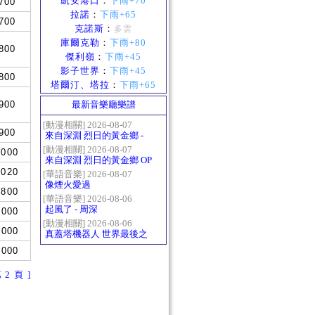
凱安港口
：
下雨+70
700
拉諾
：
下雨+65
700
克諾斯
：
多雲
庫爾克勒
：
下雨+80
800
傑利嶺
：
下雨+45
影子世界
：
下雨+45
800
塔爾汀、塔拉
：
下雨+65
900
最新音樂廳樂譜
[動漫相關] 2026-08-07
900
來自深淵 烈日的黃金鄉 -
Gravity
[動漫相關] 2026-08-07
1000
來自深淵 烈日的黃金鄉 OP
1020
- かたち(Katachi)
[華語音樂] 2026-08-07
像煙火愛過
1800
[華語音樂] 2026-08-06
起風了 - 周深
2000
[動漫相關] 2026-08-06
5000
真蓋塔機器人 世界最後之
日OP2 HEATS
5000
第 2 頁 ]